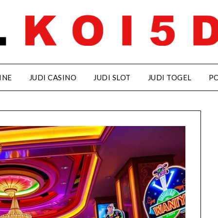
INE
JUDI CASINO
JUDI SLOT
JUDI TOGEL
PO