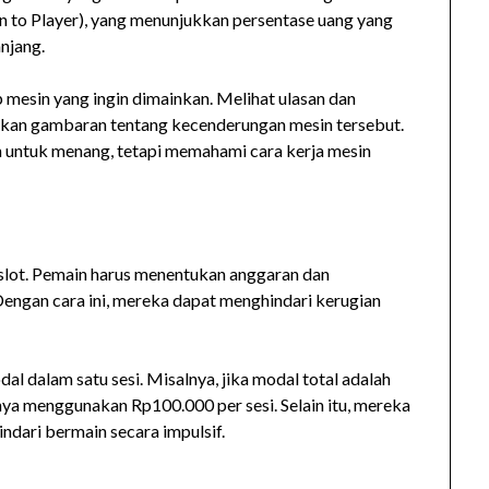
 to Player), yang menunjukkan persentase uang yang
njang.
mesin yang ingin dimainkan. Melihat ulasan dan
kan gambaran tentang kecenderungan mesin tersebut.
 untuk menang, tetapi memahami cara kerja mesin
slot. Pemain harus menentukan anggaran dan
engan cara ini, mereka dapat menghindari kerugian
l dalam satu sesi. Misalnya, jika modal total adalah
a menggunakan Rp100.000 per sesi. Selain itu, mereka
ndari bermain secara impulsif.