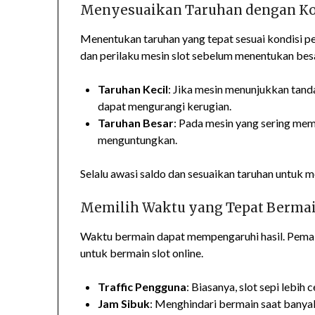
Menyesuaikan Taruhan dengan Ko
Menentukan taruhan yang tepat sesuai kondisi p
dan perilaku mesin slot sebelum menentukan bes
Taruhan Kecil
: Jika mesin menunjukkan tand
dapat mengurangi kerugian.
Taruhan Besar
: Pada mesin yang sering mem
menguntungkan.
Selalu awasi saldo dan sesuaikan taruhan untuk
Memilih Waktu yang Tepat Berma
Waktu bermain dapat mempengaruhi hasil. Pema
untuk bermain slot online.
Traffic Pengguna
: Biasanya, slot sepi leb
Jam Sibuk
: Menghindari bermain saat banya