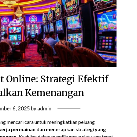
 Online: Strategi Efektif
alkan Kemenangan
mber 6, 2025
by
admin
yang mencari cara untuk meningkatkan peluang
erja permainan dan menerapkan strategi yang
enangan.
Keahlian dalam memilih mesin slot yang tepat