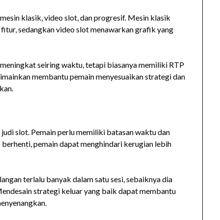
mesin klasik, video slot, dan progresif. Mesin klasik
t fitur, sedangkan video slot menawarkan grafik yang
meningkat seiring waktu, tetapi biasanya memiliki RTP
 dimainkan membantu pemain menyesuaikan strategi dan
kan.
judi slot. Pemain perlu memiliki batasan waktu dan
 berhenti, pemain dapat menghindari kerugian lebih
angan terlalu banyak dalam satu sesi, sebaiknya dia
 Mendesain strategi keluar yang baik dapat membantu
menyenangkan.