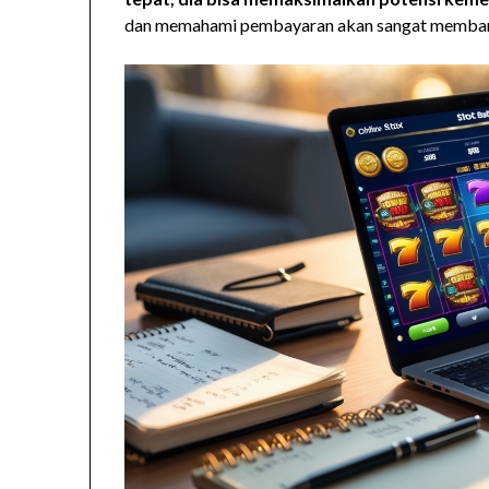
dan memahami pembayaran akan sangat memban