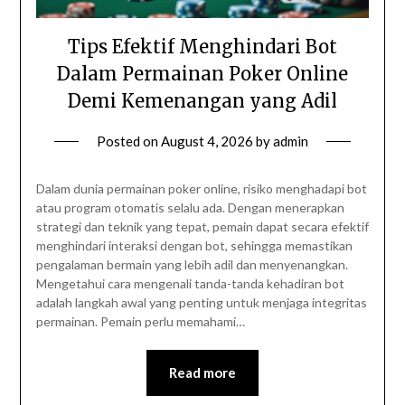
Tips Efektif Menghindari Bot
Dalam Permainan Poker Online
Demi Kemenangan yang Adil
Posted on
August 4, 2026
by
admin
Dalam dunia permainan poker online, risiko menghadapi bot
atau program otomatis selalu ada. Dengan menerapkan
strategi dan teknik yang tepat, pemain dapat secara efektif
menghindari interaksi dengan bot, sehingga memastikan
pengalaman bermain yang lebih adil dan menyenangkan.
Mengetahui cara mengenali tanda-tanda kehadiran bot
adalah langkah awal yang penting untuk menjaga integritas
permainan. Pemain perlu memahami…
Read more