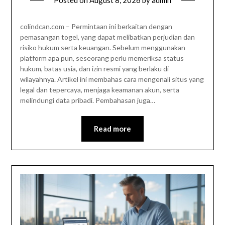
colindcan.com – Permintaan ini berkaitan dengan
pemasangan togel, yang dapat melibatkan perjudian dan
risiko hukum serta keuangan. Sebelum menggunakan
platform apa pun, seseorang perlu memeriksa status
hukum, batas usia, dan izin resmi yang berlaku di
wilayahnya. Artikel ini membahas cara mengenali situs yang
legal dan tepercaya, menjaga keamanan akun, serta
melindungi data pribadi. Pembahasan juga…
Read more