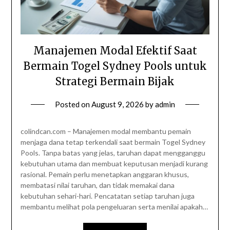
Manajemen Modal Efektif Saat
Bermain Togel Sydney Pools untuk
Strategi Bermain Bijak
Posted on
August 9, 2026
by
admin
colindcan.com – Manajemen modal membantu pemain
menjaga dana tetap terkendali saat bermain Togel Sydney
Pools. Tanpa batas yang jelas, taruhan dapat mengganggu
kebutuhan utama dan membuat keputusan menjadi kurang
rasional. Pemain perlu menetapkan anggaran khusus,
membatasi nilai taruhan, dan tidak memakai dana
kebutuhan sehari-hari. Pencatatan setiap taruhan juga
membantu melihat pola pengeluaran serta menilai apakah…