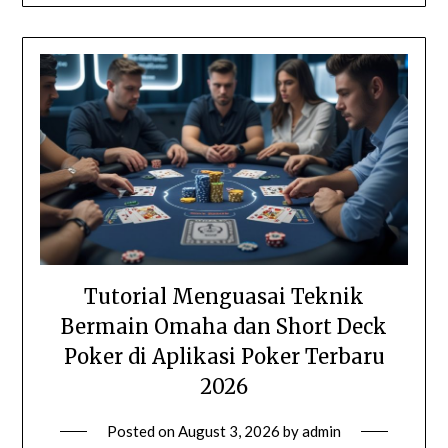
Tutorial Menguasai Teknik
Bermain Omaha dan Short Deck
Poker di Aplikasi Poker Terbaru
2026
Posted on
August 3, 2026
by
admin