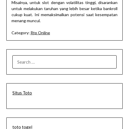
Misalnya, untuk slot dengan volatilitas tinggi, disarankan
untuk melakukan taruhan yang lebih besar ketika bankroll
cukup kuat. Ini memaksimalkan potensi saat kesempatan
menang muncul.
Category:
Rtp Online
SEARCH
FOR:
Situs Toto
toto togel