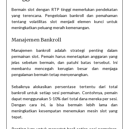
Bermain slot dengan RTP tinggi memerlukan pendekatan
yang terencana. Pengelolaan bankroll dan pemahaman
tentang volatilitas slot menjadi elemen kunci untuk
meningkatkan peluang meraih kemenangan.
Manajemen Bankroll
Manajemen bankroll adalah strategi penting dalam
permainan slot. Pemain harus menetapkan anggaran yang
jelas sebelum bermain, dan patuhi batas tersebut. Ini
membantu mencegah kerugian besar dan menjaga
pengalaman bermain tetap menyenangkan.
Sebaiknya alokasikan persentase tertentu dari total
bankroll untuk setiap sesi permainan. Contohnya, pemain
dapat menggunakan 5-10% dari total dana mereka per sesi.
Dengan cara ini, ia bisa bermain lebih lama dan
meningkatkan kesempatan menemukan mesin slot yang
tepat.
Penting juga untuk mencatat hasil setiap sesi permainan.