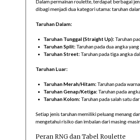
Dalam permainan roulette, terdapat berbagai jenis
dibagi menjadi dua kategori utama: taruhan dalam
Taruhan Dalam:
Taruhan Tunggal (Straight Up):
Taruhan pad
Taruhan Split:
Taruhan pada dua angka yang
Taruhan Street:
Taruhan pada tiga angka dal
Taruhan Luar:
Taruhan Merah/Hitam:
Taruhan pada warna
Taruhan Genap/Ketiga:
Taruhan pada angka 
Taruhan Kolom:
Taruhan pada salah satu dar
Setiap jenis taruhan memiliki peluang menang d
mengetahui risiko dan imbalan dari masing-masin
Peran RNG dan Tabel Roulette