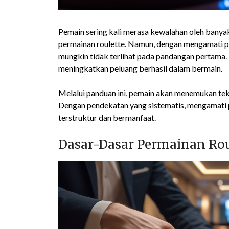
Pemain sering kali merasa kewalahan oleh bany
permainan roulette. Namun, dengan mengamati po
mungkin tidak terlihat pada pandangan pertam
meningkatkan peluang berhasil dalam bermain.
Melalui panduan ini, pemain akan menemukan tek
Dengan pendekatan yang sistematis, mengamati p
terstruktur dan bermanfaat.
Dasar-Dasar Permainan Rou