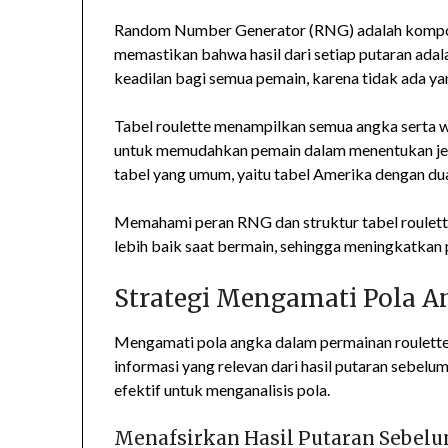
Random Number Generator (RNG) adalah kompone
memastikan bahwa hasil dari setiap putaran adal
keadilan bagi semua pemain, karena tidak ada ya
Tabel roulette menampilkan semua angka serta wa
untuk memudahkan pemain dalam menentukan jeni
tabel yang umum, yaitu tabel Amerika dengan dua 
Memahami peran RNG dan struktur tabel roule
lebih baik saat bermain, sehingga meningkatkan
Strategi Mengamati Pola A
Mengamati pola angka dalam permainan roulette
informasi yang relevan dari hasil putaran sebelu
efektif untuk menganalisis pola.
Menafsirkan Hasil Putaran Sebel