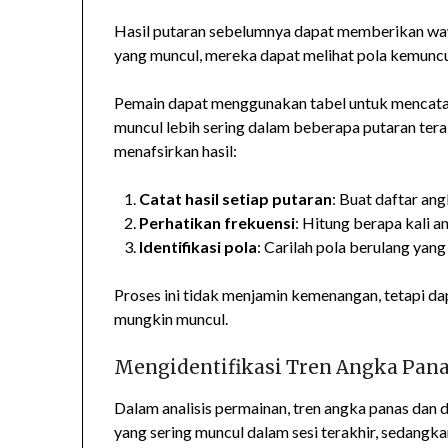
Hasil putaran sebelumnya dapat memberikan wa
yang muncul, mereka dapat melihat pola kemuncu
Pemain dapat menggunakan tabel untuk mencatat
muncul lebih sering dalam beberapa putaran tera
menafsirkan hasil:
Catat hasil setiap putaran
: Buat daftar an
Perhatikan frekuensi
: Hitung berapa kali a
Identifikasi pola
: Carilah pola berulang yang
Proses ini tidak menjamin kemenangan, tetapi d
mungkin muncul.
Mengidentifikasi Tren Angka Pana
Dalam analisis permainan, tren angka panas dan 
yang sering muncul dalam sesi terakhir, sedangka