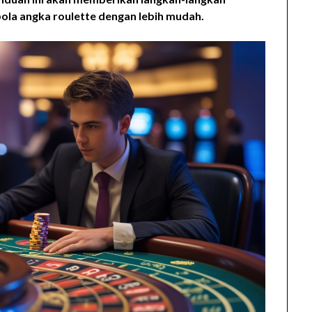
ola angka roulette dengan lebih mudah.