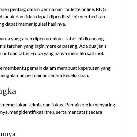
n penting dalam permainan roulette online. RNG
ah acak dan tidak dapat diprediksi. Ini memberikan
ng dapat memanipulasi hasilnya.
rna yang akan dipertaruhkan. Tabel ini dirancang
s taruhan yang ingin mereka pasang. Ada dua jenis
nol dan tabel Eropa yang hanya memiliki satu nol.
tte membantu pemain dalam membuat keputusan yang
 pengalaman permainan secara keseluruhan.
ngka
 memerlukan teknik dan fokus. Pemain perlu menyaring
mnya, mengidentifikasi tren, serta mencatat secara
umnya