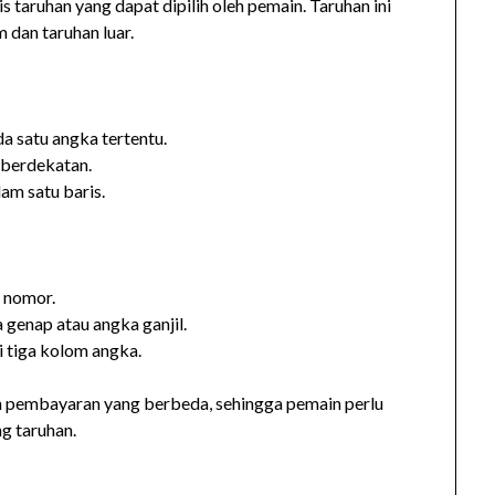
 taruhan yang dapat dipilih oleh pemain. Taruhan ini
 dan taruhan luar.
a satu angka tertentu.
 berdekatan.
am satu baris.
 nomor.
genap atau angka ganjil.
i tiga kolom angka.
an pembayaran yang berbeda, sehingga pemain perlu
g taruhan.