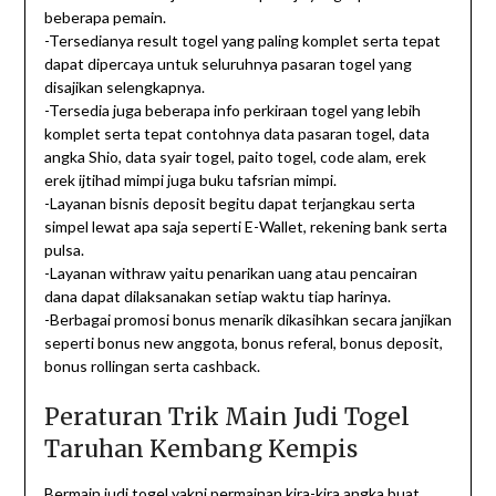
beberapa pemain.
-Tersedianya result togel yang paling komplet serta tepat
dapat dipercaya untuk seluruhnya pasaran togel yang
disajikan selengkapnya.
-Tersedia juga beberapa info perkiraan togel yang lebih
komplet serta tepat contohnya data pasaran togel, data
angka Shio, data syair togel, paito togel, code alam, erek
erek ijtihad mimpi juga buku tafsrian mimpi.
-Layanan bisnis deposit begitu dapat terjangkau serta
simpel lewat apa saja seperti E-Wallet, rekening bank serta
pulsa.
-Layanan withraw yaitu penarikan uang atau pencairan
dana dapat dilaksanakan setiap waktu tiap harinya.
-Berbagai promosi bonus menarik dikasihkan secara janjikan
seperti bonus new anggota, bonus referal, bonus deposit,
bonus rollingan serta cashback.
Peraturan Trik Main Judi Togel
Taruhan Kembang Kempis
Bermain judi togel yakni permainan kira-kira angka buat