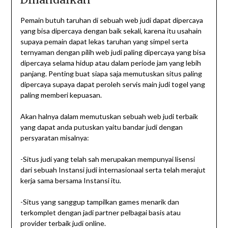
Pemain butuh taruhan di sebuah web judi dapat dipercaya
yang bisa dipercaya dengan baik sekali, karena itu usahain
supaya pemain dapat lekas taruhan yang simpel serta
ternyaman dengan pilih web judi paling dipercaya yang bisa
dipercaya selama hidup atau dalam periode jam yang lebih
panjang. Penting buat siapa saja memutuskan situs paling
dipercaya supaya dapat peroleh servis main judi togel yang
paling memberi kepuasan.
Akan halnya dalam memutuskan sebuah web judi terbaik
yang dapat anda putuskan yaitu bandar judi dengan
persyaratan misalnya:
-Situs judi yang telah sah merupakan mempunyai lisensi
dari sebuah Instansi judi internasionaal serta telah merajut
kerja sama bersama Instansi itu.
-Situs yang sanggup tampilkan games menarik dan
terkomplet dengan jadi partner pelbagai basis atau
provider terbaik judi online.