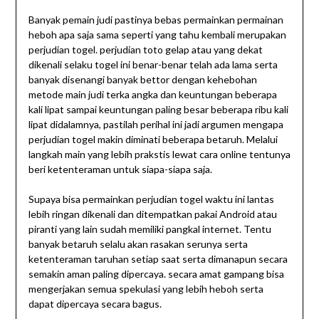
Banyak pemain judi pastinya bebas permainkan permainan
heboh apa saja sama seperti yang tahu kembali merupakan
perjudian togel. perjudian toto gelap atau yang dekat
dikenali selaku togel ini benar-benar telah ada lama serta
banyak disenangi banyak bettor dengan kehebohan
metode main judi terka angka dan keuntungan beberapa
kali lipat sampai keuntungan paling besar beberapa ribu kali
lipat didalamnya, pastilah perihal ini jadi argumen mengapa
perjudian togel makin diminati beberapa betaruh. Melalui
langkah main yang lebih prakstis lewat cara online tentunya
beri ketenteraman untuk siapa-siapa saja.
Supaya bisa permainkan perjudian togel waktu ini lantas
lebih ringan dikenali dan ditempatkan pakai Android atau
piranti yang lain sudah memiliki pangkal internet. Tentu
banyak betaruh selalu akan rasakan serunya serta
ketenteraman taruhan setiap saat serta dimanapun secara
semakin aman paling dipercaya. secara amat gampang bisa
mengerjakan semua spekulasi yang lebih heboh serta
dapat dipercaya secara bagus.