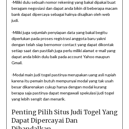
-Miliki dulu sebuah nomor rekening yang bakal dipakai buat
beragam negosiasi dan dapat anda bikin di beberapa macam
bank dapat dipercaya sebagai halnya disajikan oleh web
judi.
-Miliki juga sejumlah penyiapan data yang bakal begitu
diperlukan pada proses registrasi anggota baru yakni
dengan telah siap bernomor contact yang dapat dikontak
setiap saat dan pastilah juga perlu miliki alamat e-mail yang
dapat anda bikin dulu baik pada account Yahoo maupun
Gmail.
-Modal main judi togel pastinya merupakan uang asli rupiah
karena itu pemain butuh mempunyai modal yang tak usah
besar dikarenakan cukup hanya dengan modal kurang
berapa saja pastinya dapat mengawali spekulasi judi togel
yang lebih sengit dan menarik.
Penting Pilih Situs Judi Togel Yang
Dapat Dipercayai Dan
Dihandalkan