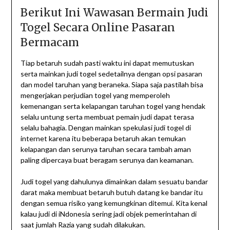
Berikut Ini Wawasan Bermain Judi
Togel Secara Online Pasaran
Bermacam
Tiap betaruh sudah pasti waktu ini dapat memutuskan
serta mainkan judi togel sedetailnya dengan opsi pasaran
dan model taruhan yang beraneka. Siapa saja pastilah bisa
mengerjakan perjudian togel yang memperoleh
kemenangan serta kelapangan taruhan togel yang hendak
selalu untung serta membuat pemain judi dapat terasa
selalu bahagia. Dengan mainkan spekulasi judi togel di
internet karena itu beberapa betaruh akan temukan
kelapangan dan serunya taruhan secara tambah aman
paling dipercaya buat beragam serunya dan keamanan.
Judi togel yang dahulunya dimainkan dalam sesuatu bandar
darat maka membuat betaruh butuh datang ke bandar itu
dengan semua risiko yang kemungkinan ditemui. Kita kenal
kalau judi di iNdonesia sering jadi objek pemerintahan di
saat jumlah Razia yang sudah dilakukan.