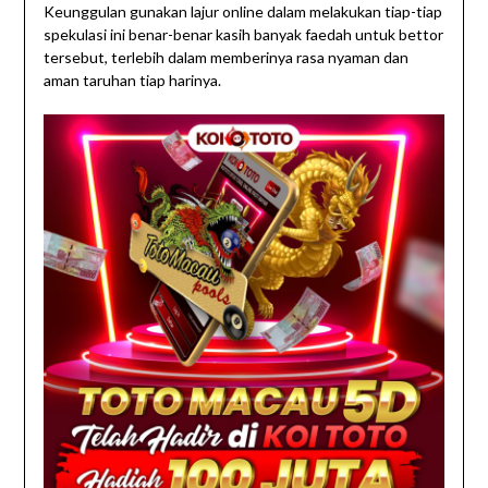
Keunggulan gunakan lajur online dalam melakukan tiap-tiap
spekulasi ini benar-benar kasih banyak faedah untuk bettor
tersebut, terlebih dalam memberinya rasa nyaman dan
aman taruhan tiap harinya.