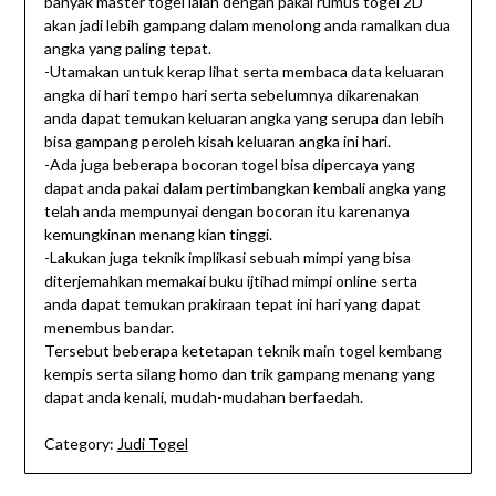
banyak master togel ialah dengan pakai rumus togel 2D
akan jadi lebih gampang dalam menolong anda ramalkan dua
angka yang paling tepat.
-Utamakan untuk kerap lihat serta membaca data keluaran
angka di hari tempo hari serta sebelumnya dikarenakan
anda dapat temukan keluaran angka yang serupa dan lebih
bisa gampang peroleh kisah keluaran angka ini hari.
-Ada juga beberapa bocoran togel bisa dipercaya yang
dapat anda pakai dalam pertimbangkan kembali angka yang
telah anda mempunyai dengan bocoran itu karenanya
kemungkinan menang kian tinggi.
-Lakukan juga teknik implikasi sebuah mimpi yang bisa
diterjemahkan memakai buku ijtihad mimpi online serta
anda dapat temukan prakiraan tepat ini hari yang dapat
menembus bandar.
Tersebut beberapa ketetapan teknik main togel kembang
kempis serta silang homo dan trik gampang menang yang
dapat anda kenali, mudah-mudahan berfaedah.
Category:
Judi Togel