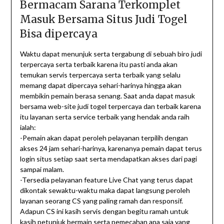
Bermacam Sarana Terkomplet
Masuk Bersama Situs Judi Togel
Bisa dipercaya
Waktu dapat menunjuk serta tergabung di sebuah biro judi
terpercaya serta terbaik karena itu pasti anda akan
temukan servis terpercaya serta terbaik yang selalu
memang dapat dipercaya sehari-harinya hingga akan
membikin pemain berasa senang. Saat anda dapat masuk
bersama web-site judi togel terpercaya dan terbaik karena
itu layanan serta service terbaik yang hendak anda raih
ialah:
-Pemain akan dapat peroleh pelayanan terpilih dengan
akses 24 jam sehari-harinya, karenanya pemain dapat terus
login situs setiap saat serta mendapatkan akses dari pagi
sampai malam.
-Tersedia pelayanan feature Live Chat yang terus dapat
dikontak sewaktu-waktu maka dapat langsung peroleh
layanan seorang CS yang paling ramah dan responsif.
Adapun CS ini kasih servis dengan begitu ramah untuk
kasih petunjuk bermain serta pemecahan apa saja yang