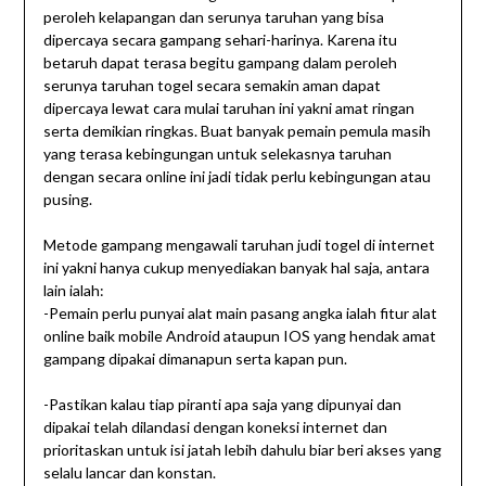
peroleh kelapangan dan serunya taruhan yang bisa
dipercaya secara gampang sehari-harinya. Karena itu
betaruh dapat terasa begitu gampang dalam peroleh
serunya taruhan togel secara semakin aman dapat
dipercaya lewat cara mulai taruhan ini yakni amat ringan
serta demikian ringkas. Buat banyak pemain pemula masih
yang terasa kebingungan untuk selekasnya taruhan
dengan secara online ini jadi tidak perlu kebingungan atau
pusing.
Metode gampang mengawali taruhan judi togel di internet
ini yakni hanya cukup menyediakan banyak hal saja, antara
lain ialah:
-Pemain perlu punyai alat main pasang angka ialah fitur alat
online baik mobile Android ataupun IOS yang hendak amat
gampang dipakai dimanapun serta kapan pun.
-Pastikan kalau tiap piranti apa saja yang dipunyai dan
dipakai telah dilandasi dengan koneksi internet dan
prioritaskan untuk isi jatah lebih dahulu biar beri akses yang
selalu lancar dan konstan.