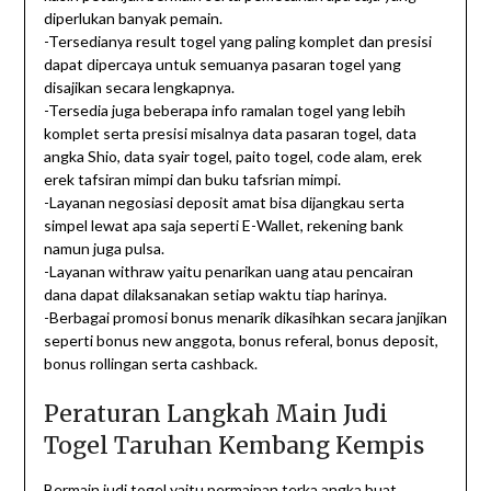
diperlukan banyak pemain.
-Tersedianya result togel yang paling komplet dan presisi
dapat dipercaya untuk semuanya pasaran togel yang
disajikan secara lengkapnya.
-Tersedia juga beberapa info ramalan togel yang lebih
komplet serta presisi misalnya data pasaran togel, data
angka Shio, data syair togel, paito togel, code alam, erek
erek tafsiran mimpi dan buku tafsrian mimpi.
-Layanan negosiasi deposit amat bisa dijangkau serta
simpel lewat apa saja seperti E-Wallet, rekening bank
namun juga pulsa.
-Layanan withraw yaitu penarikan uang atau pencairan
dana dapat dilaksanakan setiap waktu tiap harinya.
-Berbagai promosi bonus menarik dikasihkan secara janjikan
seperti bonus new anggota, bonus referal, bonus deposit,
bonus rollingan serta cashback.
Peraturan Langkah Main Judi
Togel Taruhan Kembang Kempis
Bermain judi togel yaitu permainan terka angka buat