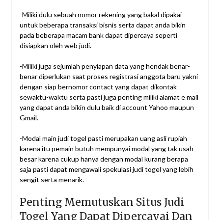
-Miliki dulu sebuah nomor rekening yang bakal dipakai
untuk beberapa transaksi bisnis serta dapat anda bikin
pada beberapa macam bank dapat dipercaya seperti
disiapkan oleh web judi.
-Miliki juga sejumlah penyiapan data yang hendak benar-
benar diperlukan saat proses registrasi anggota baru yakni
dengan siap bernomor contact yang dapat dikontak
sewaktu-waktu serta pasti juga penting miliki alamat e mail
yang dapat anda bikin dulu baik di account Yahoo maupun
Gmail.
-Modal main judi togel pasti merupakan uang asli rupiah
karena itu pemain butuh mempunyai modal yang tak usah
besar karena cukup hanya dengan modal kurang berapa
saja pasti dapat mengawali spekulasi judi togel yang lebih
sengit serta menarik.
Penting Memutuskan Situs Judi
Togel Yang Dapat Dipercayai Dan