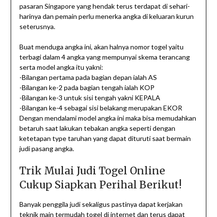
pasaran Singapore yang hendak terus terdapat di sehari-
harinya dan pemain perlu menerka angka di keluaran kurun
seterusnya.
Buat menduga angka ini, akan halnya nomor togel yaitu
terbagi dalam 4 angka yang mempunyai skema terancang
serta model angka itu yakni:
-Bilangan pertama pada bagian depan ialah AS
-Bilangan ke-2 pada bagian tengah ialah KOP
-Bilangan ke-3 untuk sisi tengah yakni KEPALA
-Bilangan ke-4 sebagai sisi belakang merupakan EKOR
Dengan mendalami model angka ini maka bisa memudahkan
betaruh saat lakukan tebakan angka seperti dengan
ketetapan type taruhan yang dapat dituruti saat bermain
judi pasang angka.
Trik Mulai Judi Togel Online
Cukup Siapkan Perihal Berikut!
Banyak penggila judi sekaligus pastinya dapat kerjakan
teknik main termudah togel di internet dan terus dapat