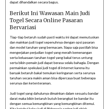
dapat dihandalkan secara bagus.
Berikut Ini Wawasan Main Judi
Togel Secara Online Pasaran
Bervariasi
Tiap-tiap betaruh sudah pasti waktu ini dapat memutuskan
dan mainkan judi togel sepenuhnya dengan opsi pasaran
dan model taruhan yang bermacam. Siapa saja pastilah bisa
mengerjakan perjudian togel yang meraih kemenangan
serta keluasaan taruhan togel yang bakal terus untung
serta bikin pemain judi dapat berasa selalu bahagia. Dengan
permainkan spekulasi judi togel di internet karena itu
banyak betaruh bakal temukan keringanan serta serunya
taruhan secara makin aman bisa dipercaya buat beberapa
serunya dan ketenteraman.
Judi togel yang dahulunya dimainkan dalam sesuatu bandar
darat maka bikin betaruh butuh berangkat ke bandar itu
dengan semua kemungkinan yang kemungkinan ditemui.
Kita ketahui kalau judi di iNdonesia sering jadi objek