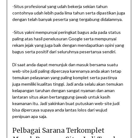
-Situs profesional yang udah bekerja sekian tahun
contohnya udah lebih pada lima tahun serta dipastikan juga
dengan telah banyak peserta yang tergabung didalamnya.
-Situs yakni mempunyai peringkat bagus ada pada status
paling atas hasil penelusuran Google serta mempunyai
rekam jejak yang juga baik dengan mendapatkan opini yang
bagus serta positif dari seluruhnya pesertanya sendiri.
Di saat anda dapat menunjuk dan masuk bersama suatu
web-site judi paling dipercaya karenanya anda akan tetap
temukan pelayanan yang paling komplet serta pastinya
juga memiliki kualitas tinggi. Jadi anda selalu akan temukan
kelapangan taruhan dengan sangat nyaman dan aman
lantaran situs akan bertanggung-jawab untuk kasih
keamanan itu. Jadi yakinkan buat putuskan web-site judi
bisa dipercaya supaya anda lantas lolos dari wujud
penipuan apa saja.
Pelbagai Sarana Terkomplet