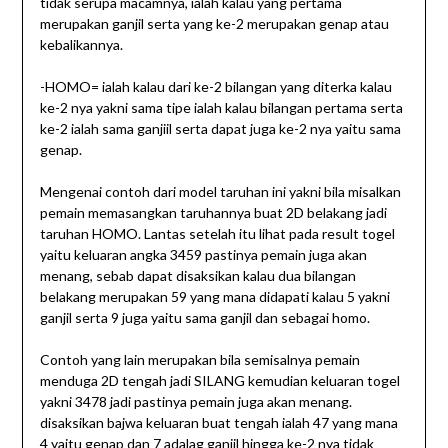
tidak serupa macamnya, ialah kalau yang pertama
merupakan ganjil serta yang ke-2 merupakan genap atau
kebalikannya.
-HOMO= ialah kalau dari ke-2 bilangan yang diterka kalau
ke-2 nya yakni sama tipe ialah kalau bilangan pertama serta
ke-2 ialah sama ganjiil serta dapat juga ke-2 nya yaitu sama
genap.
Mengenai contoh dari model taruhan ini yakni bila misalkan
pemain memasangkan taruhannya buat 2D belakang jadi
taruhan HOMO. Lantas setelah itu lihat pada result togel
yaitu keluaran angka 3459 pastinya pemain juga akan
menang, sebab dapat disaksikan kalau dua bilangan
belakang merupakan 59 yang mana didapati kalau 5 yakni
ganjil serta 9 juga yaitu sama ganjil dan sebagai homo.
Contoh yang lain merupakan bila semisalnya pemain
menduga 2D tengah jadi SILANG kemudian keluaran togel
yakni 3478 jadi pastinya pemain juga akan menang.
disaksikan bajwa keluaran buat tengah ialah 47 yang mana
4 yaitu genap dan 7 adalag ganjil hingga ke-2 nya tidak