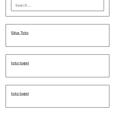
SEARCH
FOR:
Situs Toto
toto togel
toto togel