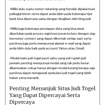
-Miliki dulu suatu nomor rekening yang hendak dipakai buat
pelbagai bisnis serta dapat anda bikin pada beberapa tipe
bank bisa dipercaya sama dengan disajikan oleh blog judi.
-Miliki juga beberapa penyiapan data yang bisa amat
diperlukan pada proses registrasi peserta baru dengan siap
bernomor contact yang dapat dikontak setiap saat serta
pastinya juga perlu mempunyai alamat e-mail yang dapat
anda bikin dulu baik pada account Yahoo atau Gmail.
-Modal main judi togel pasti yaitu uang asli rupiah jadi
pemain penting mempunyai modal yang tak perlu besar
dikarenakan cukup hanya dengan modal kurang berapa saja
pastinya dapat mengawali spekulasi judi togel yang lebih
hebat serta menarik.
Penting Menunjuk Situs Judi Togel
Yang Dapat Dipercayai Serta
Dipercaya