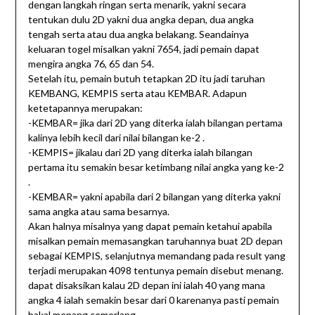
dengan langkah ringan serta menarik, yakni secara
tentukan dulu 2D yakni dua angka depan, dua angka
tengah serta atau dua angka belakang. Seandainya
keluaran togel misalkan yakni 7654, jadi pemain dapat
mengira angka 76, 65 dan 54.
Setelah itu, pemain butuh tetapkan 2D itu jadi taruhan
KEMBANG, KEMPIS serta atau KEMBAR. Adapun
ketetapannya merupakan:
-KEMBAR= jika dari 2D yang diterka ialah bilangan pertama
kalinya lebih kecil dari nilai bilangan ke-2 .
-KEMPIS= jikalau dari 2D yang diterka ialah bilangan
pertama itu semakin besar ketimbang nilai angka yang ke-2
.
-KEMBAR= yakni apabila dari 2 bilangan yang diterka yakni
sama angka atau sama besarnya.
Akan halnya misalnya yang dapat pemain ketahui apabila
misalkan pemain memasangkan taruhannya buat 2D depan
sebagai KEMPIS, selanjutnya memandang pada result yang
terjadi merupakan 4098 tentunya pemain disebut menang.
dapat disaksikan kalau 2D depan ini ialah 40 yang mana
angka 4 ialah semakin besar dari 0 karenanya pasti pemain
bakal menang cemerlang.