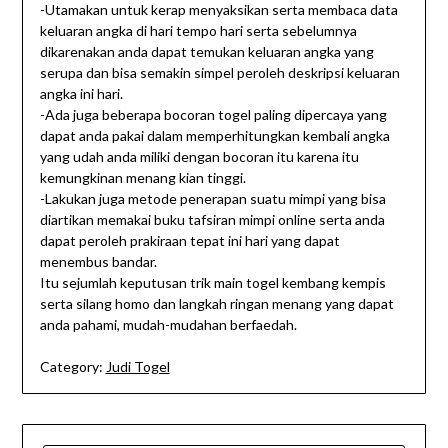
-Utamakan untuk kerap menyaksikan serta membaca data
keluaran angka di hari tempo hari serta sebelumnya
dikarenakan anda dapat temukan keluaran angka yang
serupa dan bisa semakin simpel peroleh deskripsi keluaran
angka ini hari.
-Ada juga beberapa bocoran togel paling dipercaya yang
dapat anda pakai dalam memperhitungkan kembali angka
yang udah anda miliki dengan bocoran itu karena itu
kemungkinan menang kian tinggi.
-Lakukan juga metode penerapan suatu mimpi yang bisa
diartikan memakai buku tafsiran mimpi online serta anda
dapat peroleh prakiraan tepat ini hari yang dapat
menembus bandar.
Itu sejumlah keputusan trik main togel kembang kempis
serta silang homo dan langkah ringan menang yang dapat
anda pahami, mudah-mudahan berfaedah.
Category:
Judi Togel