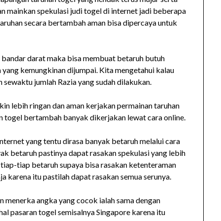
n mainkan spekulasi judi togel di internet jadi beberapa
taruhan secara bertambah aman bisa dipercaya untuk
tu bandar darat maka bisa membuat betaruh butuh
 yang kemungkinan dijumpai. Kita mengetahui kalau
an sewaktu jumlah Razia yang sudah dilakukan.
makin lebih ringan dan aman kerjakan permainan taruhan
ian togel bertambah banyak dikerjakan lewat cara online.
internet yang tentu dirasa banyak betaruh melalui cara
ak betaruh pastinya dapat rasakan spekulasi yang lebih
 tiap-tiap betaruh supaya bisa rasakan ketenteraman
a karena itu pastilah dapat rasakan semua serunya.
gan menerka angka yang cocok ialah sama dengan
 hal pasaran togel semisalnya Singapore karena itu