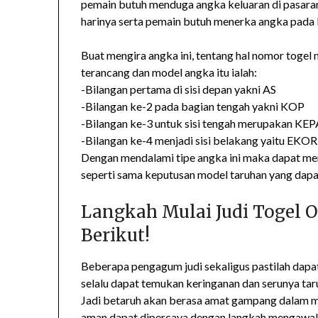
pemain butuh menduga angka keluaran di pasaran 
harinya serta pemain butuh menerka angka pada k
Buat mengira angka ini, tentang hal nomor togel
terancang dan model angka itu ialah:
-Bilangan pertama di sisi depan yakni AS
-Bilangan ke-2 pada bagian tengah yakni KOP
-Bilangan ke-3 untuk sisi tengah merupakan KE
-Bilangan ke-4 menjadi sisi belakang yaitu EKOR
Dengan mendalami tipe angka ini maka dapat m
seperti sama keputusan model taruhan yang dapat 
Langkah Mulai Judi Togel 
Berikut!
Beberapa pengagum judi sekaligus pastilah dapat
selalu dapat temukan keringanan dan serunya tar
Jadi betaruh akan berasa amat gampang dalam 
aman dapat dipercaya dengan langkah mengawali t