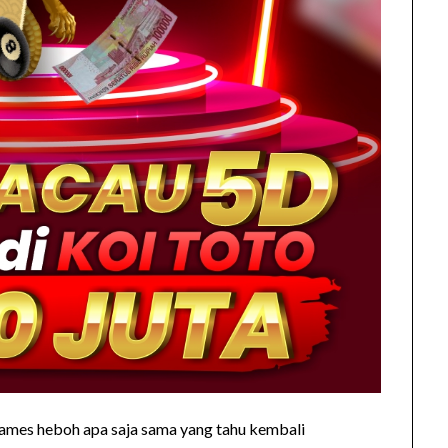
games heboh apa saja sama yang tahu kembali