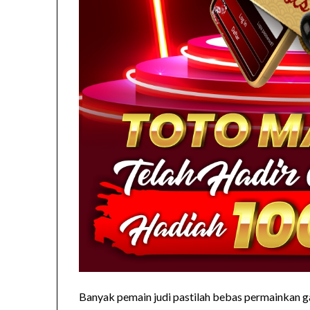
Banyak pemain judi pastilah bebas permainkan 