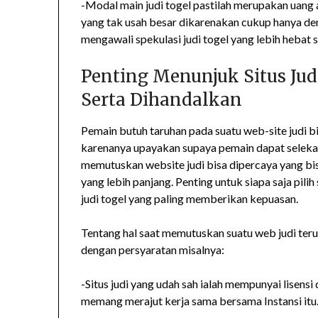
-Modal main judi togel pastilah merupakan uang 
yang tak usah besar dikarenakan cukup hanya de
mengawali spekulasi judi togel yang lebih hebat 
Penting Menunjuk Situs Jud
Serta Dihandalkan
Pemain butuh taruhan pada suatu web-site judi bi
karenanya upayakan supaya pemain dapat selek
memutuskan website judi bisa dipercaya yang bi
yang lebih panjang. Penting untuk siapa saja pili
judi togel yang paling memberikan kepuasan.
Tentang hal saat memutuskan suatu web judi teru
dengan persyaratan misalnya:
-Situs judi yang udah sah ialah mempunyai lisensi d
memang merajut kerja sama bersama Instansi itu