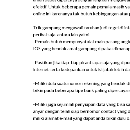
efektif. Untuk beberapa pemain pemula masih yan
online ini karenanya tak butuh kebingungan atau 
Trik gampang mengawali taruhan judi togel di in
perihal saja, antara lain yakni:
-Pemain butuh mempunyai alat main pasang angka
IOS yang hendak amat gampang dipakai dimanapu
-Pastikan jika tiap-tiap piranti apa saja yang d
internet serta kedepankan untuk isi jatah lebih d
-Miliki dulu suatu nomor rekening yang hendak d
bikin pada beberapa tipe bank paling dipercaya se
-Miliki juga sejumlah penyiapan data yang bisa s
anyar dengan telah siap bernomor contact yang d
miliki alamat e-mail yang dapat anda bikin dulu