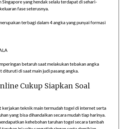
Singapore yang hendak selalu terdapat di sehari-
eluaran fase seterusnya.
 merupakan terbagi dalam 4 angka yang punyai formasi
PALA
emperingan betaruh saat melakukan tebakan angka
dituruti di saat main judi pasang angka.
Online Cukup Siapkan Soal
 kerjakan teknik main termudah togel di internet serta
uhan yang bisa dihandalkan secara mudah tiap harinya.
mendapatkan kehebohan taruhan togel secara tambah
aruhan ini yaitu sangatlah ringan serta demikian