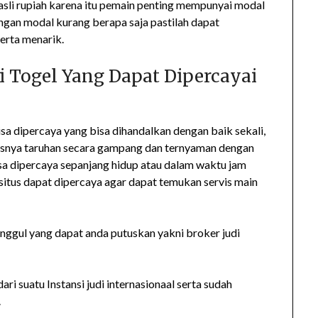
asli rupiah karena itu pemain penting mempunyai modal
ngan modal kurang berapa saja pastilah dapat
serta menarik.
i Togel Yang Dapat Dipercayai
sa dipercaya yang bisa dihandalkan dengan baik sekali,
asnya taruhan secara gampang dan ternyaman dengan
sa dipercaya sepanjang hidup atau dalam waktu jam
h situs dapat dipercaya agar dapat temukan servis main
nggul yang dapat anda putuskan yakni broker judi
ari suatu Instansi judi internasionaal serta sudah
.