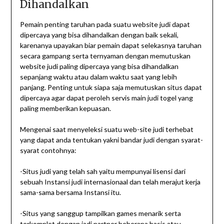
Dihandalkan
Pemain penting taruhan pada suatu website judi dapat
dipercaya yang bisa dihandalkan dengan baik sekali,
karenanya upayakan biar pemain dapat selekasnya taruhan
secara gampang serta ternyaman dengan memutuskan
website judi paling dipercaya yang bisa dihandalkan
sepanjang waktu atau dalam waktu saat yang lebih
panjang. Penting untuk siapa saja memutuskan situs dapat
dipercaya agar dapat peroleh servis main judi togel yang
paling memberikan kepuasan.
Mengenai saat menyeleksi suatu web-site judi terhebat
yang dapat anda tentukan yakni bandar judi dengan syarat-
syarat contohnya:
-Situs judi yang telah sah yaitu mempunyai lisensi dari
sebuah Instansi judi internasionaal dan telah merajut kerja
sama-sama bersama Instansi itu.
-Situs yang sanggup tampilkan games menarik serta
terkomplet dengan jadi partner beberapa basis atau