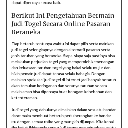
dapat dipercaya secara baik.
Berikut Ini Pengetahuan Bermain
Judi Togel Secara Online Pasaran
Beraneka
Tiap betaruh tentunya waktu ini dapat pilih serta mainkan
judi togel selengkapnya dengan alternatif pasaran serta
jenis taruhan yang beraneka. Siapa-siapa saja pastinya bisa
melakukan perjudian togel yang memperoleh kemenangan
dan keluasaan taruhan togel yang bakal selalu mujur dan
bikin pemain judi dapat terasa selalu bahagia. Dengan
mainkan spekulasi judi togel di internet jadi banyak betaruh
akan temukan keringanan dan serunya taruhan secara
makin aman bisa dipercaya buat beragam kehebohan dan
ketenteraman.
Judi togel yang dahulunya dimainkan dalam sesuatu bandar
darat maka membuat betaruh perlu berangkat ke bandar
itu dengan semua risiko yang mungkin dijumpai. Kita kenal
jika judi di iNdonesia sering jadi target pemerintahan waktu