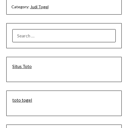
Category:
Judi Togel
SEARCH
FOR:
Situs Toto
toto togel