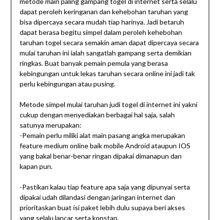
metode main paling gampang togel di internet serta selalu
dapat peroleh keringanan dan kehebohan taruhan yang
bisa dipercaya secara mudah tiap harinya. Jadi betaruh
dapat berasa begitu simpel dalam peroleh kehebohan
taruhan togel secara semakin aman dapat dipercaya secara
mulai taruhan ini ialah sangatlah gampang serta demikian
ringkas. Buat banyak pemain pemula yang berasa
kebingungan untuk lekas taruhan secara online ini jadi tak
perlu kebingungan atau pusing.
Metode simpel mulai taruhan judi togel di internet ini yakni
cukup dengan menyediakan berbagai hal saja, salah
satunya merupakan:
-Pemain perlu miliki alat main pasang angka merupakan
feature medium online baik mobile Android ataupun IOS
yang bakal benar-benar ringan dipakai dimanapun dan
kapan pun.
-Pastikan kalau tiap feature apa saja yang dipunyai serta
dipakai udah dilandasi dengan jaringan internet dan
prioritaskan buat isi paket lebih dulu supaya beri akses
yang selalu lancar serta konstan.