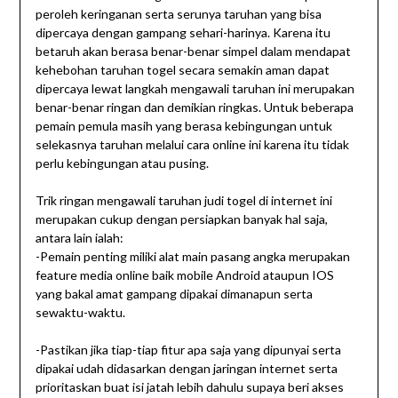
peroleh keringanan serta serunya taruhan yang bisa
dipercaya dengan gampang sehari-harinya. Karena itu
betaruh akan berasa benar-benar simpel dalam mendapat
kehebohan taruhan togel secara semakin aman dapat
dipercaya lewat langkah mengawali taruhan ini merupakan
benar-benar ringan dan demikian ringkas. Untuk beberapa
pemain pemula masih yang berasa kebingungan untuk
selekasnya taruhan melalui cara online ini karena itu tidak
perlu kebingungan atau pusing.
Trik ringan mengawali taruhan judi togel di internet ini
merupakan cukup dengan persiapkan banyak hal saja,
antara lain ialah:
-Pemain penting miliki alat main pasang angka merupakan
feature media online baik mobile Android ataupun IOS
yang bakal amat gampang dipakai dimanapun serta
sewaktu-waktu.
-Pastikan jika tiap-tiap fitur apa saja yang dipunyai serta
dipakai udah didasarkan dengan jaringan internet serta
prioritaskan buat isi jatah lebih dahulu supaya beri akses