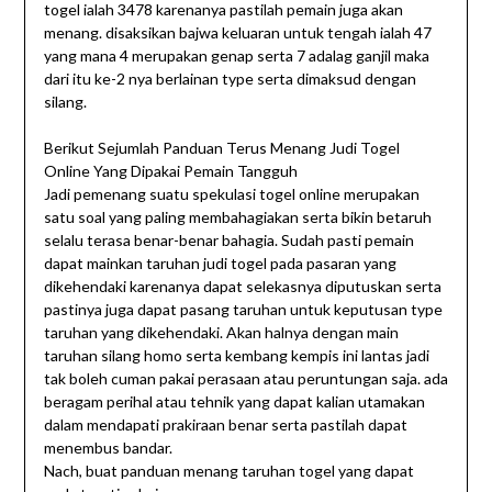
togel ialah 3478 karenanya pastilah pemain juga akan
menang. disaksikan bajwa keluaran untuk tengah ialah 47
yang mana 4 merupakan genap serta 7 adalag ganjil maka
dari itu ke-2 nya berlainan type serta dimaksud dengan
silang.
Berikut Sejumlah Panduan Terus Menang Judi Togel
Online Yang Dipakai Pemain Tangguh
Jadi pemenang suatu spekulasi togel online merupakan
satu soal yang paling membahagiakan serta bikin betaruh
selalu terasa benar-benar bahagia. Sudah pasti pemain
dapat mainkan taruhan judi togel pada pasaran yang
dikehendaki karenanya dapat selekasnya diputuskan serta
pastinya juga dapat pasang taruhan untuk keputusan type
taruhan yang dikehendaki. Akan halnya dengan main
taruhan silang homo serta kembang kempis ini lantas jadi
tak boleh cuman pakai perasaan atau peruntungan saja. ada
beragam perihal atau tehnik yang dapat kalian utamakan
dalam mendapati prakiraan benar serta pastilah dapat
menembus bandar.
Nach, buat panduan menang taruhan togel yang dapat