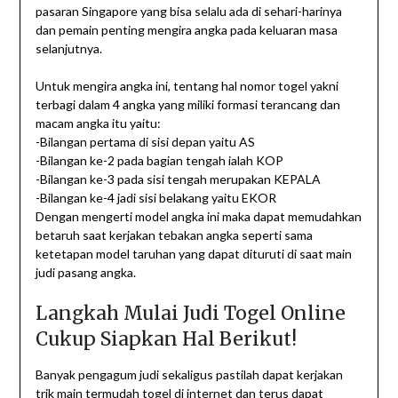
pasaran Singapore yang bisa selalu ada di sehari-harinya
dan pemain penting mengira angka pada keluaran masa
selanjutnya.
Untuk mengira angka ini, tentang hal nomor togel yakni
terbagi dalam 4 angka yang miliki formasi terancang dan
macam angka itu yaitu:
-Bilangan pertama di sisi depan yaitu AS
-Bilangan ke-2 pada bagian tengah ialah KOP
-Bilangan ke-3 pada sisi tengah merupakan KEPALA
-Bilangan ke-4 jadi sisi belakang yaitu EKOR
Dengan mengerti model angka ini maka dapat memudahkan
betaruh saat kerjakan tebakan angka seperti sama
ketetapan model taruhan yang dapat dituruti di saat main
judi pasang angka.
Langkah Mulai Judi Togel Online
Cukup Siapkan Hal Berikut!
Banyak pengagum judi sekaligus pastilah dapat kerjakan
trik main termudah togel di internet dan terus dapat