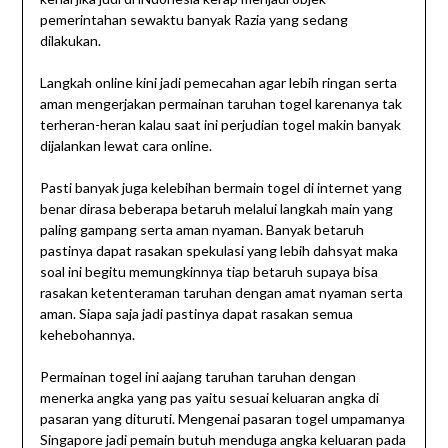
pemerintahan sewaktu banyak Razia yang sedang
dilakukan.
Langkah online kini jadi pemecahan agar lebih ringan serta
aman mengerjakan permainan taruhan togel karenanya tak
terheran-heran kalau saat ini perjudian togel makin banyak
dijalankan lewat cara online.
Pasti banyak juga kelebihan bermain togel di internet yang
benar dirasa beberapa betaruh melalui langkah main yang
paling gampang serta aman nyaman. Banyak betaruh
pastinya dapat rasakan spekulasi yang lebih dahsyat maka
soal ini begitu memungkinnya tiap betaruh supaya bisa
rasakan ketenteraman taruhan dengan amat nyaman serta
aman. Siapa saja jadi pastinya dapat rasakan semua
kehebohannya.
Permainan togel ini aajang taruhan taruhan dengan
menerka angka yang pas yaitu sesuai keluaran angka di
pasaran yang dituruti. Mengenai pasaran togel umpamanya
Singapore jadi pemain butuh menduga angka keluaran pada