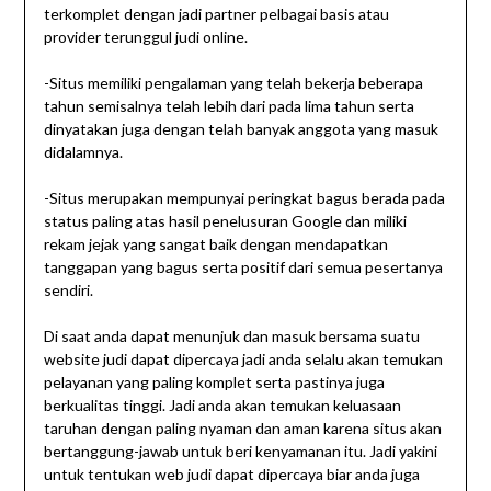
terkomplet dengan jadi partner pelbagai basis atau
provider terunggul judi online.
-Situs memiliki pengalaman yang telah bekerja beberapa
tahun semisalnya telah lebih dari pada lima tahun serta
dinyatakan juga dengan telah banyak anggota yang masuk
didalamnya.
-Situs merupakan mempunyai peringkat bagus berada pada
status paling atas hasil penelusuran Google dan miliki
rekam jejak yang sangat baik dengan mendapatkan
tanggapan yang bagus serta positif dari semua pesertanya
sendiri.
Di saat anda dapat menunjuk dan masuk bersama suatu
website judi dapat dipercaya jadi anda selalu akan temukan
pelayanan yang paling komplet serta pastinya juga
berkualitas tinggi. Jadi anda akan temukan keluasaan
taruhan dengan paling nyaman dan aman karena situs akan
bertanggung-jawab untuk beri kenyamanan itu. Jadi yakini
untuk tentukan web judi dapat dipercaya biar anda juga