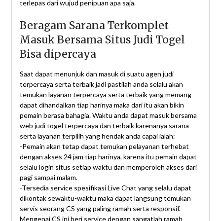
terlepas dari wujud penipuan apa saja.
Beragam Sarana Terkomplet
Masuk Bersama Situs Judi Togel
Bisa dipercaya
Saat dapat menunjuk dan masuk di suatu agen judi
terpercaya serta terbaik jadi pastilah anda selalu akan
temukan layanan terpercaya serta terbaik yang memang
dapat dihandalkan tiap harinya maka dari itu akan bikin
pemain berasa bahagia. Waktu anda dapat masuk bersama
web judi togel terpercaya dan terbaik karenanya sarana
serta layanan terpilih yang hendak anda capai ialah:
-Pemain akan tetap dapat temukan pelayanan terhebat
dengan akses 24 jam tiap harinya, karena itu pemain dapat
selalu login situs setiap waktu dan memperoleh akses dari
pagi sampai malam.
-Tersedia service spesifikasi Live Chat yang selalu dapat
dikontak sewaktu-waktu maka dapat langsung temukan
servis seorang CS yang paling ramah serta responsif.
Mengenai CS ini beri service dengan sangatlah ramah