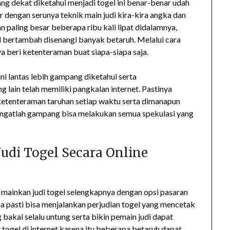
yang dekat diketahui menjadi togel ini benar-benar udah
 dengan serunya teknik main judi kira-kira angka dan
 paling besar beberapa ribu kali lipat didalamnya,
el bertambah disenangi banyak betaruh. Melalui cara
ya beri ketenteraman buat siapa-siapa saja.
ni lantas lebih gampang diketahui serta
g lain telah memiliki pangkalan internet. Pastinya
etenteraman taruhan setiap waktu serta dimanapun
angatlah gampang bisa melakukan semua spekulasi yang
udi Togel Secara Online
 mainkan judi togel selengkapnya dengan opsi pasaran
aja pasti bisa menjalankan perjudian togel yang mencetak
bakal selalu untung serta bikin pemain judi dapat
 togel di internet karena itu beberapa betaruh dapat