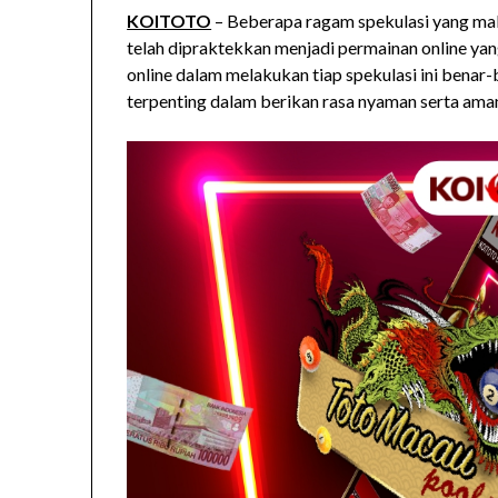
KOITOTO
– Beberapa ragam spekulasi yang ma
telah dipraktekkan menjadi permainan online ya
online dalam melakukan tiap spekulasi ini benar-
terpenting dalam berikan rasa nyaman serta aman