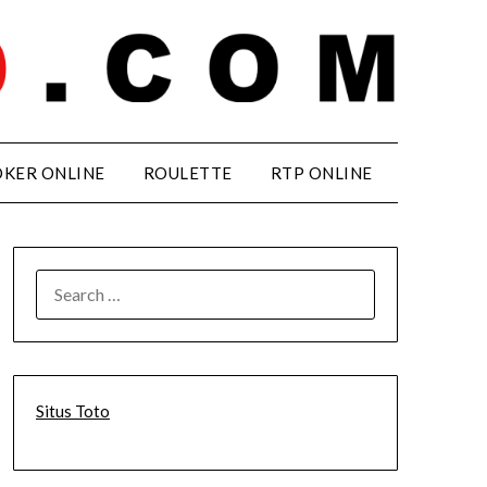
KER ONLINE
ROULETTE
RTP ONLINE
SEARCH
FOR:
Situs Toto