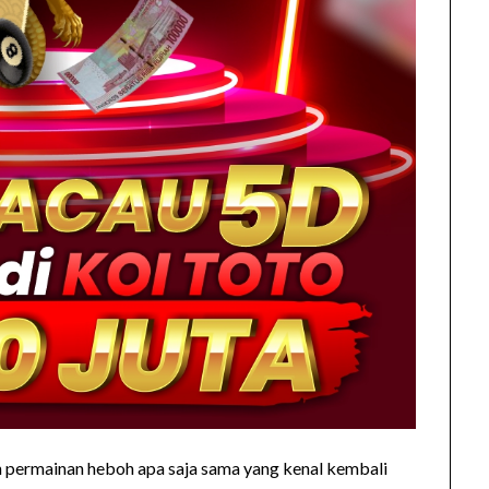
 permainan heboh apa saja sama yang kenal kembali