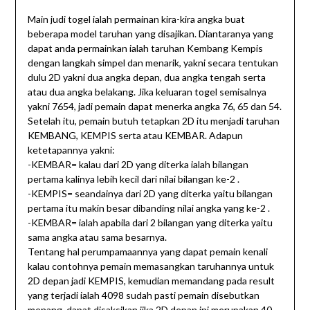
Main judi togel ialah permainan kira-kira angka buat
beberapa model taruhan yang disajikan. Diantaranya yang
dapat anda permainkan ialah taruhan Kembang Kempis
dengan langkah simpel dan menarik, yakni secara tentukan
dulu 2D yakni dua angka depan, dua angka tengah serta
atau dua angka belakang. Jika keluaran togel semisalnya
yakni 7654, jadi pemain dapat menerka angka 76, 65 dan 54.
Setelah itu, pemain butuh tetapkan 2D itu menjadi taruhan
KEMBANG, KEMPIS serta atau KEMBAR. Adapun
ketetapannya yakni:
-KEMBAR= kalau dari 2D yang diterka ialah bilangan
pertama kalinya lebih kecil dari nilai bilangan ke-2 .
-KEMPIS= seandainya dari 2D yang diterka yaitu bilangan
pertama itu makin besar dibanding nilai angka yang ke-2 .
-KEMBAR= ialah apabila dari 2 bilangan yang diterka yaitu
sama angka atau sama besarnya.
Tentang hal perumpamaannya yang dapat pemain kenali
kalau contohnya pemain memasangkan taruhannya untuk
2D depan jadi KEMPIS, kemudian memandang pada result
yang terjadi ialah 4098 sudah pasti pemain disebutkan
menang. dapat disaksikan jika 2D depan ini merupakan 40