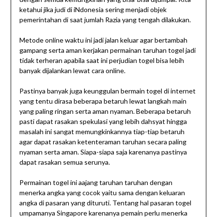
ketahui jika judi di iNdonesia sering menjadi objek
pemerintahan di saat jumlah Razia yang tengah dilakukan.
Metode online waktu ini jadi jalan keluar agar bertambah
gampang serta aman kerjakan permainan taruhan togel jadi
tidak terheran apabila saat ini perjudian togel bisa lebih
banyak dijalankan lewat cara online.
Pastinya banyak juga keunggulan bermain togel di internet
yang tentu dirasa beberapa betaruh lewat langkah main
yang paling ringan serta aman nyaman. Beberapa betaruh
pasti dapat rasakan spekulasi yang lebih dahsyat hingga
masalah ini sangat memungkinkannya tiap-tiap betaruh
agar dapat rasakan ketenteraman taruhan secara paling
nyaman serta aman. Siapa-siapa saja karenanya pastinya
dapat rasakan semua serunya.
Permainan togel ini aajang taruhan taruhan dengan
menerka angka yang cocok yaitu sama dengan keluaran
angka di pasaran yang dituruti. Tentang hal pasaran togel
umpamanya Singapore karenanya pemain perlu menerka