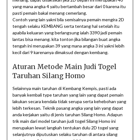
yang mana angka 4 yaitu bertambah besar dari 0 karena itu
pasti pemain bakal menang cemerlang.
Contoh yang lain yakni bila semisalnya pemain mengira 2D
tengah selaku KEMBANG serta tentang hal setelah itu
apabila keluaran yang berlangsung ialah 3390 jadi pemain
lantas bisa menang. kita tonton jika bilangan buat angka
tengah ini merupakan 39 yang mana angka 3 ini yakni lebih
kecil dari 9 karenanya dimaksud dengan kembang.
Aturan Metode Main Judi Togel
Taruhan Silang Homo
Selainnya main taruhan di Kembang Kempis, pasti ada
banyak kembali type taruhan yang lain yang dapat pemain
lakukan secara kendala tidak serupa serta kehebohan yang
lebih terkesan. Teknik pasang angka yang lain yang dapat
anda kerjakan yaitu di jenis taruhan Silang Homo. Adapun
trik main dari model taruhan judi togel Silang Homo ini
merupakan lewat langkah tentukan dulu 2D togel yang
selanjutnya diputuskan selaku taruhan di antara silang