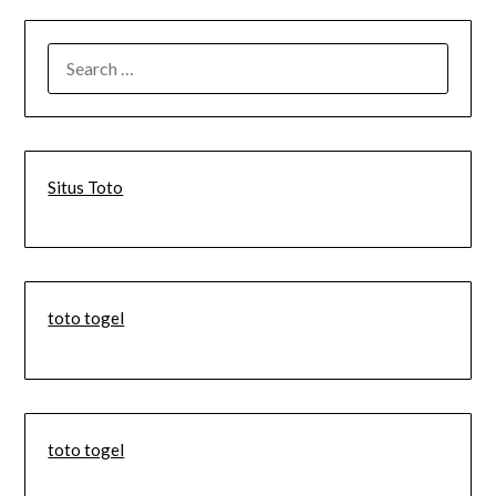
SEARCH
FOR:
Situs Toto
toto togel
toto togel