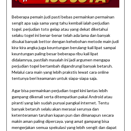
Beberapa pemain judi pasti bebas permainkan permainan
sengit apa saja sama yang tahu kembali ialah perjudian
togel. perjudian toto gelap atau yang dekat diketahui
selaku togel ini benar-benar telah ada lama dan banyak
disukai banyak bettor dengan kehebohan metode main judi
kira-kira angka juga keuntungan berulang-kali lipat sampai
keuntungan paling besar beberapa ribu kali lipat
didalamnya, pastilah masalah ini jadi argumen mengapa
perjudian togel bertambah digandrungi banyak betaruh.
Melalui cara main yang lebih prakstis lewat cara online
tentunya beri keamanan untuk siapa-siapa saja.
Agar bisa permainkan perjudian togel kini lantas lebih
gampang dikenali serta ditempatkan pakai Android atau
piranti yang lain sudah punyai pangkal internet. Tentu
banyak betaruh selalu akan merasai serunya dan
ketenteraman taruhan kapan pun dan dimanapun secara
makin aman paling dipercaya. yang amat gampang bisa
mengerjakan semua spekulasi yang lebih sengit dan dapat