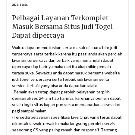
apa saja.
Pelbagai Layanan Terkomplet
Masuk Bersama Situs Judi Togel
Dapat dipercaya
Waktu dapat memutuskan serta masuk di suatu biro judi
terpercaya serta terbaik karena itu pasti anda akan peroleh
layanan terpercaya dan terbaik yang memanglah dapat
dipercaya tiap harinya maka dari itu akan bikin pemain
terasa suka. Sewaktu anda dapat masuk bersama website
judi togel terpercaya serta terbaik jadi layanan serta
service terbaik yang bisa anda dapatkan ialah:
-Pemain akan tetap dapat peroleh pelayanan terpilih
dengan akses 24 jam tiap harinya, karenanya pemain dapat
selalu login situs kapan pun serta mendapatkan akses dari
pagi sampai malam.
-Tersedia pelayanan spesifikasi Live Chat yang terus dapat
dikontak sewaktu-waktu maka langsung peroleh servis
seseorang CS yang paling ramah dan responsif. Tentang