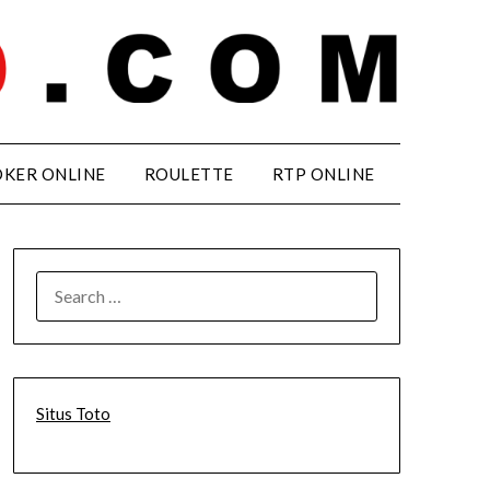
KER ONLINE
ROULETTE
RTP ONLINE
SEARCH
FOR:
Situs Toto