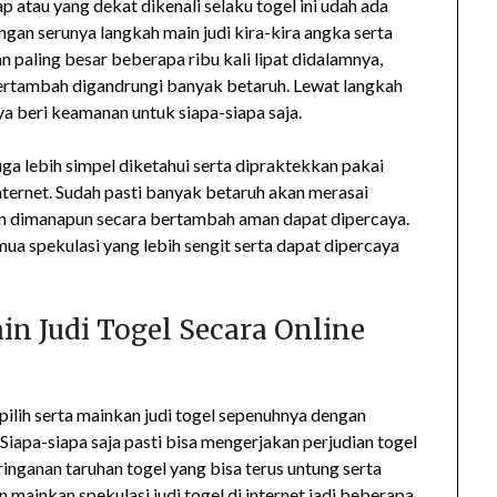
ap atau yang dekat dikenali selaku togel ini udah ada
gan serunya langkah main judi kira-kira angka serta
 paling besar beberapa ribu kali lipat didalamnya,
 bertambah digandrungi banyak betaruh. Lewat langkah
ya beri keamanan untuk siapa-siapa saja.
uga lebih simpel diketahui serta dipraktekkan pakai
 internet. Sudah pasti banyak betaruh akan merasai
an dimanapun secara bertambah aman dapat dipercaya.
a spekulasi yang lebih sengit serta dapat dipercaya
n Judi Togel Secara Online
 pilih serta mainkan judi togel sepenuhnya dengan
 Siapa-siapa saja pasti bisa mengerjakan perjudian togel
ganan taruhan togel yang bisa terus untung serta
n mainkan spekulasi judi togel di internet jadi beberapa