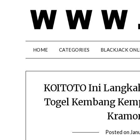
HOME
CATEGORIES
BLACKJACK ONL
KOITOTO Ini Langka
Togel Kembang Kempi
Kramo
Posted on
Jan