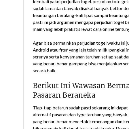
kembali yakni perjudian togel. perjudian toto gel
sudah lama dan banyak disukai banyak bettor den
keuntungan berulang-kali lipat sampai keuntungan
pasti ini jadi argumen mengapa perjudian togel
main yang lebih prakstis lewat cara online tentun
Agar bisa permainkan perjudian togel waktu ini j
Android atau fitur yang lain telah miliki pangkal
serunya serta kenyamanan taruhan setiap saat d
yang benar-benar gampang bisa menjalankan semu
secara baik.
Berikut Ini Wawasan Bermai
Pasaran Beraneka
Tiap-tiap betaruh sudah pasti sekarang ini dapat
alternatif pasaran dan type taruhan yang banyak.
yang benar-benar mencetak kemenangan dan kerin
bikin pemain judi dapat terasa selalu suka. Denga