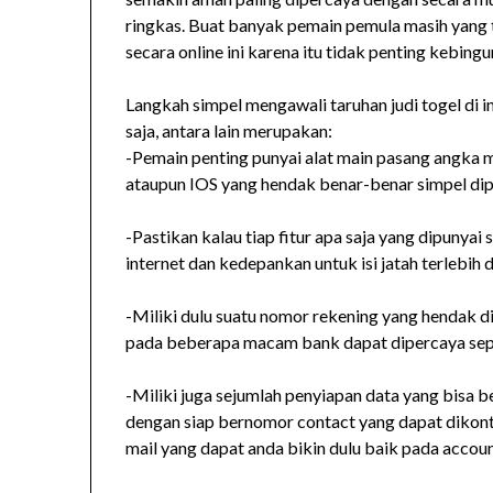
ringkas. Buat banyak pemain pemula masih yang 
secara online ini karena itu tidak penting kebing
Langkah simpel mengawali taruhan judi togel di i
saja, antara lain merupakan:
-Pemain penting punyai alat main pasang angka m
ataupun IOS yang hendak benar-benar simpel di
-Pastikan kalau tiap fitur apa saja yang dipunya
internet dan kedepankan untuk isi jatah terlebih 
-Miliki dulu suatu nomor rekening yang hendak d
pada beberapa macam bank dapat dipercaya sepert
-Miliki juga sejumlah penyiapan data yang bisa b
dengan siap bernomor contact yang dapat dikonta
mail yang dapat anda bikin dulu baik pada accou