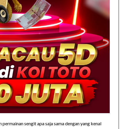
 permainan sengit apa saja sama dengan yang kenal