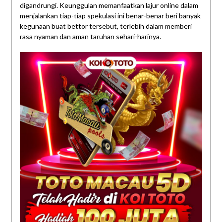
digandrungi. Keunggulan memanfaatkan lajur online dalam
menjalankan tiap-tiap spekulasi ini benar-benar beri banyak
kegunaan buat bettor tersebut, terlebih dalam memberi
rasa nyaman dan aman taruhan sehari-harinya.