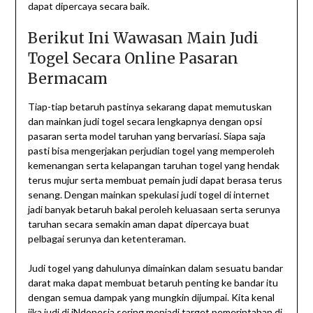
dapat dipercaya secara baik.
Berikut Ini Wawasan Main Judi
Togel Secara Online Pasaran
Bermacam
Tiap-tiap betaruh pastinya sekarang dapat memutuskan
dan mainkan judi togel secara lengkapnya dengan opsi
pasaran serta model taruhan yang bervariasi. Siapa saja
pasti bisa mengerjakan perjudian togel yang memperoleh
kemenangan serta kelapangan taruhan togel yang hendak
terus mujur serta membuat pemain judi dapat berasa terus
senang. Dengan mainkan spekulasi judi togel di internet
jadi banyak betaruh bakal peroleh keluasaan serta serunya
taruhan secara semakin aman dapat dipercaya buat
pelbagai serunya dan ketenteraman.
Judi togel yang dahulunya dimainkan dalam sesuatu bandar
darat maka dapat membuat betaruh penting ke bandar itu
dengan semua dampak yang mungkin dijumpai. Kita kenal
jika judi di iNdonesia sering menjadi target pemerintahan di