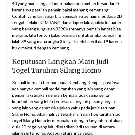
40 yang mana angka 4 merupakan bertambah besar dari 0
karenanya pastilah pemain bakal menang cemerlang.
Contoh yang lain yakni bila semisalnya pemain menduga 2D
tengah selaku KEMBANG dan adapun lalu apabila keluaran
yang berlangsung ialah 3390 karenanya pemain lantas bisa
menang. kita tonton kalau bilangan untuk angka tengah ini
ialah 39 yang mana angka 3 ini yaitu lebih kecil dari 9 karena
itu dimaksud dengan kembang.
Keputusan Langkah Main Judi
Togel Taruhan Silang Homo
Kecuali bermain taruhan pada Kembang Kempis, pastinya
ada banyak kembali model taruhan yang lain yang dapat
pemain laksanakan dengan kendala tidak sama serta
kehebohan yang lebih terkesan. Langkah pasang angka
yang lain yang dapat dikerjakan yaitu pada jenis taruhan
Silang Homo. Akan halnya teknik main dari tipe taruhan judi
togel Silang Homo ini merupakan dengan langkah tentukan
dulu 2D togel yang lalu dipastikan jadi taruhan di antara
silang serta homo. Adapun aturannya yakni: