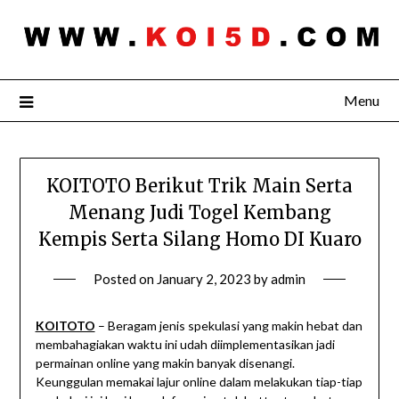
Menu
KOITOTO Berikut Trik Main Serta
Menang Judi Togel Kembang
Kempis Serta Silang Homo DI Kuaro
Posted on
January 2, 2023
by
admin
KOITOTO
– Beragam jenis spekulasi yang makin hebat dan
membahagiakan waktu ini udah diimplementasikan jadi
permainan online yang makin banyak disenangi.
Keunggulan memakai lajur online dalam melakukan tiap-tiap