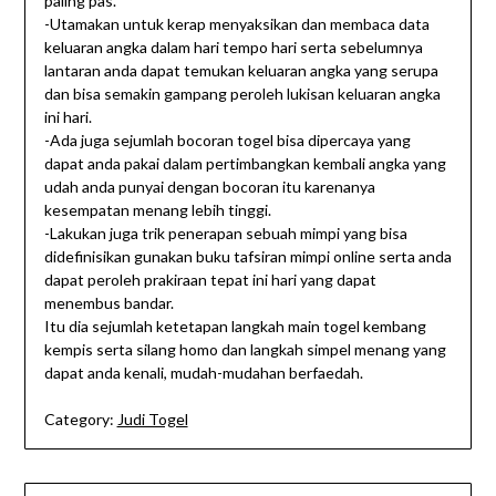
paling pas.
-Utamakan untuk kerap menyaksikan dan membaca data
keluaran angka dalam hari tempo hari serta sebelumnya
lantaran anda dapat temukan keluaran angka yang serupa
dan bisa semakin gampang peroleh lukisan keluaran angka
ini hari.
-Ada juga sejumlah bocoran togel bisa dipercaya yang
dapat anda pakai dalam pertimbangkan kembali angka yang
udah anda punyai dengan bocoran itu karenanya
kesempatan menang lebih tinggi.
-Lakukan juga trik penerapan sebuah mimpi yang bisa
didefinisikan gunakan buku tafsiran mimpi online serta anda
dapat peroleh prakiraan tepat ini hari yang dapat
menembus bandar.
Itu dia sejumlah ketetapan langkah main togel kembang
kempis serta silang homo dan langkah simpel menang yang
dapat anda kenali, mudah-mudahan berfaedah.
Category:
Judi Togel