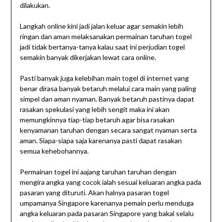
dilakukan.
Langkah online kini jadi jalan keluar agar semakin lebih
ringan dan aman melaksanakan permainan taruhan togel
jadi tidak bertanya-tanya kalau saat ini perjudian togel
semakin banyak dikerjakan lewat cara online.
Pasti banyak juga kelebihan main togel di internet yang
benar dirasa banyak betaruh melalui cara main yang paling
simpel dan aman nyaman. Banyak betaruh pastinya dapat
rasakan spekulasi yang lebih sengit maka ini akan
memungkinnya tiap-tiap betaruh agar bisa rasakan
kenyamanan taruhan dengan secara sangat nyaman serta
aman. Siapa-siapa saja karenanya pasti dapat rasakan
semua kehebohannya.
Permainan togel ini aajang taruhan taruhan dengan
mengira angka yang cocok ialah sesuai keluaran angka pada
pasaran yang dituruti. Akan halnya pasaran togel
umpamanya Singapore karenanya pemain perlu menduga
angka keluaran pada pasaran Singapore yang bakal selalu