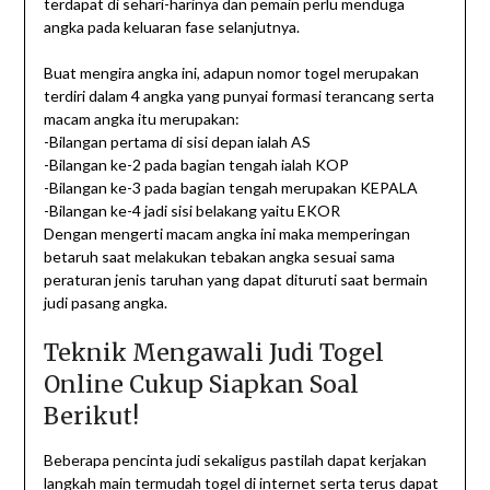
terdapat di sehari-harinya dan pemain perlu menduga
angka pada keluaran fase selanjutnya.
Buat mengira angka ini, adapun nomor togel merupakan
terdiri dalam 4 angka yang punyai formasi terancang serta
macam angka itu merupakan:
-Bilangan pertama di sisi depan ialah AS
-Bilangan ke-2 pada bagian tengah ialah KOP
-Bilangan ke-3 pada bagian tengah merupakan KEPALA
-Bilangan ke-4 jadi sisi belakang yaitu EKOR
Dengan mengerti macam angka ini maka memperingan
betaruh saat melakukan tebakan angka sesuai sama
peraturan jenis taruhan yang dapat dituruti saat bermain
judi pasang angka.
Teknik Mengawali Judi Togel
Online Cukup Siapkan Soal
Berikut!
Beberapa pencinta judi sekaligus pastilah dapat kerjakan
langkah main termudah togel di internet serta terus dapat