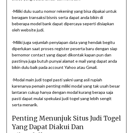
-Miliki dulu suatu nomor rekening yang bisa dipakai untuk
beragam transaksi bisnis serta dapat anda bikin di
beberapa model bank dapat dipercaya seperti disiapkan
oleh website judi.
-Miliki juga sejumlah penyiapan data yang hendak begitu
diperlukan saat proses register peserta baru dengan siap
bernomor contact yang dapat dikontak kapan pun dan
pastinya juga butuh punyai alamat e mail yang dapat anda
bikin dulu baik pada account Yahoo atau Gmail.
-Modal main judi togel pasti yakni uang asli rupiah
karenanya pemain penting miliki modal yang tak usah besar
lantaran cukup hanya dengan modal kurang berapa saja
pasti dapat mulai spekulasi judi togel yang lebih sengit
serta menarik.
Penting Menunjuk Situs Judi Togel
Yang Dapat Diakui Dan