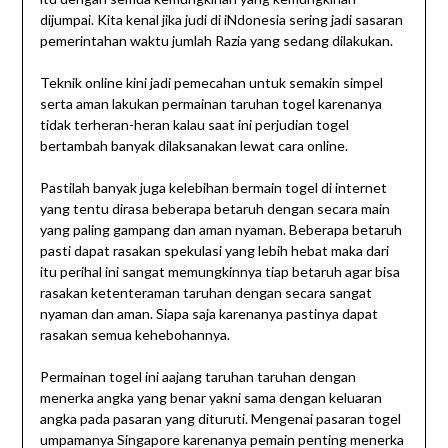
dijumpai. Kita kenal jika judi di iNdonesia sering jadi sasaran
pemerintahan waktu jumlah Razia yang sedang dilakukan.
Teknik online kini jadi pemecahan untuk semakin simpel
serta aman lakukan permainan taruhan togel karenanya
tidak terheran-heran kalau saat ini perjudian togel
bertambah banyak dilaksanakan lewat cara online.
Pastilah banyak juga kelebihan bermain togel di internet
yang tentu dirasa beberapa betaruh dengan secara main
yang paling gampang dan aman nyaman. Beberapa betaruh
pasti dapat rasakan spekulasi yang lebih hebat maka dari
itu perihal ini sangat memungkinnya tiap betaruh agar bisa
rasakan ketenteraman taruhan dengan secara sangat
nyaman dan aman. Siapa saja karenanya pastinya dapat
rasakan semua kehebohannya.
Permainan togel ini aajang taruhan taruhan dengan
menerka angka yang benar yakni sama dengan keluaran
angka pada pasaran yang dituruti. Mengenai pasaran togel
umpamanya Singapore karenanya pemain penting menerka