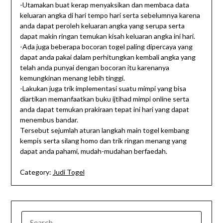
-Utamakan buat kerap menyaksikan dan membaca data
keluaran angka di hari tempo hari serta sebelumnya karena
anda dapat peroleh keluaran angka yang serupa serta
dapat makin ringan temukan kisah keluaran angka ini hari.
-Ada juga beberapa bocoran togel paling dipercaya yang
dapat anda pakai dalam perhitungkan kembali angka yang
telah anda punyai dengan bocoran itu karenanya
kemungkinan menang lebih tinggi.
-Lakukan juga trik implementasi suatu mimpi yang bisa
diartikan memanfaatkan buku ijtihad mimpi online serta
anda dapat temukan prakiraan tepat ini hari yang dapat
menembus bandar.
Tersebut sejumlah aturan langkah main togel kembang
kempis serta silang homo dan trik ringan menang yang
dapat anda pahami, mudah-mudahan berfaedah.
Category:
Judi Togel
SEARCH