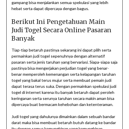
gampang bisa menjalankan semua spekulasi yang lebih
hebat serta dapat dipercaya dengan bagus.
Berikut Ini Pengetahuan Main
Judi Togel Secara Online Pasaran
Banyak
Tiap-tiap betaruh pastinya sekarang ini dapat pilih serta
permainkan judi togel sepenuhnya dengan alternatif
pasaran serta jenis taruhan yang bervariasi. Siapa-siapa saja
pastinya bisa mengerjakan perjudian togel yang benar-
benar memperoleh kemenangan serta kelapangan taruhan
togel yang bakal terus mujur serta membuat pemain judi
dapat terasa terus suka. Dengan permainkan spekulasi judi
togel di internet karena itu banyak betaruh dapat peroleh
keringanan serta serunya taruhan secara makin aman bisa
dipercaya buat bermacam kehebohan dan ketenteraman.
Judi togel yang dahulunya dimainkan dalam sebuah bandar
darat maka bisa membuat betaruh butuh datang ke bandar
itu dengan semua kemungkinan yang kemungkinan