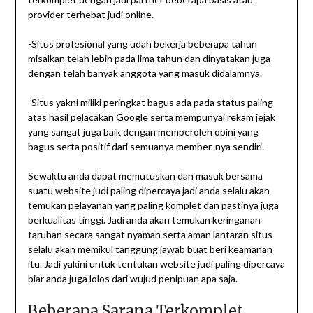
provider terhebat judi online.
-Situs profesional yang udah bekerja beberapa tahun
misalkan telah lebih pada lima tahun dan dinyatakan juga
dengan telah banyak anggota yang masuk didalamnya.
-Situs yakni miliki peringkat bagus ada pada status paling
atas hasil pelacakan Google serta mempunyai rekam jejak
yang sangat juga baik dengan memperoleh opini yang
bagus serta positif dari semuanya member-nya sendiri.
Sewaktu anda dapat memutuskan dan masuk bersama
suatu website judi paling dipercaya jadi anda selalu akan
temukan pelayanan yang paling komplet dan pastinya juga
berkualitas tinggi. Jadi anda akan temukan keringanan
taruhan secara sangat nyaman serta aman lantaran situs
selalu akan memikul tanggung jawab buat beri keamanan
itu. Jadi yakini untuk tentukan website judi paling dipercaya
biar anda juga lolos dari wujud penipuan apa saja.
Beberapa Sarana Terkomplet