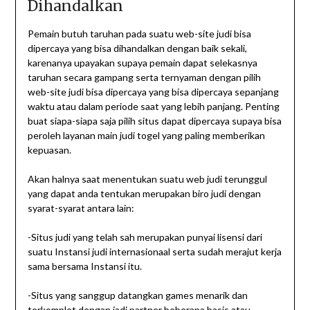
Dihandalkan
Pemain butuh taruhan pada suatu web-site judi bisa
dipercaya yang bisa dihandalkan dengan baik sekali,
karenanya upayakan supaya pemain dapat selekasnya
taruhan secara gampang serta ternyaman dengan pilih
web-site judi bisa dipercaya yang bisa dipercaya sepanjang
waktu atau dalam periode saat yang lebih panjang. Penting
buat siapa-siapa saja pilih situs dapat dipercaya supaya bisa
peroleh layanan main judi togel yang paling memberikan
kepuasan.
Akan halnya saat menentukan suatu web judi terunggul
yang dapat anda tentukan merupakan biro judi dengan
syarat-syarat antara lain:
-Situs judi yang telah sah merupakan punyai lisensi dari
suatu Instansi judi internasionaal serta sudah merajut kerja
sama bersama Instansi itu.
-Situs yang sanggup datangkan games menarik dan
terkomplet dengan jadi partner beberapa basis atau