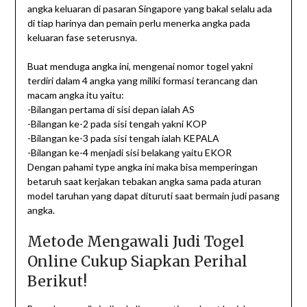
angka keluaran di pasaran Singapore yang bakal selalu ada
di tiap harinya dan pemain perlu menerka angka pada
keluaran fase seterusnya.
Buat menduga angka ini, mengenai nomor togel yakni
terdiri dalam 4 angka yang miliki formasi terancang dan
macam angka itu yaitu:
-Bilangan pertama di sisi depan ialah AS
-Bilangan ke-2 pada sisi tengah yakni KOP
-Bilangan ke-3 pada sisi tengah ialah KEPALA
-Bilangan ke-4 menjadi sisi belakang yaitu EKOR
Dengan pahami type angka ini maka bisa memperingan
betaruh saat kerjakan tebakan angka sama pada aturan
model taruhan yang dapat dituruti saat bermain judi pasang
angka.
Metode Mengawali Judi Togel
Online Cukup Siapkan Perihal
Berikut!