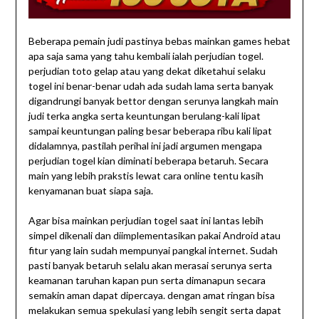
Beberapa pemain judi pastinya bebas mainkan games hebat
apa saja sama yang tahu kembali ialah perjudian togel.
perjudian toto gelap atau yang dekat diketahui selaku
togel ini benar-benar udah ada sudah lama serta banyak
digandrungi banyak bettor dengan serunya langkah main
judi terka angka serta keuntungan berulang-kali lipat
sampai keuntungan paling besar beberapa ribu kali lipat
didalamnya, pastilah perihal ini jadi argumen mengapa
perjudian togel kian diminati beberapa betaruh. Secara
main yang lebih prakstis lewat cara online tentu kasih
kenyamanan buat siapa saja.
Agar bisa mainkan perjudian togel saat ini lantas lebih
simpel dikenali dan diimplementasikan pakai Android atau
fitur yang lain sudah mempunyai pangkal internet. Sudah
pasti banyak betaruh selalu akan merasai serunya serta
keamanan taruhan kapan pun serta dimanapun secara
semakin aman dapat dipercaya. dengan amat ringan bisa
melakukan semua spekulasi yang lebih sengit serta dapat