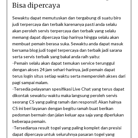
Bisa dipercaya
Sewaktu dapat memutuskan dan tergabung di suatu biro
judi terpercaya dan terbaik karenanya pasti anda selalu
akan peroleh servis terpercaya dan terbaik yang selalu
memang dapat dipercaya tiap harinya hingga selalu akan
membuat pemain berasa suka. Sewaktu anda dapat masuk
bersama blog judi togel terpercaya dan terbaik jadi sarana
serta servis terbaik yang bakal anda raih yaitu:
-Pemain selalu akan dapat temukan service terunggul
dengan akses 24 jam sehari-harinya, jadi pemain dapat
terus login situs setiap waktu serta memperoleh akses dari
pagi sampai malam.
-Tersedia pelayanan spesifikasi Live Chat yang terus dapat
dikontak sewaktu-waktu maka langsung peroleh servis
seorang CS yang paling ramah dan responsif. Akan halnya
CS ini beri layanan dengan begitu ramah buat berikan
pedoman bermain dan jalan keluar apa saja yang diperlukan
beberapa pemain.
-Tersedianya result togel yang paling komplet dan presisi
dapat dipercaya untuk seluruhnya pasaran togel yang