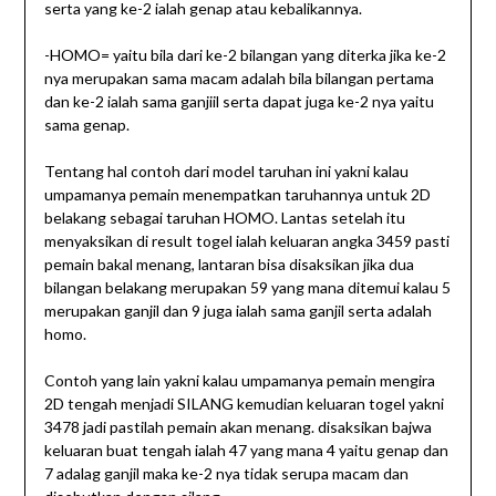
serta yang ke-2 ialah genap atau kebalikannya.
-HOMO= yaitu bila dari ke-2 bilangan yang diterka jika ke-2
nya merupakan sama macam adalah bila bilangan pertama
dan ke-2 ialah sama ganjiil serta dapat juga ke-2 nya yaitu
sama genap.
Tentang hal contoh dari model taruhan ini yakni kalau
umpamanya pemain menempatkan taruhannya untuk 2D
belakang sebagai taruhan HOMO. Lantas setelah itu
menyaksikan di result togel ialah keluaran angka 3459 pasti
pemain bakal menang, lantaran bisa disaksikan jika dua
bilangan belakang merupakan 59 yang mana ditemui kalau 5
merupakan ganjil dan 9 juga ialah sama ganjil serta adalah
homo.
Contoh yang lain yakni kalau umpamanya pemain mengira
2D tengah menjadi SILANG kemudian keluaran togel yakni
3478 jadi pastilah pemain akan menang. disaksikan bajwa
keluaran buat tengah ialah 47 yang mana 4 yaitu genap dan
7 adalag ganjil maka ke-2 nya tidak serupa macam dan