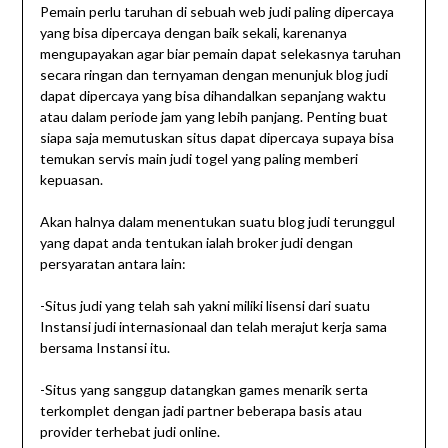
Pemain perlu taruhan di sebuah web judi paling dipercaya
yang bisa dipercaya dengan baik sekali, karenanya
mengupayakan agar biar pemain dapat selekasnya taruhan
secara ringan dan ternyaman dengan menunjuk blog judi
dapat dipercaya yang bisa dihandalkan sepanjang waktu
atau dalam periode jam yang lebih panjang. Penting buat
siapa saja memutuskan situs dapat dipercaya supaya bisa
temukan servis main judi togel yang paling memberi
kepuasan.
Akan halnya dalam menentukan suatu blog judi terunggul
yang dapat anda tentukan ialah broker judi dengan
persyaratan antara lain:
-Situs judi yang telah sah yakni miliki lisensi dari suatu
Instansi judi internasionaal dan telah merajut kerja sama
bersama Instansi itu.
-Situs yang sanggup datangkan games menarik serta
terkomplet dengan jadi partner beberapa basis atau
provider terhebat judi online.