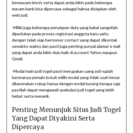
bermacam bisnis serta dapat anda bikin pada beberapa
macam bank bisa dipercaya sebagai halnya disiapkan oleh
web judi.
-Miliki juga beberapa penyiapan data yang bakal sangatlah
diperlukan pada proses registrasi anggota baru yaitu
dengan telah siap bernomor contact yang dapat dikontak
sewaktu-waktu dan pasti juga penting punyai alamat e mail
yang dapat anda bikin dulu baik di account Yahoo maupun
Gmail.
-Modal main judi togel pasti merupakan uang asli rupiah
karenanya pemain butuh miliki modal yang tidak usah besar
dikarenakan cukup hanya dengan modal kurang berapa saja
pastilah dapat mengawali spekulasi judi togel yang lebih
hebat serta menarik.
Penting Menunjuk Situs Judi Togel
Yang Dapat Diyakini Serta
Dipercaya