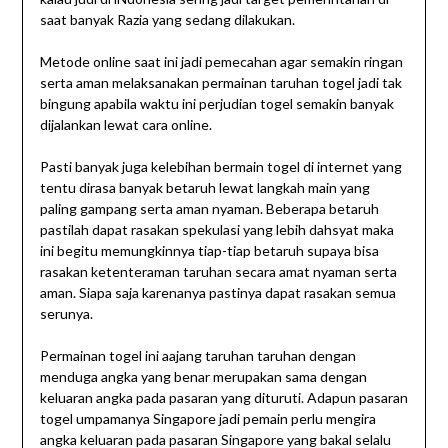
saat banyak Razia yang sedang dilakukan.
Metode online saat ini jadi pemecahan agar semakin ringan
serta aman melaksanakan permainan taruhan togel jadi tak
bingung apabila waktu ini perjudian togel semakin banyak
dijalankan lewat cara online.
Pasti banyak juga kelebihan bermain togel di internet yang
tentu dirasa banyak betaruh lewat langkah main yang
paling gampang serta aman nyaman. Beberapa betaruh
pastilah dapat rasakan spekulasi yang lebih dahsyat maka
ini begitu memungkinnya tiap-tiap betaruh supaya bisa
rasakan ketenteraman taruhan secara amat nyaman serta
aman. Siapa saja karenanya pastinya dapat rasakan semua
serunya.
Permainan togel ini aajang taruhan taruhan dengan
menduga angka yang benar merupakan sama dengan
keluaran angka pada pasaran yang dituruti. Adapun pasaran
togel umpamanya Singapore jadi pemain perlu mengira
angka keluaran pada pasaran Singapore yang bakal selalu