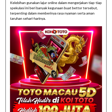
Kelebihan gunakan lajur online dalam mengerjakan tiap-tiap
spekulasi ini beri banyak kegunaan buat bettor tersebut,
terpenting dalam memberinya rasa nyaman serta aman
taruhan sehari-harinya.