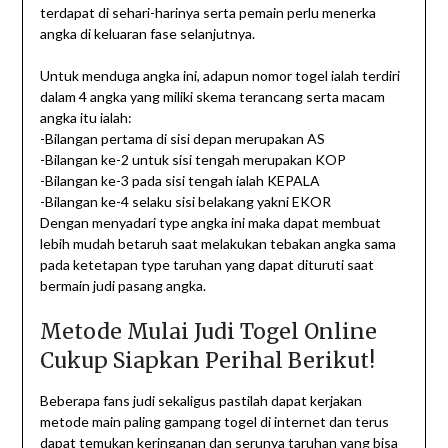
terdapat di sehari-harinya serta pemain perlu menerka
angka di keluaran fase selanjutnya.
Untuk menduga angka ini, adapun nomor togel ialah terdiri
dalam 4 angka yang miliki skema terancang serta macam
angka itu ialah:
-Bilangan pertama di sisi depan merupakan AS
-Bilangan ke-2 untuk sisi tengah merupakan KOP
-Bilangan ke-3 pada sisi tengah ialah KEPALA
-Bilangan ke-4 selaku sisi belakang yakni EKOR
Dengan menyadari type angka ini maka dapat membuat
lebih mudah betaruh saat melakukan tebakan angka sama
pada ketetapan type taruhan yang dapat dituruti saat
bermain judi pasang angka.
Metode Mulai Judi Togel Online
Cukup Siapkan Perihal Berikut!
Beberapa fans judi sekaligus pastilah dapat kerjakan
metode main paling gampang togel di internet dan terus
dapat temukan keringanan dan serunya taruhan yang bisa