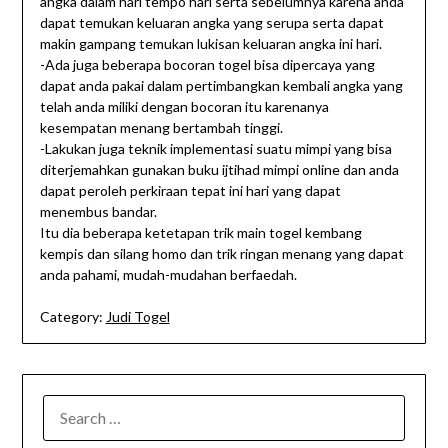
angka dalam hari tempo hari serta sebelumnya karena anda
dapat temukan keluaran angka yang serupa serta dapat
makin gampang temukan lukisan keluaran angka ini hari.
-Ada juga beberapa bocoran togel bisa dipercaya yang
dapat anda pakai dalam pertimbangkan kembali angka yang
telah anda miliki dengan bocoran itu karenanya
kesempatan menang bertambah tinggi.
-Lakukan juga teknik implementasi suatu mimpi yang bisa
diterjemahkan gunakan buku ijtihad mimpi online dan anda
dapat peroleh perkiraan tepat ini hari yang dapat
menembus bandar.
Itu dia beberapa ketetapan trik main togel kembang
kempis dan silang homo dan trik ringan menang yang dapat
anda pahami, mudah-mudahan berfaedah.
Category:
Judi Togel
SEARCH
FOR: