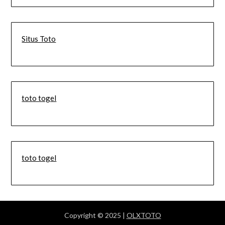
Situs Toto
toto togel
toto togel
Copyright © 2025 |
OLXTOTO