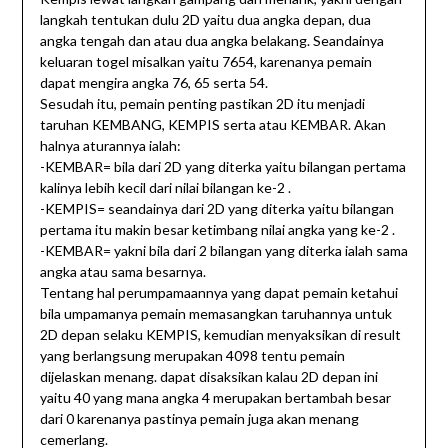
langkah tentukan dulu 2D yaitu dua angka depan, dua
angka tengah dan atau dua angka belakang. Seandainya
keluaran togel misalkan yaitu 7654, karenanya pemain
dapat mengira angka 76, 65 serta 54.
Sesudah itu, pemain penting pastikan 2D itu menjadi
taruhan KEMBANG, KEMPIS serta atau KEMBAR. Akan
halnya aturannya ialah:
-KEMBAR= bila dari 2D yang diterka yaitu bilangan pertama
kalinya lebih kecil dari nilai bilangan ke-2 .
-KEMPIS= seandainya dari 2D yang diterka yaitu bilangan
pertama itu makin besar ketimbang nilai angka yang ke-2 .
-KEMBAR= yakni bila dari 2 bilangan yang diterka ialah sama
angka atau sama besarnya.
Tentang hal perumpamaannya yang dapat pemain ketahui
bila umpamanya pemain memasangkan taruhannya untuk
2D depan selaku KEMPIS, kemudian menyaksikan di result
yang berlangsung merupakan 4098 tentu pemain
dijelaskan menang. dapat disaksikan kalau 2D depan ini
yaitu 40 yang mana angka 4 merupakan bertambah besar
dari 0 karenanya pastinya pemain juga akan menang
cemerlang.