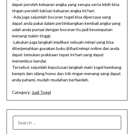
dapat peroleh keluaran angka yang serupa serta lebih bisa
ringan peroleh lukisan keluaran angka ini hari.
-Ada juga sejumlah bocoran togel bisa dipercaya yang
dapat anda pakai dalam pertimbangkan kembali angka yang
udah anda punyai dengan bocoran itu jadi kesempatan
menang makin tinggi.
-Lakukan juga langkah implikasi sebuah mimpi yang bisa
diterjemahkan gunakan buku ijtihad mimpi online dan anda
dapat temukan prakiraan tepat ini hari yang dapat
menembus bandar.
Tersebut sejumlah keputusan langkah main togel kembang
kempis dan silang homo dan trik ringan menang yang dapat
anda pahami, mudah-mudahan berfaedah.
Category:
Judi Togel
SEARCH
FOR: