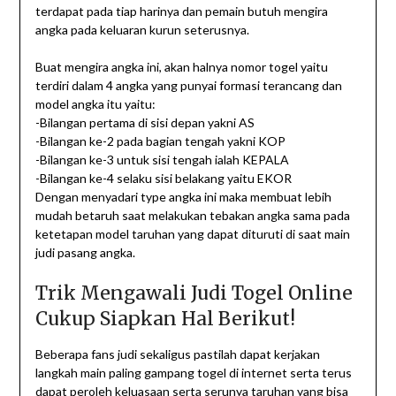
terdapat pada tiap harinya dan pemain butuh mengira
angka pada keluaran kurun seterusnya.
Buat mengira angka ini, akan halnya nomor togel yaitu
terdiri dalam 4 angka yang punyai formasi terancang dan
model angka itu yaitu:
-Bilangan pertama di sisi depan yakni AS
-Bilangan ke-2 pada bagian tengah yakni KOP
-Bilangan ke-3 untuk sisi tengah ialah KEPALA
-Bilangan ke-4 selaku sisi belakang yaitu EKOR
Dengan menyadari type angka ini maka membuat lebih
mudah betaruh saat melakukan tebakan angka sama pada
ketetapan model taruhan yang dapat dituruti di saat main
judi pasang angka.
Trik Mengawali Judi Togel Online
Cukup Siapkan Hal Berikut!
Beberapa fans judi sekaligus pastilah dapat kerjakan
langkah main paling gampang togel di internet serta terus
dapat peroleh keluasaan serta serunya taruhan yang bisa