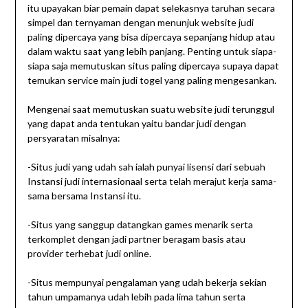
itu upayakan biar pemain dapat selekasnya taruhan secara
simpel dan ternyaman dengan menunjuk website judi
paling dipercaya yang bisa dipercaya sepanjang hidup atau
dalam waktu saat yang lebih panjang. Penting untuk siapa-
siapa saja memutuskan situs paling dipercaya supaya dapat
temukan service main judi togel yang paling mengesankan.
Mengenai saat memutuskan suatu website judi terunggul
yang dapat anda tentukan yaitu bandar judi dengan
persyaratan misalnya:
-Situs judi yang udah sah ialah punyai lisensi dari sebuah
Instansi judi internasionaal serta telah merajut kerja sama-
sama bersama Instansi itu.
-Situs yang sanggup datangkan games menarik serta
terkomplet dengan jadi partner beragam basis atau
provider terhebat judi online.
-Situs mempunyai pengalaman yang udah bekerja sekian
tahun umpamanya udah lebih pada lima tahun serta