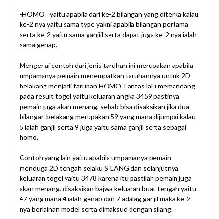
-HOMO= yaitu apabila dari ke-2 bilangan yang diterka kalau
ke-2 nya yaitu sama type yakni apabila bilangan pertama
serta ke-2 yaitu sama ganjiil serta dapat juga ke-2 nya ialah
sama genap.
Mengenai contoh dari jenis taruhan ini merupakan apabila
umpamanya pemain menempatkan taruhannya untuk 2D
belakang menjadi taruhan HOMO. Lantas lalu memandang
pada result togel yaitu keluaran angka 3459 pastinya
pemain juga akan menang, sebab bisa disaksikan jika dua
bilangan belakang merupakan 59 yang mana dijumpai kalau
5 ialah ganjil serta 9 juga yaitu sama ganjil serta sebagai
homo.
Contoh yang lain yaitu apabila umpamanya pemain
menduga 2D tengah selaku SILANG dan selanjutnya
keluaran togel yaitu 3478 karena itu pastilah pemain juga
akan menang. disaksikan bajwa keluaran buat tengah yaitu
47 yang mana 4 ialah genap dan 7 adalag ganjil maka ke-2
nya berlainan model serta dimaksud dengan silang.