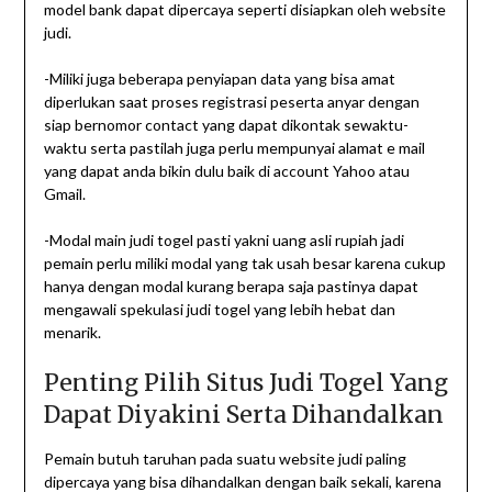
model bank dapat dipercaya seperti disiapkan oleh website
judi.
-Miliki juga beberapa penyiapan data yang bisa amat
diperlukan saat proses registrasi peserta anyar dengan
siap bernomor contact yang dapat dikontak sewaktu-
waktu serta pastilah juga perlu mempunyai alamat e mail
yang dapat anda bikin dulu baik di account Yahoo atau
Gmail.
-Modal main judi togel pasti yakni uang asli rupiah jadi
pemain perlu miliki modal yang tak usah besar karena cukup
hanya dengan modal kurang berapa saja pastinya dapat
mengawali spekulasi judi togel yang lebih hebat dan
menarik.
Penting Pilih Situs Judi Togel Yang
Dapat Diyakini Serta Dihandalkan
Pemain butuh taruhan pada suatu website judi paling
dipercaya yang bisa dihandalkan dengan baik sekali, karena