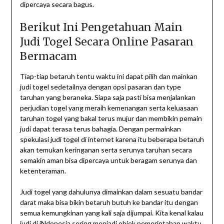
dipercaya secara bagus.
Berikut Ini Pengetahuan Main
Judi Togel Secara Online Pasaran
Bermacam
Tiap-tiap betaruh tentu waktu ini dapat pilih dan mainkan
judi togel sedetailnya dengan opsi pasaran dan type
taruhan yang beraneka. Siapa saja pasti bisa menjalankan
perjudian togel yang meraih kemenangan serta keluasaan
taruhan togel yang bakal terus mujur dan membikin pemain
judi dapat terasa terus bahagia. Dengan permainkan
spekulasi judi togel di internet karena itu beberapa betaruh
akan temukan keringanan serta serunya taruhan secara
semakin aman bisa dipercaya untuk beragam serunya dan
ketenteraman.
Judi togel yang dahulunya dimainkan dalam sesuatu bandar
darat maka bisa bikin betaruh butuh ke bandar itu dengan
semua kemungkinan yang kali saja dijumpai. Kita kenal kalau
judi di iNdonesia sering menjadi objek pemerintahan waktu