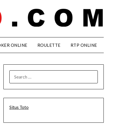
KER ONLINE
ROULETTE
RTP ONLINE
SEARCH
FOR:
Situs Toto