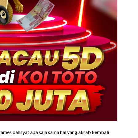
ames dahsyat apa saja sama hal yang akrab kembali