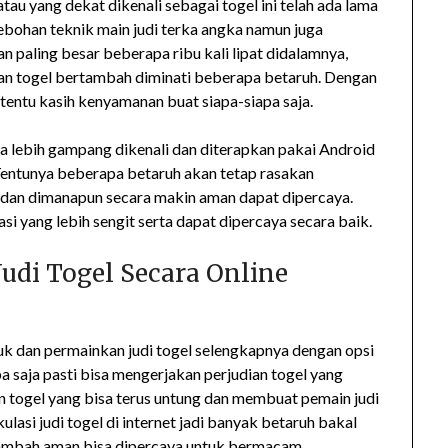
tau yang dekat dikenali sebagai togel ini telah ada lama
bohan teknik main judi terka angka namun juga
n paling besar beberapa ribu kali lipat didalamnya,
dian togel bertambah diminati beberapa betaruh. Dengan
 tentu kasih kenyamanan buat siapa-siapa saja.
ga lebih gampang dikenali dan diterapkan pakai Android
t. Tentunya beberapa betaruh akan tetap rasakan
dan dimanapun secara makin aman dapat dipercaya.
i yang lebih sengit serta dapat dipercaya secara baik.
udi Togel Secara Online
uk dan permainkan judi togel selengkapnya dengan opsi
pa saja pasti bisa mengerjakan perjudian togel yang
 togel yang bisa terus untung dan membuat pemain judi
lasi judi togel di internet jadi banyak betaruh bakal
tambah aman bisa dipercaya untuk bermacam