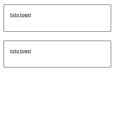
toto togel
toto togel