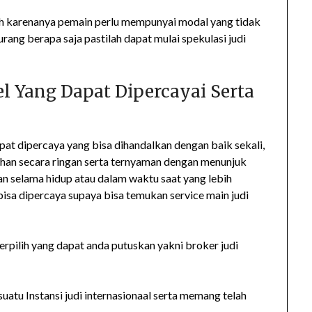
piah karenanya pemain perlu mempunyai modal yang tidak
ang berapa saja pastilah dapat mulai spekulasi judi
gel Yang Dapat Dipercayai Serta
pat dipercaya yang bisa dihandalkan dengan baik sekali,
uhan secara ringan serta ternyaman dengan menunjuk
an selama hidup atau dalam waktu saat yang lebih
s bisa dipercaya supaya bisa temukan service main judi
rpilih yang dapat anda putuskan yakni broker judi
i suatu Instansi judi internasionaal serta memang telah