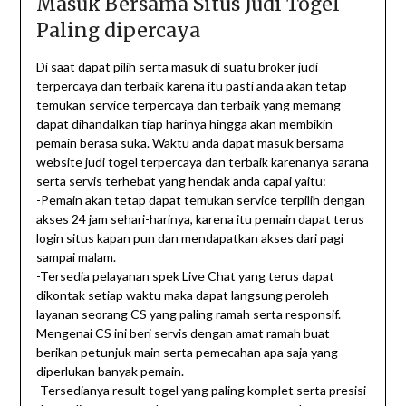
Masuk Bersama Situs Judi Togel
Paling dipercaya
Di saat dapat pilih serta masuk di suatu broker judi
terpercaya dan terbaik karena itu pasti anda akan tetap
temukan service terpercaya dan terbaik yang memang
dapat dihandalkan tiap harinya hingga akan membikin
pemain berasa suka. Waktu anda dapat masuk bersama
website judi togel terpercaya dan terbaik karenanya sarana
serta servis terhebat yang hendak anda capai yaitu:
-Pemain akan tetap dapat temukan service terpilih dengan
akses 24 jam sehari-harinya, karena itu pemain dapat terus
login situs kapan pun dan mendapatkan akses dari pagi
sampai malam.
-Tersedia pelayanan spek Live Chat yang terus dapat
dikontak setiap waktu maka dapat langsung peroleh
layanan seorang CS yang paling ramah serta responsif.
Mengenai CS ini beri servis dengan amat ramah buat
berikan petunjuk main serta pemecahan apa saja yang
diperlukan banyak pemain.
-Tersedianya result togel yang paling komplet serta presisi