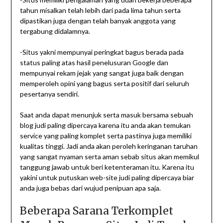
tahun misalkan telah lebih dari pada lima tahun serta
dipastikan juga dengan telah banyak anggota yang
tergabung didalamnya.
-Situs yakni mempunyai peringkat bagus berada pada
status paling atas hasil penelusuran Google dan
mempunyai rekam jejak yang sangat juga baik dengan
memperoleh opini yang bagus serta positif dari seluruh
pesertanya sendiri.
Saat anda dapat menunjuk serta masuk bersama sebuah
blog judi paling dipercaya karena itu anda akan temukan
service yang paling komplet serta pastinya juga memiliki
kualitas tinggi. Jadi anda akan peroleh keringanan taruhan
yang sangat nyaman serta aman sebab situs akan memikul
tanggung jawab untuk beri ketenteraman itu. Karena itu
yakini untuk putuskan web-site judi paling dipercaya biar
anda juga bebas dari wujud penipuan apa saja.
Beberapa Sarana Terkomplet