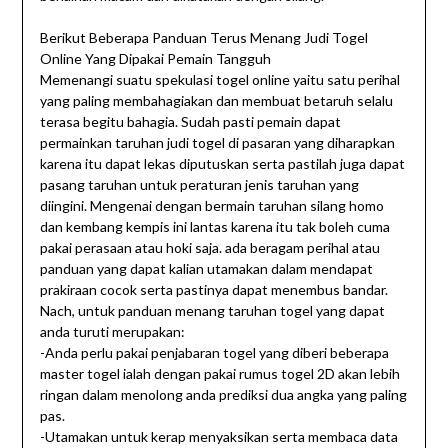
Berikut Beberapa Panduan Terus Menang Judi Togel
Online Yang Dipakai Pemain Tangguh
Memenangi suatu spekulasi togel online yaitu satu perihal
yang paling membahagiakan dan membuat betaruh selalu
terasa begitu bahagia. Sudah pasti pemain dapat
permainkan taruhan judi togel di pasaran yang diharapkan
karena itu dapat lekas diputuskan serta pastilah juga dapat
pasang taruhan untuk peraturan jenis taruhan yang
diingini. Mengenai dengan bermain taruhan silang homo
dan kembang kempis ini lantas karena itu tak boleh cuma
pakai perasaan atau hoki saja. ada beragam perihal atau
panduan yang dapat kalian utamakan dalam mendapat
prakiraan cocok serta pastinya dapat menembus bandar.
Nach, untuk panduan menang taruhan togel yang dapat
anda turuti merupakan:
-Anda perlu pakai penjabaran togel yang diberi beberapa
master togel ialah dengan pakai rumus togel 2D akan lebih
ringan dalam menolong anda prediksi dua angka yang paling
pas.
-Utamakan untuk kerap menyaksikan serta membaca data