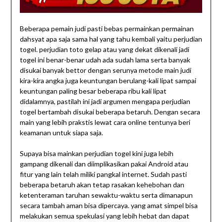
Beberapa pemain judi pasti bebas permainkan permainan
dahsyat apa saja sama hal yang tahu kembali yaitu perjudian
togel. perjudian toto gelap atau yang dekat dikenali jadi
togel ini benar-benar udah ada sudah lama serta banyak
disukai banyak bettor dengan serunya metode main judi
kira-kira angka juga keuntungan berulang-kali lipat sampai
keuntungan paling besar beberapa ribu kali lipat
didalamnya, pastilah ini jadi argumen mengapa perjudian
togel bertambah disukai beberapa betaruh. Dengan secara
main yang lebih prakstis lewat cara online tentunya beri
keamanan untuk siapa saja.
Supaya bisa mainkan perjudian togel kini juga lebih
gampang dikenali dan diimplikasikan pakai Android atau
fitur yang lain telah miliki pangkal internet. Sudah pasti
beberapa betaruh akan tetap rasakan kehebohan dan
ketenteraman taruhan sewaktu-waktu serta dimanapun
secara tambah aman bisa dipercaya. yang amat simpel bisa
melakukan semua spekulasi yang lebih hebat dan dapat