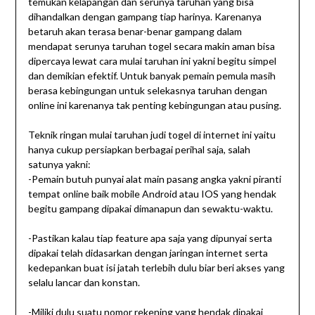
temukan kelapangan dan serunya taruhan yang bisa
dihandalkan dengan gampang tiap harinya. Karenanya
betaruh akan terasa benar-benar gampang dalam
mendapat serunya taruhan togel secara makin aman bisa
dipercaya lewat cara mulai taruhan ini yakni begitu simpel
dan demikian efektif. Untuk banyak pemain pemula masih
berasa kebingungan untuk selekasnya taruhan dengan
online ini karenanya tak penting kebingungan atau pusing.
Teknik ringan mulai taruhan judi togel di internet ini yaitu
hanya cukup persiapkan berbagai perihal saja, salah
satunya yakni:
-Pemain butuh punyai alat main pasang angka yakni piranti
tempat online baik mobile Android atau IOS yang hendak
begitu gampang dipakai dimanapun dan sewaktu-waktu.
-Pastikan kalau tiap feature apa saja yang dipunyai serta
dipakai telah didasarkan dengan jaringan internet serta
kedepankan buat isi jatah terlebih dulu biar beri akses yang
selalu lancar dan konstan.
-Miliki dulu suatu nomor rekening yang hendak dipakai