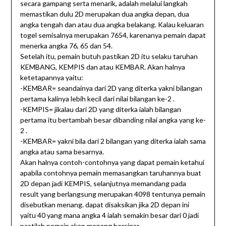
secara gampang serta menarik, adalah melalui langkah
memastikan dulu 2D merupakan dua angka depan, dua
angka tengah dan atau dua angka belakang. Kalau keluaran
togel semisalnya merupakan 7654, karenanya pemain dapat
menerka angka 76, 65 dan 54.
Setelah itu, pemain butuh pastikan 2D itu selaku taruhan
KEMBANG, KEMPIS dan atau KEMBAR. Akan halnya
ketetapannya yaitu:
-KEMBAR= seandainya dari 2D yang diterka yakni bilangan
pertama kalinya lebih kecil dari nilai bilangan ke-2 .
-KEMPIS= jikalau dari 2D yang diterka ialah bilangan
pertama itu bertambah besar dibanding nilai angka yang ke-
2 .
-KEMBAR= yakni bila dari 2 bilangan yang diterka ialah sama
angka atau sama besarnya.
Akan halnya contoh-contohnya yang dapat pemain ketahui
apabila contohnya pemain memasangkan taruhannya buat
2D depan jadi KEMPIS, selanjutnya memandang pada
result yang berlangsung merupakan 4098 tentunya pemain
disebutkan menang. dapat disaksikan jika 2D depan ini
yaitu 40 yang mana angka 4 ialah semakin besar dari 0 jadi
pastilah pemain akan menang bersinar.