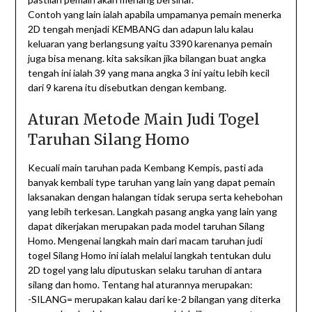
Contoh yang lain ialah apabila umpamanya pemain menerka
2D tengah menjadi KEMBANG dan adapun lalu kalau
keluaran yang berlangsung yaitu 3390 karenanya pemain
juga bisa menang. kita saksikan jika bilangan buat angka
tengah ini ialah 39 yang mana angka 3 ini yaitu lebih kecil
dari 9 karena itu disebutkan dengan kembang.
Aturan Metode Main Judi Togel
Taruhan Silang Homo
Kecuali main taruhan pada Kembang Kempis, pasti ada
banyak kembali type taruhan yang lain yang dapat pemain
laksanakan dengan halangan tidak serupa serta kehebohan
yang lebih terkesan. Langkah pasang angka yang lain yang
dapat dikerjakan merupakan pada model taruhan Silang
Homo. Mengenai langkah main dari macam taruhan judi
togel Silang Homo ini ialah melalui langkah tentukan dulu
2D togel yang lalu diputuskan selaku taruhan di antara
silang dan homo. Tentang hal aturannya merupakan:
-SILANG= merupakan kalau dari ke-2 bilangan yang diterka