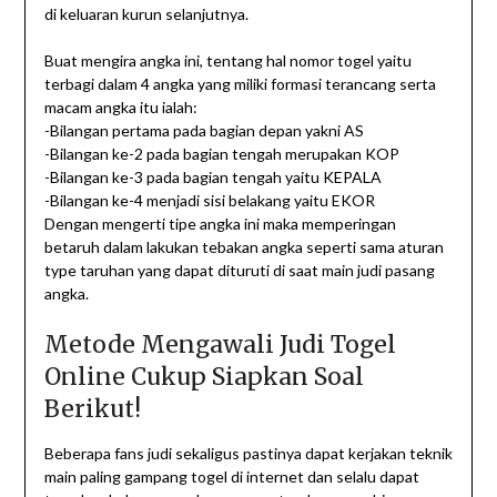
di keluaran kurun selanjutnya.
Buat mengira angka ini, tentang hal nomor togel yaitu
terbagi dalam 4 angka yang miliki formasi terancang serta
macam angka itu ialah:
-Bilangan pertama pada bagian depan yakni AS
-Bilangan ke-2 pada bagian tengah merupakan KOP
-Bilangan ke-3 pada bagian tengah yaitu KEPALA
-Bilangan ke-4 menjadi sisi belakang yaitu EKOR
Dengan mengerti tipe angka ini maka memperingan
betaruh dalam lakukan tebakan angka seperti sama aturan
type taruhan yang dapat dituruti di saat main judi pasang
angka.
Metode Mengawali Judi Togel
Online Cukup Siapkan Soal
Berikut!
Beberapa fans judi sekaligus pastinya dapat kerjakan teknik
main paling gampang togel di internet dan selalu dapat