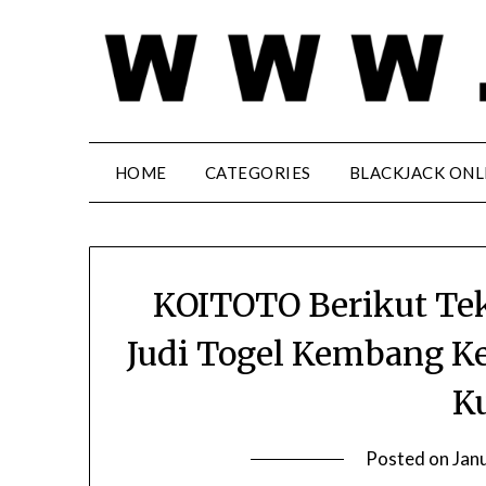
HOME
CATEGORIES
BLACKJACK ONL
KOITOTO Berikut Te
Judi Togel Kembang K
K
Posted on
Jan