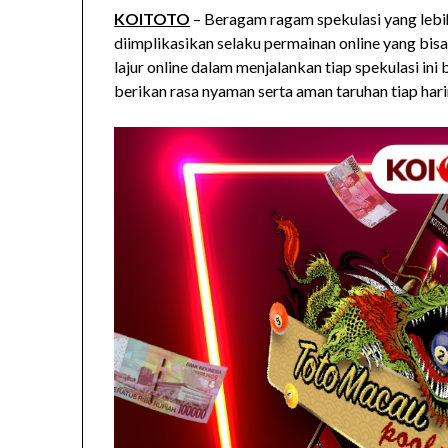
KOITOTO
– Beragam ragam spekulasi yang lebi
diimplikasikan selaku permainan online yang bi
lajur online dalam menjalankan tiap spekulasi ini
berikan rasa nyaman serta aman taruhan tiap hari