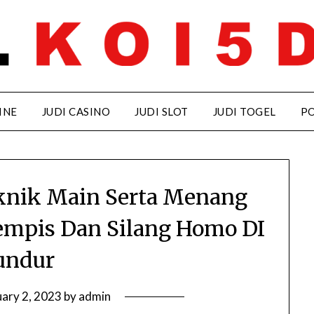
INE
JUDI CASINO
JUDI SLOT
JUDI TOGEL
PO
knik Main Serta Menang
empis Dan Silang Homo DI
undur
uary 2, 2023
by
admin