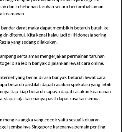
asaan dan kehebohan taruhan secara bertambah aman
ta keamanan.
u bandar darat maka dapat membikin betaruh butuh ke
n ditemui. Kita kenal kalau judi di iNdonesia sering
azia yang sedang dilakukan.
in gampang serta aman mengerjakan permainan taruhan
 togel bisa lebih banyak dijalankan lewat cara online.
internet yang benar dirasa banyak betaruh lewat cara
pa betaruh pastilah dapat rasakan spekulasi yang lebih
innya tiap-tiap betaruh supaya dapat rasakan keamanan
a-siapa saja karenanya pasti dapat rasakan semua
an mengira angka yang cocok yaitu sesuai keluaran
togel semisalnya Singapore karenanya pemain penting