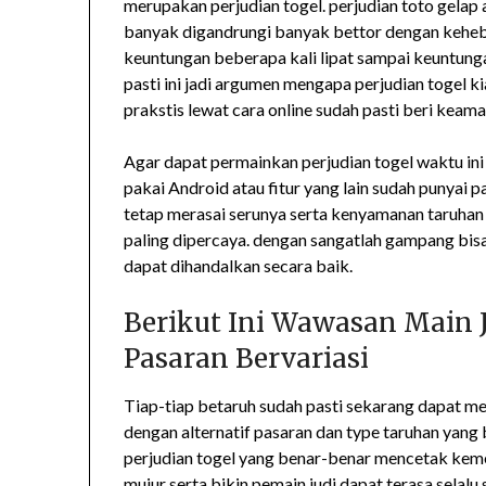
merupakan perjudian togel. perjudian toto gelap a
banyak digandrungi banyak bettor dengan keheb
keuntungan beberapa kali lipat sampai keuntunga
pasti ini jadi argumen mengapa perjudian togel 
prakstis lewat cara online sudah pasti beri keama
Agar dapat permainkan perjudian togel waktu ini
pakai Android atau fitur yang lain sudah punyai 
tetap merasai serunya serta kenyamanan taruha
paling dipercaya. dengan sangatlah gampang bisa
dapat dihandalkan secara baik.
Berikut Ini Wawasan Main J
Pasaran Bervariasi
Tiap-tiap betaruh sudah pasti sekarang dapat me
dengan alternatif pasaran dan type taruhan yang 
perjudian togel yang benar-benar mencetak keme
mujur serta bikin pemain judi dapat terasa selalu