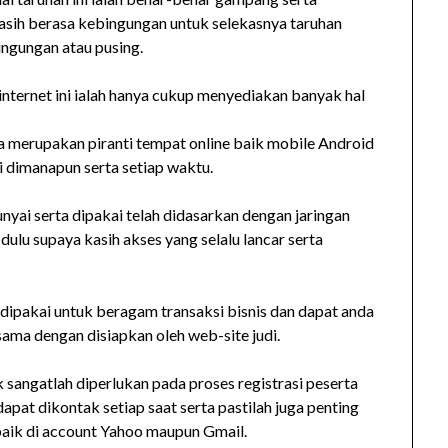
asih berasa kebingungan untuk selekasnya taruhan
ingungan atau pusing.
internet ini ialah hanya cukup menyediakan banyak hal
 merupakan piranti tempat online baik mobile Android
 dimanapun serta setiap waktu.
punyai serta dipakai telah didasarkan dengan jaringan
 dulu supaya kasih akses yang selalu lancar serta
dipakai untuk beragam transaksi bisnis dan dapat anda
ama dengan disiapkan oleh web-site judi.
 sangatlah diperlukan pada proses registrasi peserta
pat dikontak setiap saat serta pastilah juga penting
 baik di account Yahoo maupun Gmail.