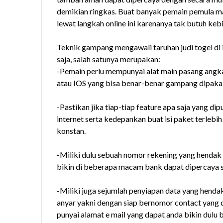
demikian ringkas. Buat banyak pemain pemula m
lewat langkah online ini karenanya tak butuh keb
Teknik gampang mengawali taruhan judi togel di 
saja, salah satunya merupakan:
-Pemain perlu mempunyai alat main pasang angka
atau IOS yang bisa benar-benar gampang dipakai
-Pastikan jika tiap-tiap feature apa saja yang di
internet serta kedepankan buat isi paket terlebih
konstan.
-Miliki dulu sebuah nomor rekening yang hendak 
bikin di beberapa macam bank dapat dipercaya s
-Miliki juga sejumlah penyiapan data yang hendak
anyar yakni dengan siap bernomor contact yang da
punyai alamat e mail yang dapat anda bikin dulu