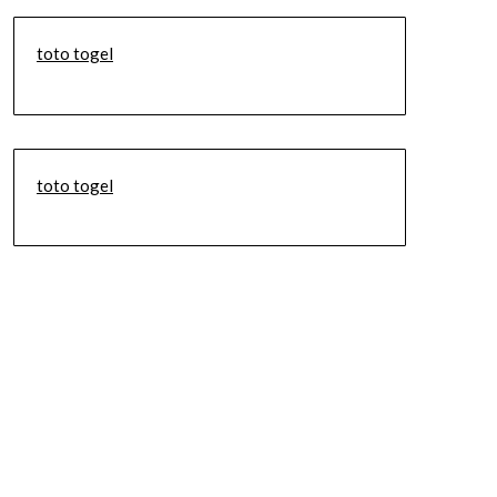
toto togel
toto togel