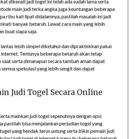
kat dikenali jadi togel ini telah ada sudah lama serta
tode main judi terka angka juga keuntungan beberapa
 ribu kali lipat didalamnya, pastilah masalah ini jadi
nati banyak betaruh. Lewat cara main yang lebih
n buat siapa saja.
 lantas lebih simpel diketahui dan dipraktekkan pakai
l internet. Tentunya beberapa betaruh akan tetap
p saat serta dimanapun secara tambah aman dapat
 semua spekulasi yang lebih sengit dan dapat
in Judi Togel Secara Online
serta mainkan judi togel sepenuhnya dengan opsi
ja pastilah bisa menjalankan perjudian togel yang
gel yang hendak terus untung serta bikin pemain judi
lasi judi togel di internet karena itu beberapa betaruh