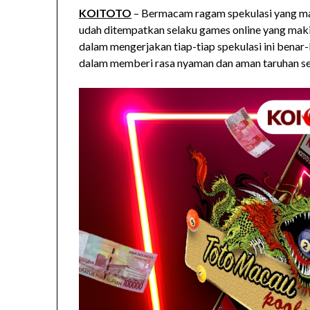
KOITOTO
– Bermacam ragam spekulasi yang ma
udah ditempatkan selaku games online yang makin
dalam mengerjakan tiap-tiap spekulasi ini benar-
dalam memberi rasa nyaman dan aman taruhan se