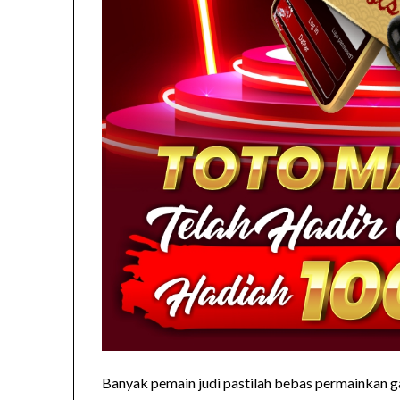
Banyak pemain judi pastilah bebas permainkan g