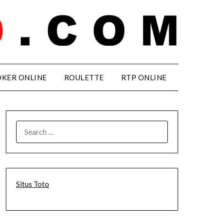
KER ONLINE
ROULETTE
RTP ONLINE
SEARCH
FOR:
Situs Toto