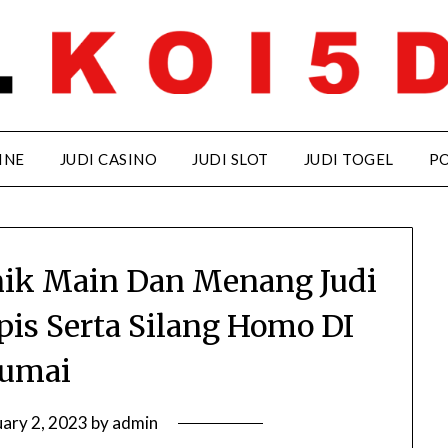
INE
JUDI CASINO
JUDI SLOT
JUDI TOGEL
PO
ik Main Dan Menang Judi
s Serta Silang Homo DI
umai
uary 2, 2023
by
admin