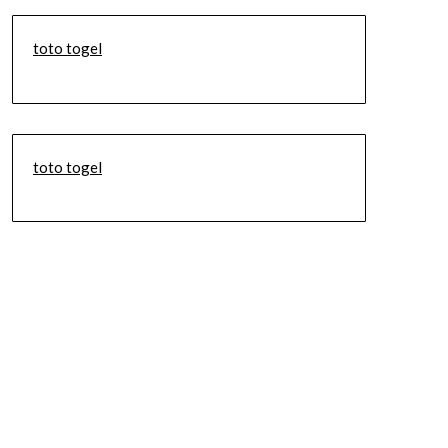
toto togel
toto togel