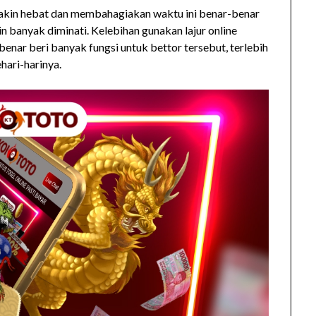
kin hebat dan membahagiakan waktu ini benar-benar
 banyak diminati. Kelebihan gunakan lajur online
benar beri banyak fungsi untuk bettor tersebut, terlebih
hari-harinya.