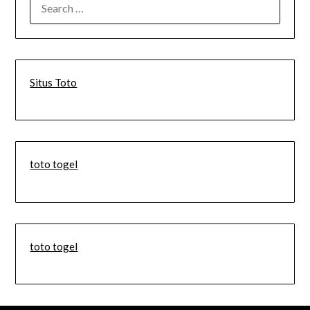
FOR:
Situs Toto
toto togel
toto togel