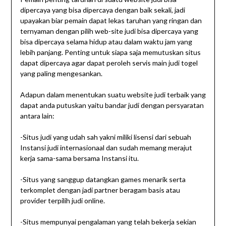
dipercaya yang bisa dipercaya dengan baik sekali, jadi
upayakan biar pemain dapat lekas taruhan yang ringan dan
ternyaman dengan pilih web-site judi bisa dipercaya yang
bisa dipercaya selama hidup atau dalam waktu jam yang
lebih panjang. Penting untuk siapa saja memutuskan situs
dapat dipercaya agar dapat peroleh servis main judi togel
yang paling mengesankan.
Adapun dalam menentukan suatu website judi terbaik yang
dapat anda putuskan yaitu bandar judi dengan persyaratan
antara lain:
-Situs judi yang udah sah yakni miliki lisensi dari sebuah
Instansi judi internasionaal dan sudah memang merajut
kerja sama-sama bersama Instansi itu.
-Situs yang sanggup datangkan games menarik serta
terkomplet dengan jadi partner beragam basis atau
provider terpilih judi online.
-Situs mempunyai pengalaman yang telah bekerja sekian