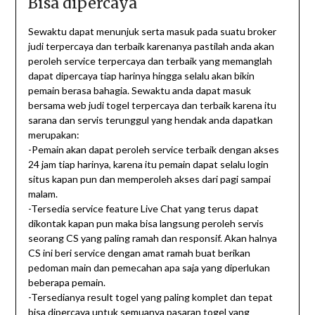
Bisa dipercaya
Sewaktu dapat menunjuk serta masuk pada suatu broker
judi terpercaya dan terbaik karenanya pastilah anda akan
peroleh service terpercaya dan terbaik yang memanglah
dapat dipercaya tiap harinya hingga selalu akan bikin
pemain berasa bahagia. Sewaktu anda dapat masuk
bersama web judi togel terpercaya dan terbaik karena itu
sarana dan servis terunggul yang hendak anda dapatkan
merupakan:
-Pemain akan dapat peroleh service terbaik dengan akses
24 jam tiap harinya, karena itu pemain dapat selalu login
situs kapan pun dan memperoleh akses dari pagi sampai
malam.
-Tersedia service feature Live Chat yang terus dapat
dikontak kapan pun maka bisa langsung peroleh servis
seorang CS yang paling ramah dan responsif. Akan halnya
CS ini beri service dengan amat ramah buat berikan
pedoman main dan pemecahan apa saja yang diperlukan
beberapa pemain.
-Tersedianya result togel yang paling komplet dan tepat
bisa dipercaya untuk semuanya pasaran togel yang