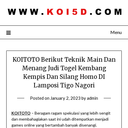
Menu
KOITOTO Berikut Teknik Main Dan
Menang Judi Togel Kembang
Kempis Dan Silang Homo DI
Lamposi Tigo Nagori
Posted on
January 2, 2023
by
admin
KOITOTO
– Beragam ragam spekulasi yang lebih sengit
dan membahagiakan saat ini udah ditempatkan menjadi
games online yang bertambah banyak disenangi.