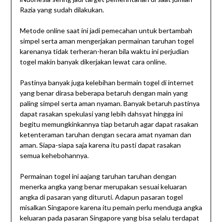
Razia yang sudah dilakukan.
Metode online saat ini jadi pemecahan untuk bertambah
simpel serta aman mengerjakan permainan taruhan togel
karenanya tidak terheran-heran bila waktu ini perjudian
togel makin banyak dikerjakan lewat cara online.
Pastinya banyak juga kelebihan bermain togel di internet
yang benar dirasa beberapa betaruh dengan main yang
paling simpel serta aman nyaman. Banyak betaruh pastinya
dapat rasakan spekulasi yang lebih dahsyat hingga ini
begitu memungkinkannya tiap betaruh agar dapat rasakan
ketenteraman taruhan dengan secara amat nyaman dan
aman. Siapa-siapa saja karena itu pasti dapat rasakan
semua kehebohannya.
Permainan togel ini aajang taruhan taruhan dengan
menerka angka yang benar merupakan sesuai keluaran
angka di pasaran yang dituruti. Adapun pasaran togel
misalkan Singapore karena itu pemain perlu menduga angka
keluaran pada pasaran Singapore yang bisa selalu terdapat