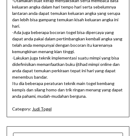
-Utamakan buat kerap menyaksikan serta membaca data
keluaran angka dalam hari tempo hari serta sebelumnya
lantaran anda dapat temukan keluaran angka yang serupa
dan lebih bisa gampang temukan kisah keluaran angka ini
hari.
-Ada juga beberapa bocoran togel bisa dipercaya yang
dapat anda pakai dalam pertimbangkan kembali angka yang
telah anda mempunyai dengan bocoran itu karenanya
kemungkinan menang kian tinggi.
-Lakukan juga teknik implementasi suatu mimpi yang bisa
didefinisikan memanfaatkan buku ijtihad mimpi online dan
anda dapat temukan perkiraan tepat ini hari yang dapat
menembus bandar.
Itu dia beberapa peraturan teknik main togel kembang
kempis dan silang homo dan trik ringan menang yang dapat
anda pahami, mudah-mudahan berguna.
Category:
Judi Togel
SEARCH