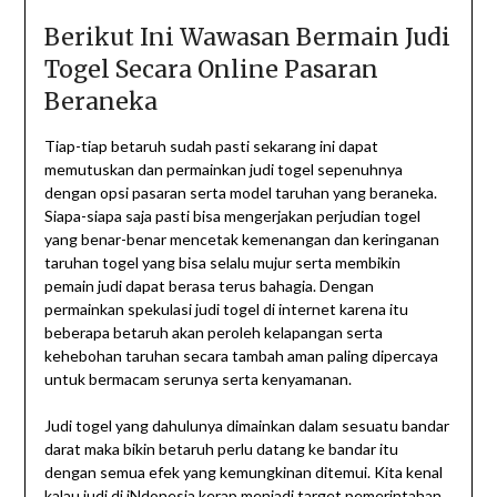
Berikut Ini Wawasan Bermain Judi
Togel Secara Online Pasaran
Beraneka
Tiap-tiap betaruh sudah pasti sekarang ini dapat
memutuskan dan permainkan judi togel sepenuhnya
dengan opsi pasaran serta model taruhan yang beraneka.
Siapa-siapa saja pasti bisa mengerjakan perjudian togel
yang benar-benar mencetak kemenangan dan keringanan
taruhan togel yang bisa selalu mujur serta membikin
pemain judi dapat berasa terus bahagia. Dengan
permainkan spekulasi judi togel di internet karena itu
beberapa betaruh akan peroleh kelapangan serta
kehebohan taruhan secara tambah aman paling dipercaya
untuk bermacam serunya serta kenyamanan.
Judi togel yang dahulunya dimainkan dalam sesuatu bandar
darat maka bikin betaruh perlu datang ke bandar itu
dengan semua efek yang kemungkinan ditemui. Kita kenal
kalau judi di iNdonesia kerap menjadi target pemerintahan