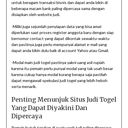
untuk beragam transaksi bisnis dan dapat anda bikin di
beberapa macam bank paling dipercaya sama dengan
disiapkan oleh website judi.
-Miliki juga sejumlah penyiapan data yang bisa amat
diperlukan saat proses register anggota baru dengan siap
bernomor contact yang dapat dikontak sewaktu-waktu
dan pastinya juga perlu mempunyai alamat e-mail yang
dapat anda bikin dulu baik di account Yahoo atau Gmail.
-Modal main judi togel pastinya yakni uang asli rupiah
karena itu pemain perlu punyai modal yang tak usah besar
karena cukup hanya modal kurang berapa saja pastilah
dapat mengawali spekulasi judi togel yang lebih heboh
serta menarik.
Penting Menunjuk Situs Judi Togel
Yang Dapat Diyakini Dan
Dipercaya
Pemain butuh taruhan di suatu web judi paling dipercaya