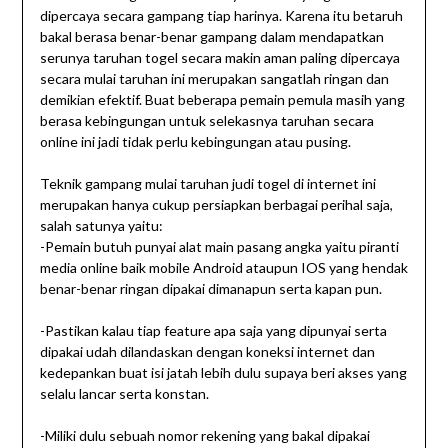
dipercaya secara gampang tiap harinya. Karena itu betaruh
bakal berasa benar-benar gampang dalam mendapatkan
serunya taruhan togel secara makin aman paling dipercaya
secara mulai taruhan ini merupakan sangatlah ringan dan
demikian efektif. Buat beberapa pemain pemula masih yang
berasa kebingungan untuk selekasnya taruhan secara
online ini jadi tidak perlu kebingungan atau pusing.
Teknik gampang mulai taruhan judi togel di internet ini
merupakan hanya cukup persiapkan berbagai perihal saja,
salah satunya yaitu:
-Pemain butuh punyai alat main pasang angka yaitu piranti
media online baik mobile Android ataupun IOS yang hendak
benar-benar ringan dipakai dimanapun serta kapan pun.
-Pastikan kalau tiap feature apa saja yang dipunyai serta
dipakai udah dilandaskan dengan koneksi internet dan
kedepankan buat isi jatah lebih dulu supaya beri akses yang
selalu lancar serta konstan.
-Miliki dulu sebuah nomor rekening yang bakal dipakai