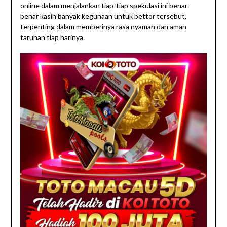
online dalam menjalankan tiap-tiap spekulasi ini benar-
benar kasih banyak kegunaan untuk bettor tersebut,
terpenting dalam memberinya rasa nyaman dan aman
taruhan tiap harinya.