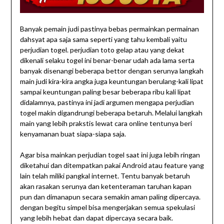
Banyak pemain judi pastinya bebas permainkan permainan
dahsyat apa saja sama seperti yang tahu kembali yaitu
perjudian togel. perjudian toto gelap atau yang dekat
dikenali selaku togel ini benar-benar udah ada lama serta
banyak disenangi beberapa bettor dengan serunya langkah
main judi kira-kira angka juga keuntungan berulang-kali lipat
sampai keuntungan paling besar beberapa ribu kali lipat
didalamnya, pastinya ini jadi argumen mengapa perjudian
togel makin digandrungi beberapa betaruh. Melalui langkah
main yang lebih prakstis lewat cara online tentunya beri
kenyamanan buat siapa-siapa saja.
Agar bisa mainkan perjudian togel saat ini juga lebih ringan
diketahui dan ditempatkan pakai Android atau feature yang
lain telah miliki pangkal internet. Tentu banyak betaruh
akan rasakan serunya dan ketenteraman taruhan kapan
pun dan dimanapun secara semakin aman paling dipercaya.
dengan begitu simpel bisa mengerjakan semua spekulasi
yang lebih hebat dan dapat dipercaya secara baik.