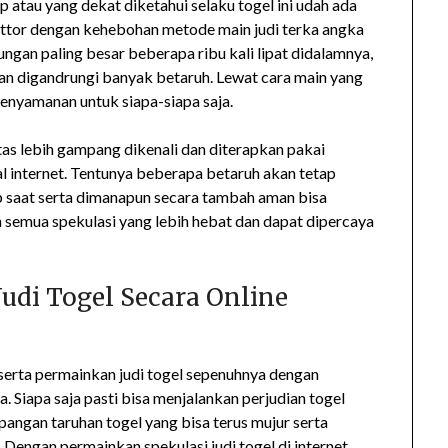
ap atau yang dekat diketahui selaku togel ini udah ada
ttor dengan kehebohan metode main judi terka angka
ngan paling besar beberapa ribu kali lipat didalamnya,
kian digandrungi banyak betaruh. Lewat cara main yang
 kenyamanan untuk siapa-siapa saja.
ntas lebih gampang dikenali dan diterapkan pakai
kal internet. Tentunya beberapa betaruh akan tetap
p saat serta dimanapun secara tambah aman bisa
n semua spekulasi yang lebih hebat dan dapat dipercaya
udi Togel Secara Online
erta permainkan judi togel sepenuhnya dengan
. Siapa saja pasti bisa menjalankan perjudian togel
angan taruhan togel yang bisa terus mujur serta
 Dengan permainkan spekulasi judi togel di internet