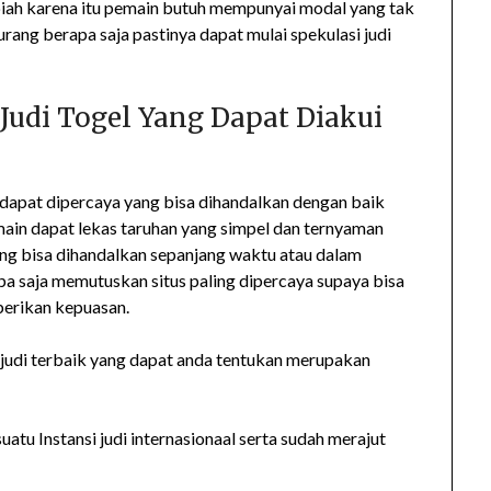
rupiah karena itu pemain butuh mempunyai modal yang tak
rang berapa saja pastinya dapat mulai spekulasi judi
Judi Togel Yang Dapat Diakui
 dapat dipercaya yang bisa dihandalkan dengan baik
main dapat lekas taruhan yang simpel dan ternyaman
ang bisa dihandalkan sepanjang waktu atau dalam
apa saja memutuskan situs paling dipercaya supaya bisa
berikan kepuasan.
judi terbaik yang dapat anda tentukan merupakan
 suatu Instansi judi internasionaal serta sudah merajut