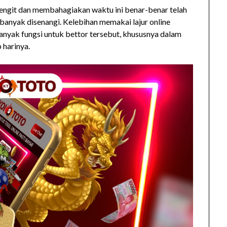
sengit dan membahagiakan waktu ini benar-benar telah
banyak disenangi. Kelebihan memakai lajur online
banyak fungsi untuk bettor tersebut, khususnya dalam
 harinya.