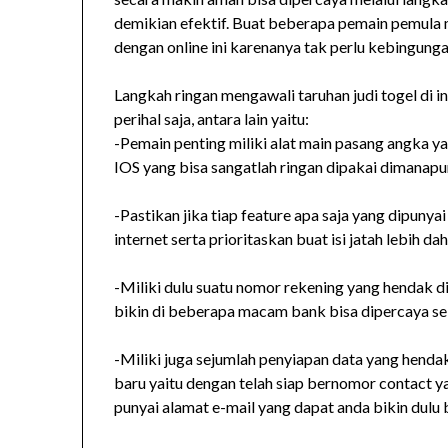
demikian efektif. Buat beberapa pemain pemula 
dengan online ini karenanya tak perlu kebingunga
Langkah ringan mengawali taruhan judi togel di 
perihal saja, antara lain yaitu:
-Pemain penting miliki alat main pasang angka ya
IOS yang bisa sangatlah ringan dipakai dimanapun
-Pastikan jika tiap feature apa saja yang dipunya
internet serta prioritaskan buat isi jatah lebih d
-Miliki dulu suatu nomor rekening yang hendak d
bikin di beberapa macam bank bisa dipercaya seb
-Miliki juga sejumlah penyiapan data yang hendak
baru yaitu dengan telah siap bernomor contact y
punyai alamat e-mail yang dapat anda bikin dulu