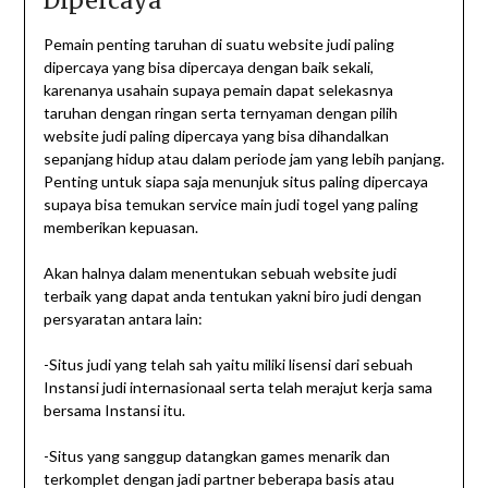
Dipercaya
Pemain penting taruhan di suatu website judi paling
dipercaya yang bisa dipercaya dengan baik sekali,
karenanya usahain supaya pemain dapat selekasnya
taruhan dengan ringan serta ternyaman dengan pilih
website judi paling dipercaya yang bisa dihandalkan
sepanjang hidup atau dalam periode jam yang lebih panjang.
Penting untuk siapa saja menunjuk situs paling dipercaya
supaya bisa temukan service main judi togel yang paling
memberikan kepuasan.
Akan halnya dalam menentukan sebuah website judi
terbaik yang dapat anda tentukan yakni biro judi dengan
persyaratan antara lain:
-Situs judi yang telah sah yaitu miliki lisensi dari sebuah
Instansi judi internasionaal serta telah merajut kerja sama
bersama Instansi itu.
-Situs yang sanggup datangkan games menarik dan
terkomplet dengan jadi partner beberapa basis atau