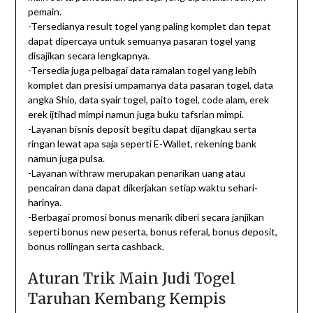
pemain.
-Tersedianya result togel yang paling komplet dan tepat
dapat dipercaya untuk semuanya pasaran togel yang
disajikan secara lengkapnya.
-Tersedia juga pelbagai data ramalan togel yang lebih
komplet dan presisi umpamanya data pasaran togel, data
angka Shio, data syair togel, paito togel, code alam, erek
erek ijtihad mimpi namun juga buku tafsrian mimpi.
-Layanan bisnis deposit begitu dapat dijangkau serta
ringan lewat apa saja seperti E-Wallet, rekening bank
namun juga pulsa.
-Layanan withraw merupakan penarikan uang atau
pencairan dana dapat dikerjakan setiap waktu sehari-
harinya.
-Berbagai promosi bonus menarik diberi secara janjikan
seperti bonus new peserta, bonus referal, bonus deposit,
bonus rollingan serta cashback.
Aturan Trik Main Judi Togel
Taruhan Kembang Kempis