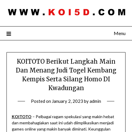
Menu
KOITOTO Berikut Langkah Main
Dan Menang Judi Togel Kembang
Kempis Serta Silang Homo DI
Kwadungan
Posted on
January 2, 2023
by
admin
KOITOTO
– Pelbagai ragam spekulasi yang makin hebat
dan membahagiakan saat ini udah diimplikasikan menjadi
games online yang makin banyak diminati. Keunggulan