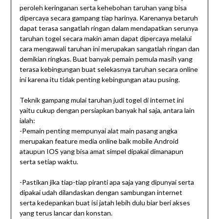
peroleh keringanan serta kehebohan taruhan yang bisa
dipercaya secara gampang tiap harinya. Karenanya betaruh
dapat terasa sangatlah ringan dalam mendapatkan serunya
taruhan togel secara makin aman dapat dipercaya melalui
cara mengawali taruhan ini merupakan sangatlah ringan dan
demikian ringkas. Buat banyak pemain pemula masih yang
terasa kebingungan buat selekasnya taruhan secara online
ini karena itu tidak penting kebingungan atau pusing.
Teknik gampang mulai taruhan judi togel di internet ini
yaitu cukup dengan persiapkan banyak hal saja, antara lain
ialah:
-Pemain penting mempunyai alat main pasang angka
merupakan feature media online baik mobile Android
ataupun IOS yang bisa amat simpel dipakai dimanapun
serta setiap waktu.
-Pastikan jika tiap-tiap piranti apa saja yang dipunyai serta
dipakai udah dilandaskan dengan sambungan internet
serta kedepankan buat isi jatah lebih dulu biar beri akses
yang terus lancar dan konstan.