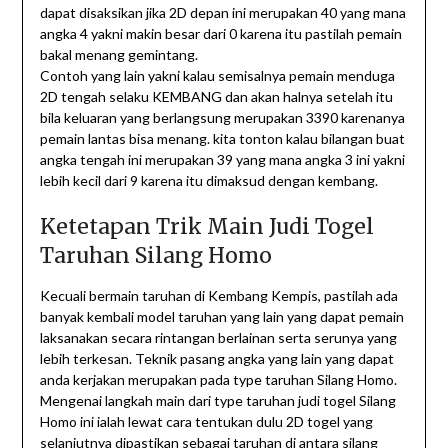
dapat disaksikan jika 2D depan ini merupakan 40 yang mana
angka 4 yakni makin besar dari 0 karena itu pastilah pemain
bakal menang gemintang.
Contoh yang lain yakni kalau semisalnya pemain menduga
2D tengah selaku KEMBANG dan akan halnya setelah itu
bila keluaran yang berlangsung merupakan 3390 karenanya
pemain lantas bisa menang. kita tonton kalau bilangan buat
angka tengah ini merupakan 39 yang mana angka 3 ini yakni
lebih kecil dari 9 karena itu dimaksud dengan kembang.
Ketetapan Trik Main Judi Togel
Taruhan Silang Homo
Kecuali bermain taruhan di Kembang Kempis, pastilah ada
banyak kembali model taruhan yang lain yang dapat pemain
laksanakan secara rintangan berlainan serta serunya yang
lebih terkesan. Teknik pasang angka yang lain yang dapat
anda kerjakan merupakan pada type taruhan Silang Homo.
Mengenai langkah main dari type taruhan judi togel Silang
Homo ini ialah lewat cara tentukan dulu 2D togel yang
selanjutnya dipastikan sebagai taruhan di antara silang