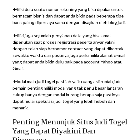
-Miliki dulu suatu nomor rekening yang bisa dipakai untuk
bermacam bisnis dan dapat anda bikin pada beberapa tipe
bank paling dipercaya sama dengan disajikan oleh blog judi.
-Miliki juga sejumlah penyiapan data yang bisa amat
diperlukan saat proses registrasi peserta anyar yakni
dengan telah siap bernomor contact yang dapat dikontak
sewaktu-waktu dan pastinya juga perlu miliki alamat e-mail
yang dapat anda bikin dulu baik pada account Yahoo atau
Gmail.
-Modal main judi togel pastilah yaitu uang asli rupiah jadi
pemain penting miliki modal yang tak perlu besar lantaran
cukup hanya dengan modal kurang berapa saja pastinya
dapat mulai spekulasi judi togel yang lebih heboh dan
menarik.
Penting Menunjuk Situs Judi Togel
Yang Dapat Diyakini Dan