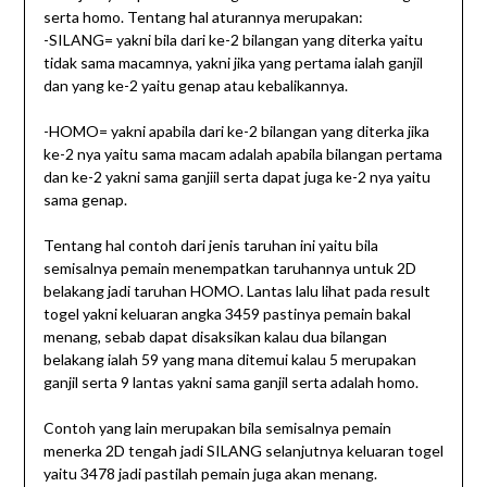
serta homo. Tentang hal aturannya merupakan:
-SILANG= yakni bila dari ke-2 bilangan yang diterka yaitu
tidak sama macamnya, yakni jika yang pertama ialah ganjil
dan yang ke-2 yaitu genap atau kebalikannya.
-HOMO= yakni apabila dari ke-2 bilangan yang diterka jika
ke-2 nya yaitu sama macam adalah apabila bilangan pertama
dan ke-2 yakni sama ganjiil serta dapat juga ke-2 nya yaitu
sama genap.
Tentang hal contoh dari jenis taruhan ini yaitu bila
semisalnya pemain menempatkan taruhannya untuk 2D
belakang jadi taruhan HOMO. Lantas lalu lihat pada result
togel yakni keluaran angka 3459 pastinya pemain bakal
menang, sebab dapat disaksikan kalau dua bilangan
belakang ialah 59 yang mana ditemui kalau 5 merupakan
ganjil serta 9 lantas yakni sama ganjil serta adalah homo.
Contoh yang lain merupakan bila semisalnya pemain
menerka 2D tengah jadi SILANG selanjutnya keluaran togel
yaitu 3478 jadi pastilah pemain juga akan menang.