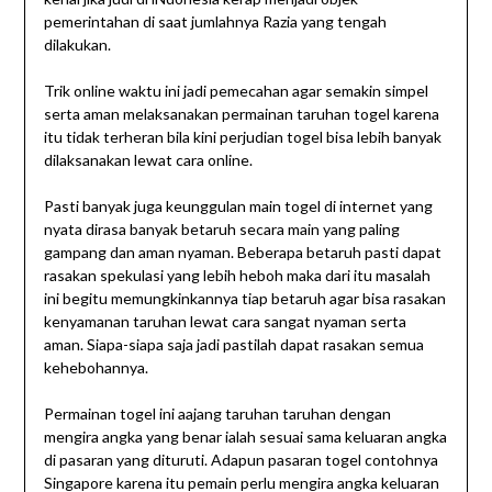
pemerintahan di saat jumlahnya Razia yang tengah
dilakukan.
Trik online waktu ini jadi pemecahan agar semakin simpel
serta aman melaksanakan permainan taruhan togel karena
itu tidak terheran bila kini perjudian togel bisa lebih banyak
dilaksanakan lewat cara online.
Pasti banyak juga keunggulan main togel di internet yang
nyata dirasa banyak betaruh secara main yang paling
gampang dan aman nyaman. Beberapa betaruh pasti dapat
rasakan spekulasi yang lebih heboh maka dari itu masalah
ini begitu memungkinkannya tiap betaruh agar bisa rasakan
kenyamanan taruhan lewat cara sangat nyaman serta
aman. Siapa-siapa saja jadi pastilah dapat rasakan semua
kehebohannya.
Permainan togel ini aajang taruhan taruhan dengan
mengira angka yang benar ialah sesuai sama keluaran angka
di pasaran yang dituruti. Adapun pasaran togel contohnya
Singapore karena itu pemain perlu mengira angka keluaran