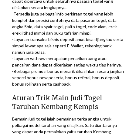
dapat dipercaya untuk seluruhnya pasaran togel yang
disiapkan secara lengkapnya.
-Tersedia juga pelbagai info perkiraan togel yang lebih
komplet dan presisi contohnya data pasaran togel, data
angka Shio, data syair togel, paito togel, code alam, erek
erek ijtihad mimpi dan buku tafsrian mimpi.
-Layanan transaksi bisnis deposit amat bisa dijangkau serta
simpel lewat apa saja seperti E-Wallet, rekening bank
namun juga pulsa.
-Layanan withraw merupakan penarikan uang atau
pencairan dana dapat dikerjakan setiap waktu tiap harinya.
-Berbagai promosi bonus menarik dikasihkan secara janjikan
seperti bonus new peserta, bonus referal, bonus deposit,
bonus rollingan serta cashback.
Aturan Trik Main Judi Togel
Taruhan Kembang Kempis
Bermain judi togel ialah permainan terka angka untuk
pelbagai model taruhan yang disajikan. Satu diantaranya
yang dapat anda permainkan yaitu taruhan Kembang