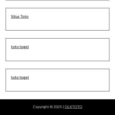
Situs Toto
toto togel
toto togel
Copyright © 2025 |
OLXTOTO