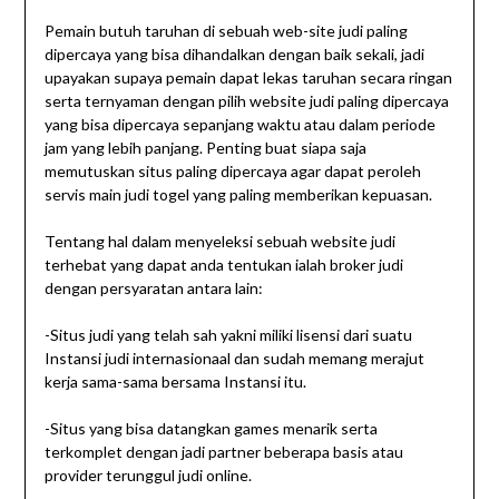
Pemain butuh taruhan di sebuah web-site judi paling
dipercaya yang bisa dihandalkan dengan baik sekali, jadi
upayakan supaya pemain dapat lekas taruhan secara ringan
serta ternyaman dengan pilih website judi paling dipercaya
yang bisa dipercaya sepanjang waktu atau dalam periode
jam yang lebih panjang. Penting buat siapa saja
memutuskan situs paling dipercaya agar dapat peroleh
servis main judi togel yang paling memberikan kepuasan.
Tentang hal dalam menyeleksi sebuah website judi
terhebat yang dapat anda tentukan ialah broker judi
dengan persyaratan antara lain:
-Situs judi yang telah sah yakni miliki lisensi dari suatu
Instansi judi internasionaal dan sudah memang merajut
kerja sama-sama bersama Instansi itu.
-Situs yang bisa datangkan games menarik serta
terkomplet dengan jadi partner beberapa basis atau
provider terunggul judi online.