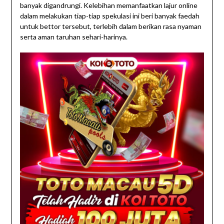
banyak digandrungi. Kelebihan memanfaatkan lajur online
dalam melakukan tiap-tiap spekulasi ini beri banyak faedah
untuk bettor tersebut, terlebih dalam berikan rasa nyaman
serta aman taruhan sehari-harinya.