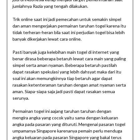
jumlahnya Razia yang tengah dilakukan.
Trik online saat ini jadi pemecahan untuk semakin simpel
dan aman mengerjakan permainan taruhan togel karena itu
tidak terheran-heran bila saat ini perjudian togel bisa lebih
banyak dikerjakan lewat cara online.
Pasti banyak juga kelebihan main togel di internet yang
benar dirasa beberapa betaruh lewat cara main yang paling
simpel serta aman nyaman. Beberapa betaruh pastilah
dapat rasakan spekulasi yang lebih dahsyat maka dari itu
soal ini akan memungkinnya tiap betaruh agar dapat
rasakan ketenteraman taruhan dengan amat nyaman serta
aman. Siapa-siapa saja jadi pasti dapat rasakan semua
serunya.
Permainan togel ini aajang taruhan taruhan dengan
mengira angka yang cocok yaitu sama dengan keluaran
angka pada pasaran yang dituruti. Mengenai pasaran togel
umpamanya Singapore karenanya pemain perlu menduga
angka keluaran pada pasaran Singapore yang bakal terus