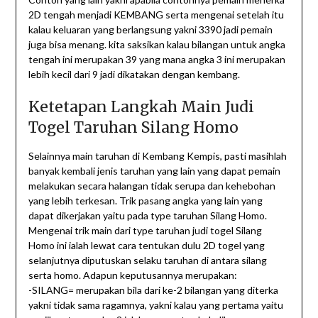
2D tengah menjadi KEMBANG serta mengenai setelah itu
kalau keluaran yang berlangsung yakni 3390 jadi pemain
juga bisa menang. kita saksikan kalau bilangan untuk angka
tengah ini merupakan 39 yang mana angka 3 ini merupakan
lebih kecil dari 9 jadi dikatakan dengan kembang.
Ketetapan Langkah Main Judi
Togel Taruhan Silang Homo
Selainnya main taruhan di Kembang Kempis, pasti masihlah
banyak kembali jenis taruhan yang lain yang dapat pemain
melakukan secara halangan tidak serupa dan kehebohan
yang lebih terkesan. Trik pasang angka yang lain yang
dapat dikerjakan yaitu pada type taruhan Silang Homo.
Mengenai trik main dari type taruhan judi togel Silang
Homo ini ialah lewat cara tentukan dulu 2D togel yang
selanjutnya diputuskan selaku taruhan di antara silang
serta homo. Adapun keputusannya merupakan:
-SILANG= merupakan bila dari ke-2 bilangan yang diterka
yakni tidak sama ragamnya, yakni kalau yang pertama yaitu