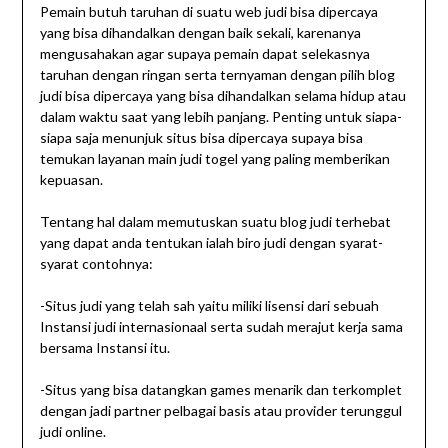
Pemain butuh taruhan di suatu web judi bisa dipercaya
yang bisa dihandalkan dengan baik sekali, karenanya
mengusahakan agar supaya pemain dapat selekasnya
taruhan dengan ringan serta ternyaman dengan pilih blog
judi bisa dipercaya yang bisa dihandalkan selama hidup atau
dalam waktu saat yang lebih panjang. Penting untuk siapa-
siapa saja menunjuk situs bisa dipercaya supaya bisa
temukan layanan main judi togel yang paling memberikan
kepuasan.
Tentang hal dalam memutuskan suatu blog judi terhebat
yang dapat anda tentukan ialah biro judi dengan syarat-
syarat contohnya:
-Situs judi yang telah sah yaitu miliki lisensi dari sebuah
Instansi judi internasionaal serta sudah merajut kerja sama
bersama Instansi itu.
-Situs yang bisa datangkan games menarik dan terkomplet
dengan jadi partner pelbagai basis atau provider terunggul
judi online.