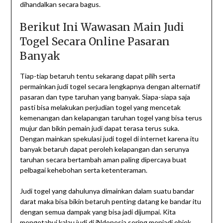
dihandalkan secara bagus.
Berikut Ini Wawasan Main Judi
Togel Secara Online Pasaran
Banyak
Tiap-tiap betaruh tentu sekarang dapat pilih serta
permainkan judi togel secara lengkapnya dengan alternatif
pasaran dan type taruhan yang banyak. Siapa-siapa saja
pasti bisa melakukan perjudian togel yang mencetak
kemenangan dan kelapangan taruhan togel yang bisa terus
mujur dan bikin pemain judi dapat terasa terus suka.
Dengan mainkan spekulasi judi togel di internet karena itu
banyak betaruh dapat peroleh kelapangan dan serunya
taruhan secara bertambah aman paling dipercaya buat
pelbagai kehebohan serta ketenteraman.
Judi togel yang dahulunya dimainkan dalam suatu bandar
darat maka bisa bikin betaruh penting datang ke bandar itu
dengan semua dampak yang bisa jadi dijumpai. Kita
mengetahui kalau judi di iNdonesia sering menjadi objek