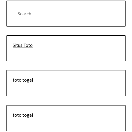
SEARCH
FOR:
Situs Toto
toto togel
toto togel