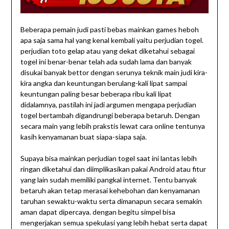
Beberapa pemain judi pasti bebas mainkan games heboh
apa saja sama hal yang kenal kembali yaitu perjudian togel.
perjudian toto gelap atau yang dekat diketahui sebagai
togel ini benar-benar telah ada sudah lama dan banyak
disukai banyak bettor dengan serunya teknik main judi kira-
kira angka dan keuntungan berulang-kali lipat sampai
keuntungan paling besar beberapa ribu kali lipat
didalamnya, pastilah ini jadi argumen mengapa perjudian
togel bertambah digandrungi beberapa betaruh. Dengan
secara main yang lebih prakstis lewat cara online tentunya
kasih kenyamanan buat siapa-siapa saja.
Supaya bisa mainkan perjudian togel saat ini lantas lebih
ringan diketahui dan diimplikasikan pakai Android atau fitur
yang lain sudah memiliki pangkal internet. Tentu banyak
betaruh akan tetap merasai kehebohan dan kenyamanan
taruhan sewaktu-waktu serta dimanapun secara semakin
aman dapat dipercaya. dengan begitu simpel bisa
mengerjakan semua spekulasi yang lebih hebat serta dapat