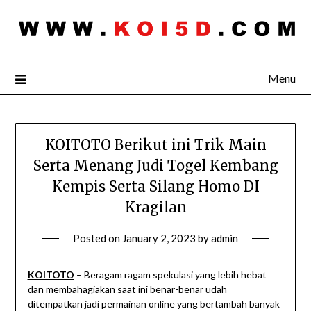
Menu
KOITOTO Berikut ini Trik Main
Serta Menang Judi Togel Kembang
Kempis Serta Silang Homo DI
Kragilan
Posted on
January 2, 2023
by
admin
KOITOTO
– Beragam ragam spekulasi yang lebih hebat
dan membahagiakan saat ini benar-benar udah
ditempatkan jadi permainan online yang bertambah banyak