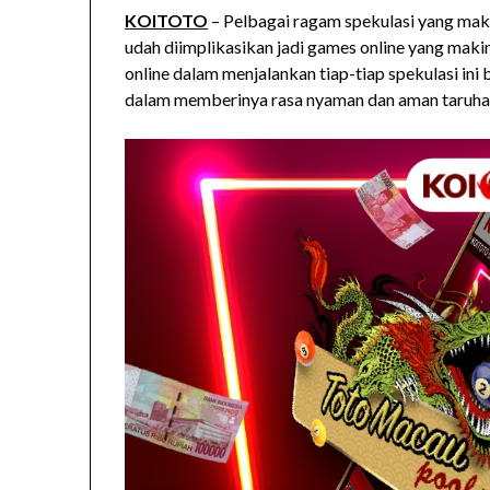
KOITOTO
– Pelbagai ragam spekulasi yang mak
udah diimplikasikan jadi games online yang mak
online dalam menjalankan tiap-tiap spekulasi ini
dalam memberinya rasa nyaman dan aman taruhan