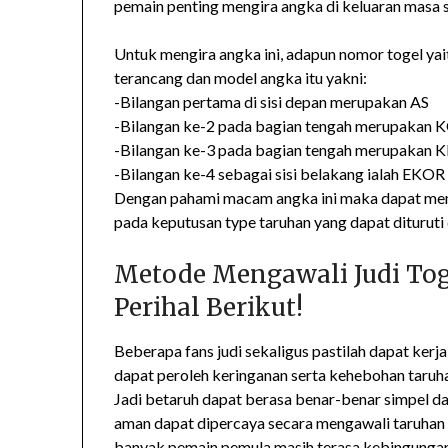
pemain penting mengira angka di keluaran masa s
Untuk mengira angka ini, adapun nomor togel y
terancang dan model angka itu yakni:
-Bilangan pertama di sisi depan merupakan AS
-Bilangan ke-2 pada bagian tengah merupakan 
-Bilangan ke-3 pada bagian tengah merupakan
-Bilangan ke-4 sebagai sisi belakang ialah EKOR
Dengan pahami macam angka ini maka dapat me
pada keputusan type taruhan yang dapat dituruti 
Metode Mengawali Judi Tog
Perihal Berikut!
Beberapa fans judi sekaligus pastilah dapat kerja
dapat peroleh keringanan serta kehebohan taruh
Jadi betaruh dapat berasa benar-benar simpel d
aman dapat dipercaya secara mengawali taruhan i
banyak pemain pemula masih terasa kebingungan un