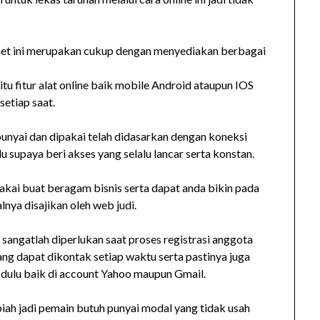
ernet ini merupakan cukup dengan menyediakan berbagai
itu fitur alat online baik mobile Android ataupun IOS
setiap saat.
ipunyai dan dipakai telah didasarkan dengan koneksi
lu supaya beri akses yang selalu lancar serta konstan.
pakai buat beragam bisnis serta dapat anda bikin pada
ya disajikan oleh web judi.
sangatlah diperlukan saat proses registrasi anggota
ang dapat dikontak setiap waktu serta pastinya juga
n dulu baik di account Yahoo maupun Gmail.
upiah jadi pemain butuh punyai modal yang tidak usah