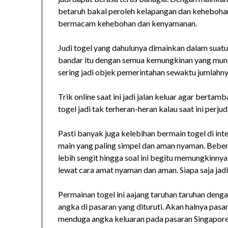
betaruh bakal peroleh kelapangan dan kehebohan
bermacam kehebohan dan kenyamanan.
Judi togel yang dahulunya dimainkan dalam suat
bandar itu dengan semua kemungkinan yang mungki
sering jadi objek pemerintahan sewaktu jumlahny
Trik online saat ini jadi jalan keluar agar bert
togel jadi tak terheran-heran kalau saat ini perj
Pasti banyak juga kelebihan bermain togel di int
main yang paling simpel dan aman nyaman. Beber
lebih sengit hingga soal ini begitu memungkinny
lewat cara amat nyaman dan aman. Siapa saja jad
Permainan togel ini aajang taruhan taruhan deng
angka di pasaran yang dituruti. Akan halnya pas
menduga angka keluaran pada pasaran Singapore 