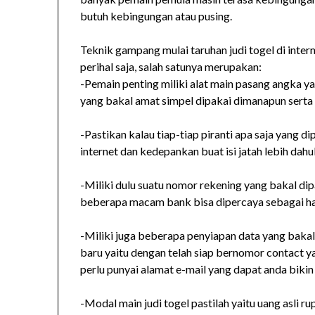
butuh kebingungan atau pusing.
Teknik gampang mulai taruhan judi togel di int
perihal saja, salah satunya merupakan:
-Pemain penting miliki alat main pasang angka ya
yang bakal amat simpel dipakai dimanapun serta 
-Pastikan kalau tiap-tiap piranti apa saja yang d
internet dan kedepankan buat isi jatah lebih dahu
-Miliki dulu suatu nomor rekening yang bakal di
beberapa macam bank bisa dipercaya sebagai haln
-Miliki juga beberapa penyiapan data yang bakal 
baru yaitu dengan telah siap bernomor contact y
perlu punyai alamat e-mail yang dapat anda biki
-Modal main judi togel pastilah yaitu uang asli r