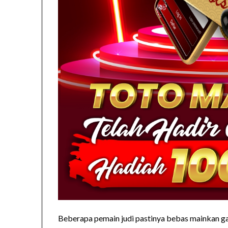
Beberapa pemain judi pastinya bebas mainkan g