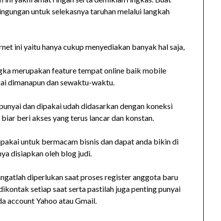
ngungan untuk selekasnya taruhan melalui langkah
rnet ini yaitu hanya cukup menyediakan banyak hal saja,
gka merupakan feature tempat online baik mobile
kai dimanapun dan sewaktu-waktu.
dipunyai dan dipakai udah didasarkan dengan koneksi
 biar beri akses yang terus lancar dan konstan.
ipakai untuk bermacam bisnis dan dapat anda bikin di
a disiapkan oleh blog judi.
angatlah diperlukan saat proses register anggota baru
kontak setiap saat serta pastilah juga penting punyai
ada account Yahoo atau Gmail.