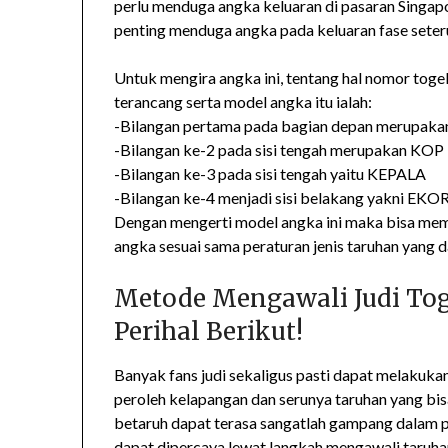
perlu menduga angka keluaran di pasaran Singapor
penting menduga angka pada keluaran fase seter
Untuk mengira angka ini, tentang hal nomor tog
terancang serta model angka itu ialah:
-Bilangan pertama pada bagian depan merupaka
-Bilangan ke-2 pada sisi tengah merupakan KOP
-Bilangan ke-3 pada sisi tengah yaitu KEPALA
-Bilangan ke-4 menjadi sisi belakang yakni EKO
Dengan mengerti model angka ini maka bisa mem
angka sesuai sama peraturan jenis taruhan yang d
Metode Mengawali Judi Tog
Perihal Berikut!
Banyak fans judi sekaligus pasti dapat melakukan
peroleh kelapangan dan serunya taruhan yang bis
betaruh dapat terasa sangatlah gampang dalam p
dapat dipercaya lewat langkah mengawali taruhan 