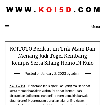
Menu
KOITOTO Berikut ini Trik Main Dan
Menang Judi Togel Kembang
Kempis Serta Silang Homo DI Kulo
Posted on
January 2, 2023
by
admin
KOITOTO
– Beberapa jenis spekulasi yang makin hebat
serta membahagiakan waktu ini benar-benar udah
diterapkan jadi permainan online yang semakin banyak
digandrungi. Keunggulan gunakan lajur online dalam