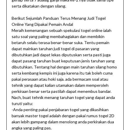
serta dikatakan dengan silang.
Berikut Sejumlah Panduan Terus Menang Judi Togel
Online Yang Dipakai Pemain Andal
Meraih kemenangan sebuah spekulasi togel online ialah
satu soal yang paling membahagiakan dan membikin
betaruh selalu terasa benar-benar suka. Tentu pemain
dapat mainkan taruhan judi togel di pasaran yang
dibutuhkan jadi dapat lekas diputuskan serta pasti juga
dapat pasang taruhan buat keputusan jenis taruhan yang
dibutuhkan. Tentang hal dengan main taruhan silang homo
serta kembang kempis ini juga karena itu tak boleh cuma
pakai perasaan atau hoki saja. ada bermacam soal atau
tehnik yang dapat kalian utamakan dalam memperoleh
perkiraan benar serta pastilah dapat menembus bandar.
Nach, buat tehnik menang taruhan togel yang dapat anda
turuti yaitu:
-Anda penting pakai penjabaran togel yang dikasihkan
banyak master togel adalah dengan pakai rumus togel 2D
akan lebih gampang dalam menolong anda perkirakan dua
angka yang paling pas.