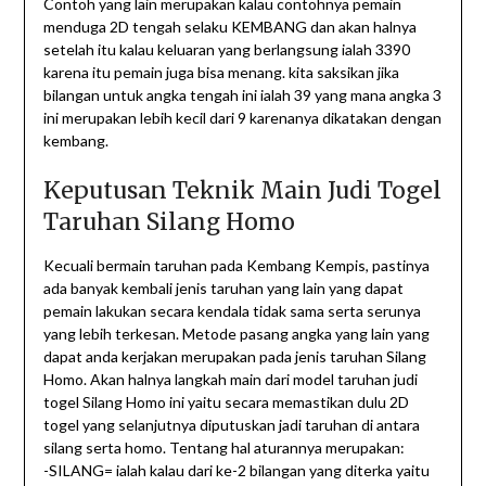
Contoh yang lain merupakan kalau contohnya pemain
menduga 2D tengah selaku KEMBANG dan akan halnya
setelah itu kalau keluaran yang berlangsung ialah 3390
karena itu pemain juga bisa menang. kita saksikan jika
bilangan untuk angka tengah ini ialah 39 yang mana angka 3
ini merupakan lebih kecil dari 9 karenanya dikatakan dengan
kembang.
Keputusan Teknik Main Judi Togel
Taruhan Silang Homo
Kecuali bermain taruhan pada Kembang Kempis, pastinya
ada banyak kembali jenis taruhan yang lain yang dapat
pemain lakukan secara kendala tidak sama serta serunya
yang lebih terkesan. Metode pasang angka yang lain yang
dapat anda kerjakan merupakan pada jenis taruhan Silang
Homo. Akan halnya langkah main dari model taruhan judi
togel Silang Homo ini yaitu secara memastikan dulu 2D
togel yang selanjutnya diputuskan jadi taruhan di antara
silang serta homo. Tentang hal aturannya merupakan:
-SILANG= ialah kalau dari ke-2 bilangan yang diterka yaitu