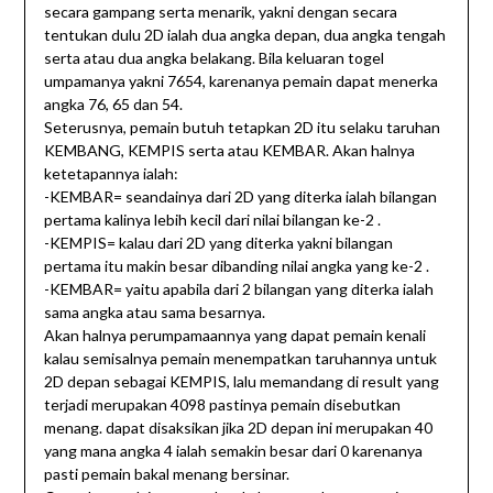
secara gampang serta menarik, yakni dengan secara
tentukan dulu 2D ialah dua angka depan, dua angka tengah
serta atau dua angka belakang. Bila keluaran togel
umpamanya yakni 7654, karenanya pemain dapat menerka
angka 76, 65 dan 54.
Seterusnya, pemain butuh tetapkan 2D itu selaku taruhan
KEMBANG, KEMPIS serta atau KEMBAR. Akan halnya
ketetapannya ialah:
-KEMBAR= seandainya dari 2D yang diterka ialah bilangan
pertama kalinya lebih kecil dari nilai bilangan ke-2 .
-KEMPIS= kalau dari 2D yang diterka yakni bilangan
pertama itu makin besar dibanding nilai angka yang ke-2 .
-KEMBAR= yaitu apabila dari 2 bilangan yang diterka ialah
sama angka atau sama besarnya.
Akan halnya perumpamaannya yang dapat pemain kenali
kalau semisalnya pemain menempatkan taruhannya untuk
2D depan sebagai KEMPIS, lalu memandang di result yang
terjadi merupakan 4098 pastinya pemain disebutkan
menang. dapat disaksikan jika 2D depan ini merupakan 40
yang mana angka 4 ialah semakin besar dari 0 karenanya
pasti pemain bakal menang bersinar.