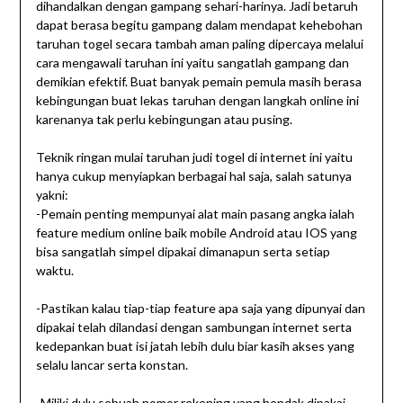
dihandalkan dengan gampang sehari-harinya. Jadi betaruh
dapat berasa begitu gampang dalam mendapat kehebohan
taruhan togel secara tambah aman paling dipercaya melalui
cara mengawali taruhan ini yaitu sangatlah gampang dan
demikian efektif. Buat banyak pemain pemula masih berasa
kebingungan buat lekas taruhan dengan langkah online ini
karenanya tak perlu kebingungan atau pusing.
Teknik ringan mulai taruhan judi togel di internet ini yaitu
hanya cukup menyiapkan berbagai hal saja, salah satunya
yakni:
-Pemain penting mempunyai alat main pasang angka ialah
feature medium online baik mobile Android atau IOS yang
bisa sangatlah simpel dipakai dimanapun serta setiap
waktu.
-Pastikan kalau tiap-tiap feature apa saja yang dipunyai dan
dipakai telah dilandasi dengan sambungan internet serta
kedepankan buat isi jatah lebih dulu biar kasih akses yang
selalu lancar serta konstan.
-Miliki dulu sebuah nomor rekening yang hendak dipakai