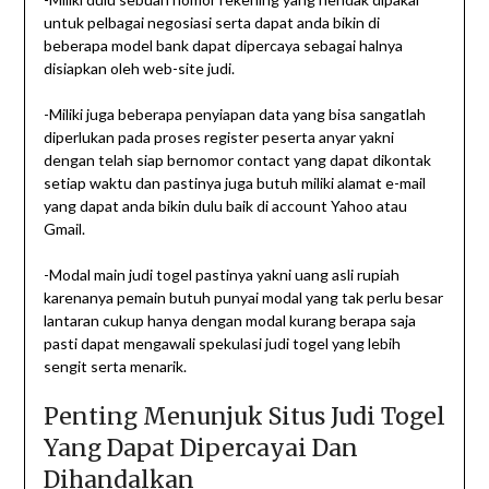
untuk pelbagai negosiasi serta dapat anda bikin di
beberapa model bank dapat dipercaya sebagai halnya
disiapkan oleh web-site judi.
-Miliki juga beberapa penyiapan data yang bisa sangatlah
diperlukan pada proses register peserta anyar yakni
dengan telah siap bernomor contact yang dapat dikontak
setiap waktu dan pastinya juga butuh miliki alamat e-mail
yang dapat anda bikin dulu baik di account Yahoo atau
Gmail.
-Modal main judi togel pastinya yakni uang asli rupiah
karenanya pemain butuh punyai modal yang tak perlu besar
lantaran cukup hanya dengan modal kurang berapa saja
pasti dapat mengawali spekulasi judi togel yang lebih
sengit serta menarik.
Penting Menunjuk Situs Judi Togel
Yang Dapat Dipercayai Dan
Dihandalkan