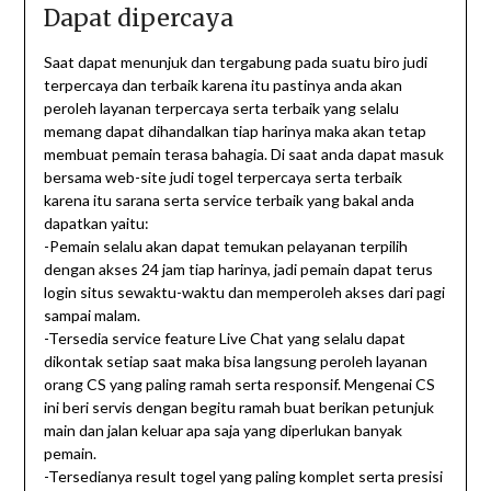
Dapat dipercaya
Saat dapat menunjuk dan tergabung pada suatu biro judi
terpercaya dan terbaik karena itu pastinya anda akan
peroleh layanan terpercaya serta terbaik yang selalu
memang dapat dihandalkan tiap harinya maka akan tetap
membuat pemain terasa bahagia. Di saat anda dapat masuk
bersama web-site judi togel terpercaya serta terbaik
karena itu sarana serta service terbaik yang bakal anda
dapatkan yaitu:
-Pemain selalu akan dapat temukan pelayanan terpilih
dengan akses 24 jam tiap harinya, jadi pemain dapat terus
login situs sewaktu-waktu dan memperoleh akses dari pagi
sampai malam.
-Tersedia service feature Live Chat yang selalu dapat
dikontak setiap saat maka bisa langsung peroleh layanan
orang CS yang paling ramah serta responsif. Mengenai CS
ini beri servis dengan begitu ramah buat berikan petunjuk
main dan jalan keluar apa saja yang diperlukan banyak
pemain.
-Tersedianya result togel yang paling komplet serta presisi