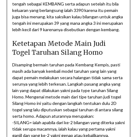
tengah sebagai KEMBANG serta adapun setelah itu bila
keluaran yang berlangsung ialah 3390 karena itu pemain
juga bisa menang. kita saksikan kalau bilangan untuk angka
tengah ini merupakan 39 yang mana angka 3 ini merupakan
lebih kecil dari 9 karenanya disebutkan dengan kembang.
Ketetapan Metode Main Judi
Togel Taruhan Silang Homo
Disamping bermain taruhan pada Kembang Kempis, pasti
masih ada banyak kembali model taruhan yang lain yang
dapat pemain melakukan secara halangan tidak sama serta
serunya yang lebih terkesan. Langkah pasang angka yang
lain yang dapat dilakukan yakni pada type taruhan Silang
Homo. Mengenai metode main dari tipe taruhan judi togel
Silang Homo ini yaitu dengan langkah tentukan dulu 2D
togel yang lalu diputuskan sebagai taruhan di antara silang
serta homo. Adapun aturannya merupakan:
-SILANG= ialah apabila dari ke-2 bilangan yang diterka yakni
tidak serupa macamnya, ialah kalau yang pertama yakni
ganjil dan yang ke-2 yakni genap atau kebalikannya.