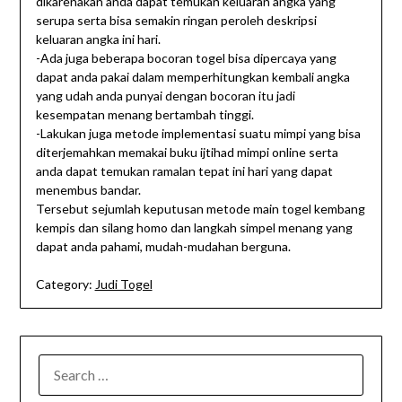
dikarenakan anda dapat temukan keluaran angka yang
serupa serta bisa semakin ringan peroleh deskripsi
keluaran angka ini hari.
-Ada juga beberapa bocoran togel bisa dipercaya yang
dapat anda pakai dalam memperhitungkan kembali angka
yang udah anda punyai dengan bocoran itu jadi
kesempatan menang bertambah tinggi.
-Lakukan juga metode implementasi suatu mimpi yang bisa
diterjemahkan memakai buku ijtihad mimpi online serta
anda dapat temukan ramalan tepat ini hari yang dapat
menembus bandar.
Tersebut sejumlah keputusan metode main togel kembang
kempis dan silang homo dan langkah simpel menang yang
dapat anda pahami, mudah-mudahan berguna.
Category:
Judi Togel
SEARCH
FOR: