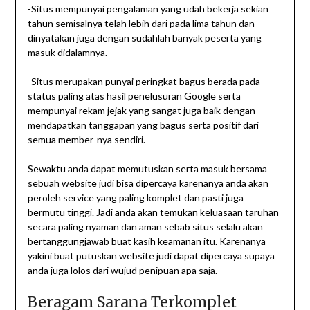
-Situs mempunyai pengalaman yang udah bekerja sekian
tahun semisalnya telah lebih dari pada lima tahun dan
dinyatakan juga dengan sudahlah banyak peserta yang
masuk didalamnya.
-Situs merupakan punyai peringkat bagus berada pada
status paling atas hasil penelusuran Google serta
mempunyai rekam jejak yang sangat juga baik dengan
mendapatkan tanggapan yang bagus serta positif dari
semua member-nya sendiri.
Sewaktu anda dapat memutuskan serta masuk bersama
sebuah website judi bisa dipercaya karenanya anda akan
peroleh service yang paling komplet dan pasti juga
bermutu tinggi. Jadi anda akan temukan keluasaan taruhan
secara paling nyaman dan aman sebab situs selalu akan
bertanggungjawab buat kasih keamanan itu. Karenanya
yakini buat putuskan website judi dapat dipercaya supaya
anda juga lolos dari wujud penipuan apa saja.
Beragam Sarana Terkomplet