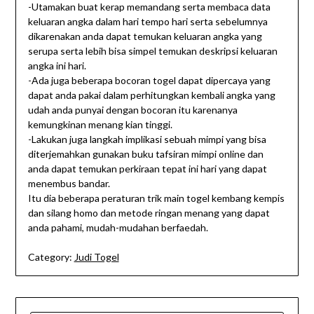
-Utamakan buat kerap memandang serta membaca data
keluaran angka dalam hari tempo hari serta sebelumnya
dikarenakan anda dapat temukan keluaran angka yang
serupa serta lebih bisa simpel temukan deskripsi keluaran
angka ini hari.
-Ada juga beberapa bocoran togel dapat dipercaya yang
dapat anda pakai dalam perhitungkan kembali angka yang
udah anda punyai dengan bocoran itu karenanya
kemungkinan menang kian tinggi.
-Lakukan juga langkah implikasi sebuah mimpi yang bisa
diterjemahkan gunakan buku tafsiran mimpi online dan
anda dapat temukan perkiraan tepat ini hari yang dapat
menembus bandar.
Itu dia beberapa peraturan trik main togel kembang kempis
dan silang homo dan metode ringan menang yang dapat
anda pahami, mudah-mudahan berfaedah.
Category:
Judi Togel