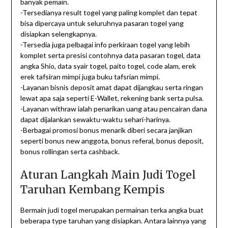
banyak pemain.
-Tersedianya result togel yang paling komplet dan tepat
bisa dipercaya untuk seluruhnya pasaran togel yang
disiapkan selengkapnya.
-Tersedia juga pelbagai info perkiraan togel yang lebih
komplet serta presisi contohnya data pasaran togel, data
angka Shio, data syair togel, paito togel, code alam, erek
erek tafsiran mimpi juga buku tafsrian mimpi.
-Layanan bisnis deposit amat dapat dijangkau serta ringan
lewat apa saja seperti E-Wallet, rekening bank serta pulsa.
-Layanan withraw ialah penarikan uang atau pencairan dana
dapat dijalankan sewaktu-waktu sehari-harinya.
-Berbagai promosi bonus menarik diberi secara janjikan
seperti bonus new anggota, bonus referal, bonus deposit,
bonus rollingan serta cashback.
Aturan Langkah Main Judi Togel
Taruhan Kembang Kempis
Bermain judi togel merupakan permainan terka angka buat
beberapa type taruhan yang disiapkan. Antara lainnya yang