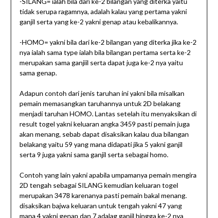
-SILANG= ialah bila dari ke-2 bilangan yang diterka yaitu
tidak serupa ragamnya, adalah kalau yang pertama yakni
ganjil serta yang ke-2 yakni genap atau kebalikannya.
-HOMO= yakni bila dari ke-2 bilangan yang diterka jika ke-2
nya ialah sama type ialah bila bilangan pertama serta ke-2
merupakan sama ganjiil serta dapat juga ke-2 nya yaitu
sama genap.
Adapun contoh dari jenis taruhan ini yakni bila misalkan
pemain memasangkan taruhannya untuk 2D belakang
menjadi taruhan HOMO. Lantas setelah itu menyaksikan di
result togel yakni keluaran angka 3459 pasti pemain juga
akan menang, sebab dapat disaksikan kalau dua bilangan
belakang yaitu 59 yang mana didapati jika 5 yakni ganjil
serta 9 juga yakni sama ganjil serta sebagai homo.
Contoh yang lain yakni apabila umpamanya pemain mengira
2D tengah sebagai SILANG kemudian keluaran togel
merupakan 3478 karenanya pasti pemain bakal menang.
disaksikan bajwa keluaran untuk tengah yakni 47 yang
mana 4 yakni genap dan 7 adalag ganjil hingga ke-2 nya