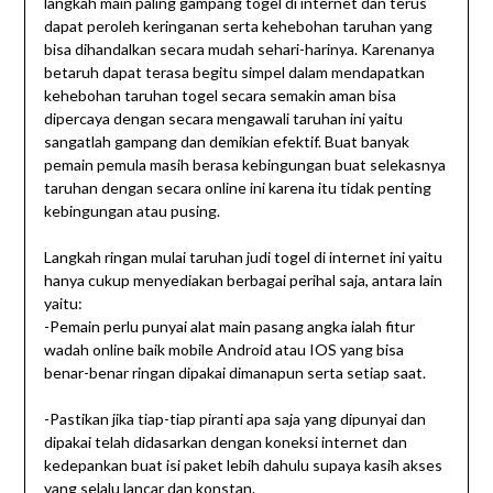
langkah main paling gampang togel di internet dan terus
dapat peroleh keringanan serta kehebohan taruhan yang
bisa dihandalkan secara mudah sehari-harinya. Karenanya
betaruh dapat terasa begitu simpel dalam mendapatkan
kehebohan taruhan togel secara semakin aman bisa
dipercaya dengan secara mengawali taruhan ini yaitu
sangatlah gampang dan demikian efektif. Buat banyak
pemain pemula masih berasa kebingungan buat selekasnya
taruhan dengan secara online ini karena itu tidak penting
kebingungan atau pusing.
Langkah ringan mulai taruhan judi togel di internet ini yaitu
hanya cukup menyediakan berbagai perihal saja, antara lain
yaitu:
-Pemain perlu punyai alat main pasang angka ialah fitur
wadah online baik mobile Android atau IOS yang bisa
benar-benar ringan dipakai dimanapun serta setiap saat.
-Pastikan jika tiap-tiap piranti apa saja yang dipunyai dan
dipakai telah didasarkan dengan koneksi internet dan
kedepankan buat isi paket lebih dahulu supaya kasih akses
yang selalu lancar dan konstan.