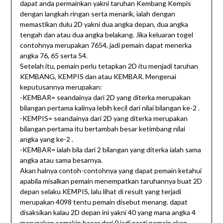
dapat anda permainkan yakni taruhan Kembang Kempis
dengan langkah ringan serta menarik, ialah dengan
memastikan dulu 2D yakni dua angka depan, dua angka
tengah dan atau dua angka belakang. Jika keluaran togel
contohnya merupakan 7654, jadi pemain dapat menerka
angka 76, 65 serta 54.
Setelah itu, pemain perlu tetapkan 2D itu menjadi taruhan
KEMBANG, KEMPIS dan atau KEMBAR. Mengenai
keputusannya merupakan:
-KEMBAR= seandainya dari 2D yang diterka merupakan
bilangan pertama kalinya lebih kecil dari nilai bilangan ke-2 .
-KEMPIS= seandainya dari 2D yang diterka merupakan
bilangan pertama itu bertambah besar ketimbang nilai
angka yang ke-2 .
-KEMBAR= ialah bila dari 2 bilangan yang diterka ialah sama
angka atau sama besarnya.
Akan halnya contoh-contohnya yang dapat pemain ketahui
apabila misalkan pemain menempatkan taruhannya buat 2D
depan selaku KEMPIS, lalu lihat di result yang terjadi
merupakan 4098 tentu pemain disebut menang. dapat
disaksikan kalau 2D depan ini yakni 40 yang mana angka 4
merupakan semakin besar dari 0 jadi pasti pemain akan