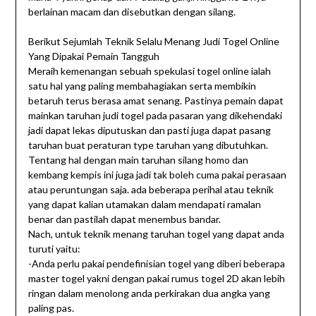
berlainan macam dan disebutkan dengan silang.
Berikut Sejumlah Teknik Selalu Menang Judi Togel Online
Yang Dipakai Pemain Tangguh
Meraih kemenangan sebuah spekulasi togel online ialah
satu hal yang paling membahagiakan serta membikin
betaruh terus berasa amat senang. Pastinya pemain dapat
mainkan taruhan judi togel pada pasaran yang dikehendaki
jadi dapat lekas diputuskan dan pasti juga dapat pasang
taruhan buat peraturan type taruhan yang dibutuhkan.
Tentang hal dengan main taruhan silang homo dan
kembang kempis ini juga jadi tak boleh cuma pakai perasaan
atau peruntungan saja. ada beberapa perihal atau teknik
yang dapat kalian utamakan dalam mendapati ramalan
benar dan pastilah dapat menembus bandar.
Nach, untuk teknik menang taruhan togel yang dapat anda
turuti yaitu:
-Anda perlu pakai pendefinisian togel yang diberi beberapa
master togel yakni dengan pakai rumus togel 2D akan lebih
ringan dalam menolong anda perkirakan dua angka yang
paling pas.