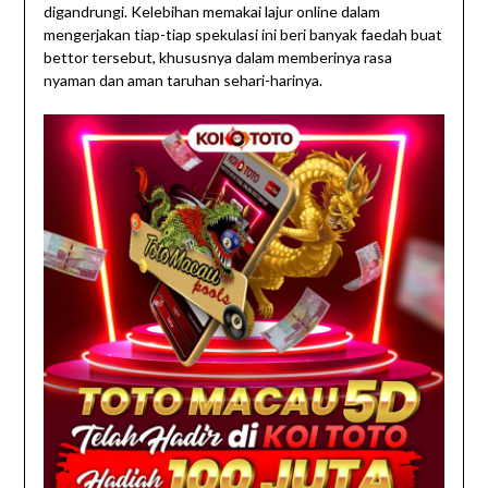
digandrungi. Kelebihan memakai lajur online dalam
mengerjakan tiap-tiap spekulasi ini beri banyak faedah buat
bettor tersebut, khususnya dalam memberinya rasa
nyaman dan aman taruhan sehari-harinya.