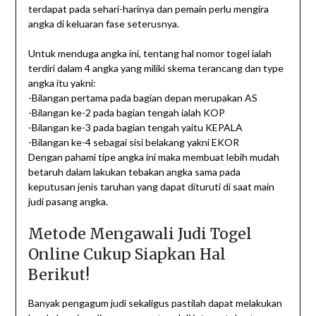
terdapat pada sehari-harinya dan pemain perlu mengira
angka di keluaran fase seterusnya.
Untuk menduga angka ini, tentang hal nomor togel ialah
terdiri dalam 4 angka yang miliki skema terancang dan type
angka itu yakni:
-Bilangan pertama pada bagian depan merupakan AS
-Bilangan ke-2 pada bagian tengah ialah KOP
-Bilangan ke-3 pada bagian tengah yaitu KEPALA
-Bilangan ke-4 sebagai sisi belakang yakni EKOR
Dengan pahami tipe angka ini maka membuat lebih mudah
betaruh dalam lakukan tebakan angka sama pada
keputusan jenis taruhan yang dapat dituruti di saat main
judi pasang angka.
Metode Mengawali Judi Togel
Online Cukup Siapkan Hal
Berikut!
Banyak pengagum judi sekaligus pastilah dapat melakukan