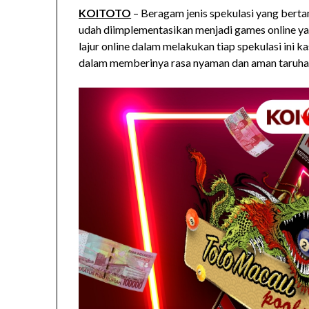
KOITOTO
– Beragam jenis spekulasi yang bert
udah diimplementasikan menjadi games online ya
lajur online dalam melakukan tiap spekulasi ini 
dalam memberinya rasa nyaman dan aman taruhan