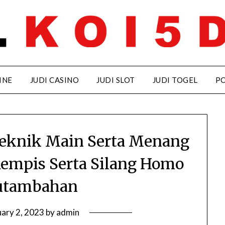
INE
JUDI CASINO
JUDI SLOT
JUDI TOGEL
PO
Teknik Main Serta Menang
empis Serta Silang Homo
utambahan
uary 2, 2023
by
admin