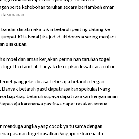
ngan serta kehebohan taruhan secara bertambah aman
n keamanan.
 bandar darat maka bikin betaruh penting datang ke
umpai. Kita kenal jika judi di iNdonesia sering menjadi
ah dilakukan.
mbah simpel dan aman kerjakan permainan taruhan togel
an togel bertambah banyak dikerjakan lewat cara online.
nternet yang jelas dirasa beberapa betaruh dengan
 Banyak betaruh pasti dapat rasakan spekulasi yang
nya tiap-tiap betaruh supaya dapat rasakan kenyamanan
Siapa saja karenanya pastinya dapat rasakan semua
gan menduga angka yang cocok yaitu sama dengan
enai pasaran togel misalkan Singapore karena itu