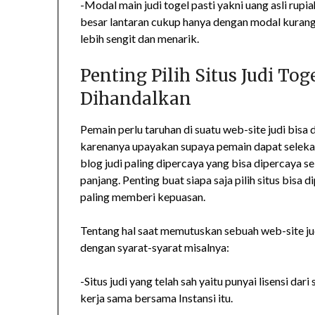
-Modal main judi togel pasti yakni uang asli rup
besar lantaran cukup hanya dengan modal kurang b
lebih sengit dan menarik.
Penting Pilih Situs Judi To
Dihandalkan
Pemain perlu taruhan di suatu web-site judi bisa
karenanya upayakan supaya pemain dapat selekas
blog judi paling dipercaya yang bisa dipercaya 
panjang. Penting buat siapa saja pilih situs bisa 
paling memberi kepuasan.
Tentang hal saat memutuskan sebuah web-site jud
dengan syarat-syarat misalnya:
-Situs judi yang telah sah yaitu punyai lisensi dar
kerja sama bersama Instansi itu.