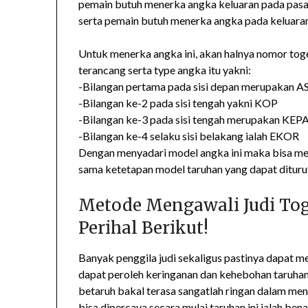
pemain butuh menerka angka keluaran pada pasara
serta pemain butuh menerka angka pada keluaran
Untuk menerka angka ini, akan halnya nomor togel
terancang serta type angka itu yakni:
-Bilangan pertama pada sisi depan merupakan A
-Bilangan ke-2 pada sisi tengah yakni KOP
-Bilangan ke-3 pada sisi tengah merupakan KEP
-Bilangan ke-4 selaku sisi belakang ialah EKOR
Dengan menyadari model angka ini maka bisa me
sama ketetapan model taruhan yang dapat dituruti
Metode Mengawali Judi Tog
Perihal Berikut!
Banyak penggila judi sekaligus pastinya dapat me
dapat peroleh keringanan dan kehebohan taruhan 
betaruh bakal terasa sangatlah ringan dalam me
bisa dipercaya secara mulai taruhan ini ialah be