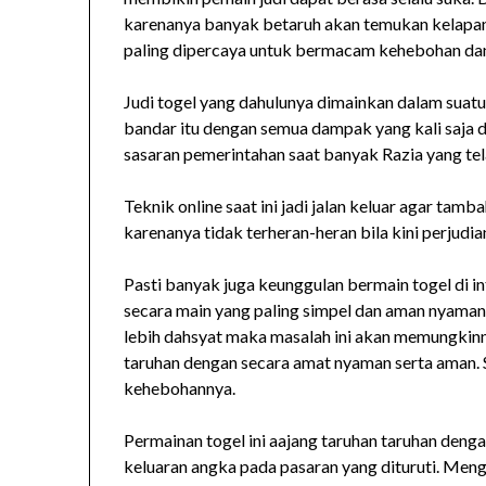
karenanya banyak betaruh akan temukan kelapa
paling dipercaya untuk bermacam kehebohan da
Judi togel yang dahulunya dimainkan dalam suatu
bandar itu dengan semua dampak yang kali saja dij
sasaran pemerintahan saat banyak Razia yang tel
Teknik online saat ini jadi jalan keluar agar ta
karenanya tidak terheran-heran bila kini perjudi
Pasti banyak juga keunggulan bermain togel di i
secara main yang paling simpel dan aman nyaman.
lebih dahsyat maka masalah ini akan memungkin
taruhan dengan secara amat nyaman serta aman. 
kehebohannya.
Permainan togel ini aajang taruhan taruhan den
keluaran angka pada pasaran yang dituruti. Meng