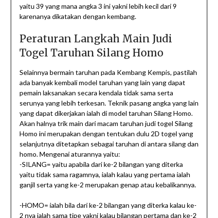
yaitu 39 yang mana angka 3 ini yakni lebih kecil dari 9
karenanya dikatakan dengan kembang.
Peraturan Langkah Main Judi
Togel Taruhan Silang Homo
Selainnya bermain taruhan pada Kembang Kempis, pastilah
ada banyak kembali model taruhan yang lain yang dapat
pemain laksanakan secara kendala tidak sama serta
serunya yang lebih terkesan. Teknik pasang angka yang lain
yang dapat dikerjakan ialah di model taruhan Silang Homo.
Akan halnya trik main dari macam taruhan judi togel Silang
Homo ini merupakan dengan tentukan dulu 2D togel yang
selanjutnya ditetapkan sebagai taruhan di antara silang dan
homo. Mengenai aturannya yaitu:
-SILANG= yaitu apabila dari ke-2 bilangan yang diterka
yaitu tidak sama ragamnya, ialah kalau yang pertama ialah
ganjil serta yang ke-2 merupakan genap atau kebalikannya.
-HOMO= ialah bila dari ke-2 bilangan yang diterka kalau ke-
2 nya ialah sama tipe yakni kalau bilangan pertama dan ke-2