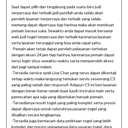
Saat dapat pilih dan tergabung pada suatu biro judi
terpercaya dan terbaik jadi pastilah anda selalu akan
peroleh layanan terpercaya dan terbaik yang selalu
memang dapat dipercaya tiap harinya maka akan membuat
pemain berasa suka. Sewaktu anda dapat masuk bersama
web judi togel terpercaya dan terbaik karenanya layanan
serta layanan terunggul yang bisa anda capai yaitu:
-Pemain akan tetap dapat peroleh pelayanan terhebat
dengan akses 24 jam tiap harinya, karenanya pemain dapat
terus login situs sewaktu-waktu serta memperoleh akses
dari pagi sampai malam.
-Tersedia service spek Live Chat yang terus dapat dikontak
setiap waktu maka langsung temukan servis seseorang CS
yang paling ramah dan responsif. Adapun CS ini beri layanan
dengan benar-benar ramah buat kasih instruksi main serta
pemecahan apa saja yang diperlukan banyak pemain.
-Tersedianya result togel yang paling komplet serta presisi
dapat dipercaya untuk seluruhnya pasaran togel yang
disajikan secara lengkapnya.
-Tersedia juga bermacam data perkiraan togel yang lebih
komplet dan presisi umpamanya data pasaran togel, data