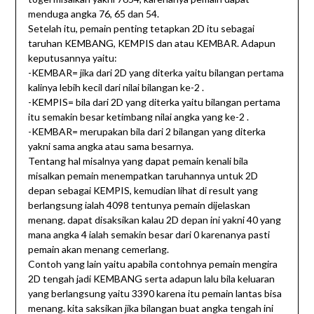
menduga angka 76, 65 dan 54.
Setelah itu, pemain penting tetapkan 2D itu sebagai
taruhan KEMBANG, KEMPIS dan atau KEMBAR. Adapun
keputusannya yaitu:
-KEMBAR= jika dari 2D yang diterka yaitu bilangan pertama
kalinya lebih kecil dari nilai bilangan ke-2 .
-KEMPIS= bila dari 2D yang diterka yaitu bilangan pertama
itu semakin besar ketimbang nilai angka yang ke-2 .
-KEMBAR= merupakan bila dari 2 bilangan yang diterka
yakni sama angka atau sama besarnya.
Tentang hal misalnya yang dapat pemain kenali bila
misalkan pemain menempatkan taruhannya untuk 2D
depan sebagai KEMPIS, kemudian lihat di result yang
berlangsung ialah 4098 tentunya pemain dijelaskan
menang. dapat disaksikan kalau 2D depan ini yakni 40 yang
mana angka 4 ialah semakin besar dari 0 karenanya pasti
pemain akan menang cemerlang.
Contoh yang lain yaitu apabila contohnya pemain mengira
2D tengah jadi KEMBANG serta adapun lalu bila keluaran
yang berlangsung yaitu 3390 karena itu pemain lantas bisa
menang. kita saksikan jika bilangan buat angka tengah ini