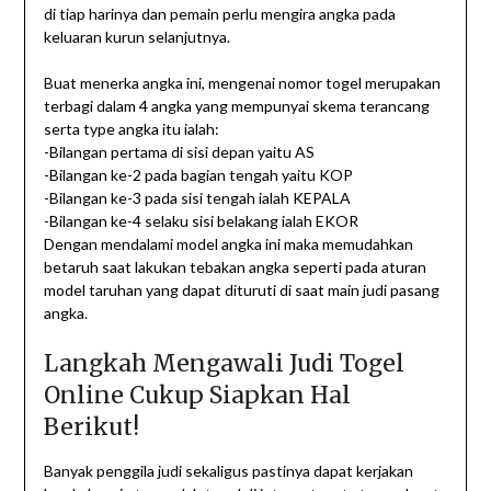
di tiap harinya dan pemain perlu mengira angka pada
keluaran kurun selanjutnya.
Buat menerka angka ini, mengenai nomor togel merupakan
terbagi dalam 4 angka yang mempunyai skema terancang
serta type angka itu ialah:
-Bilangan pertama di sisi depan yaitu AS
-Bilangan ke-2 pada bagian tengah yaitu KOP
-Bilangan ke-3 pada sisi tengah ialah KEPALA
-Bilangan ke-4 selaku sisi belakang ialah EKOR
Dengan mendalami model angka ini maka memudahkan
betaruh saat lakukan tebakan angka seperti pada aturan
model taruhan yang dapat dituruti di saat main judi pasang
angka.
Langkah Mengawali Judi Togel
Online Cukup Siapkan Hal
Berikut!
Banyak penggila judi sekaligus pastinya dapat kerjakan