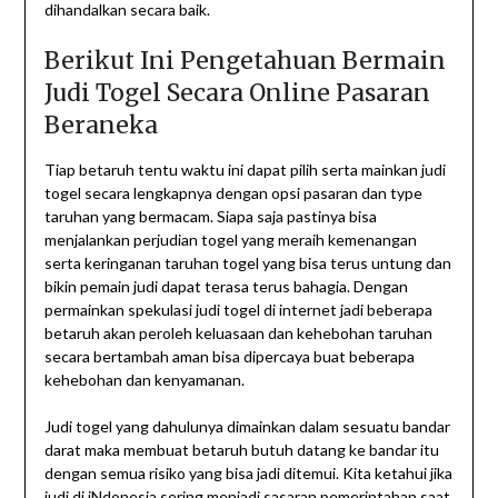
dihandalkan secara baik.
Berikut Ini Pengetahuan Bermain
Judi Togel Secara Online Pasaran
Beraneka
Tiap betaruh tentu waktu ini dapat pilih serta mainkan judi
togel secara lengkapnya dengan opsi pasaran dan type
taruhan yang bermacam. Siapa saja pastinya bisa
menjalankan perjudian togel yang meraih kemenangan
serta keringanan taruhan togel yang bisa terus untung dan
bikin pemain judi dapat terasa terus bahagia. Dengan
permainkan spekulasi judi togel di internet jadi beberapa
betaruh akan peroleh keluasaan dan kehebohan taruhan
secara bertambah aman bisa dipercaya buat beberapa
kehebohan dan kenyamanan.
Judi togel yang dahulunya dimainkan dalam sesuatu bandar
darat maka membuat betaruh butuh datang ke bandar itu
dengan semua risiko yang bisa jadi ditemui. Kita ketahui jika
judi di iNdonesia sering menjadi sasaran pemerintahan saat