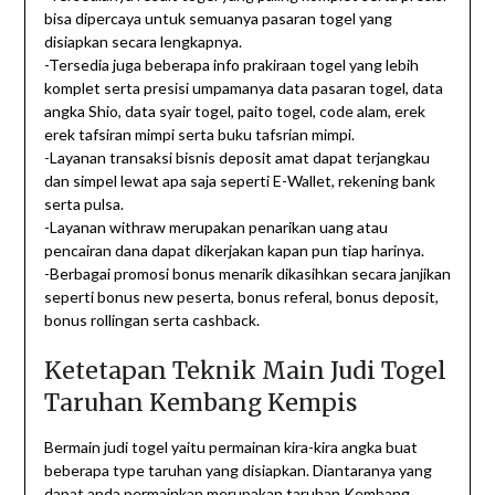
bisa dipercaya untuk semuanya pasaran togel yang
disiapkan secara lengkapnya.
-Tersedia juga beberapa info prakiraan togel yang lebih
komplet serta presisi umpamanya data pasaran togel, data
angka Shio, data syair togel, paito togel, code alam, erek
erek tafsiran mimpi serta buku tafsrian mimpi.
-Layanan transaksi bisnis deposit amat dapat terjangkau
dan simpel lewat apa saja seperti E-Wallet, rekening bank
serta pulsa.
-Layanan withraw merupakan penarikan uang atau
pencairan dana dapat dikerjakan kapan pun tiap harinya.
-Berbagai promosi bonus menarik dikasihkan secara janjikan
seperti bonus new peserta, bonus referal, bonus deposit,
bonus rollingan serta cashback.
Ketetapan Teknik Main Judi Togel
Taruhan Kembang Kempis
Bermain judi togel yaitu permainan kira-kira angka buat
beberapa type taruhan yang disiapkan. Diantaranya yang
dapat anda permainkan merupakan taruhan Kembang