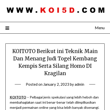
Menu
KOITOTO Berikut ini Teknik Main
Dan Menang Judi Togel Kembang
Kempis Serta Silang Homo DI
Kragilan
Posted on
January 2, 2023
by
admin
KOITOTO
– Pelbagai jenis spekulasi yang lebih heboh dan
membahagiakan saat ini benar-benar telah diimplikasikan
menjadi permainan online yang bisa lebih banyak disenangi.