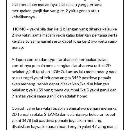
ialah berlainan macamnya, ialah kalau yang pertama
merupakan ganjil dan yang ke-2 yaitu genap atau
kebalikannya.
-HOMO= yakni bila dari ke-2 bilangan yang diterka kalau ke-
2 nya yakni sama macam yakni kalau bilangan pertama serta
ke-2 yaitu sama ganjiil serta dapat juga ke-2 nya yaitu sama
genap.
Adapun contoh dari type taruhan ini merupakan kalau
contohnya pemain memasangkan taruhannya untuk 2D
belakang jadi taruhan HOMO. Lantas lalu memandang pada
result togel yakni keluaran angka 3459 pastinya pemain
akan menang, sebab dapat disaksikan jika dua bilangan
belakang yaitu 59 yang mana dijumpai jika 5 yakni ganjil dan
9 lantas yakni sama ganjil dan adalah homo.
Contoh yang lain yakni apabila semisalnya pemain menerka
2D tengah selaku SILANG dan selanjutnya keluaran togel
yakni 3478 jadi pastinya pemain juga akan menang.
disaksikan bajwa keluaran buat tengah yakni 47 yang mana