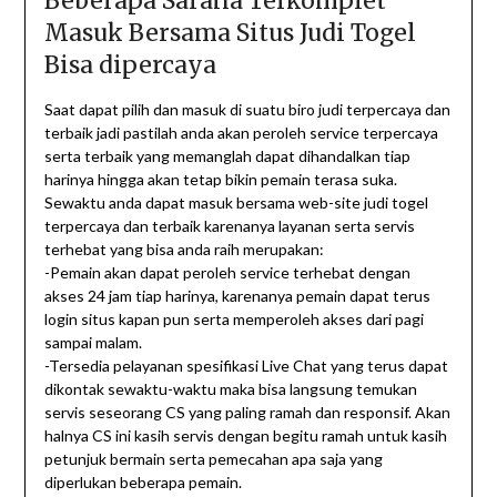
Beberapa Sarana Terkomplet
Masuk Bersama Situs Judi Togel
Bisa dipercaya
Saat dapat pilih dan masuk di suatu biro judi terpercaya dan
terbaik jadi pastilah anda akan peroleh service terpercaya
serta terbaik yang memanglah dapat dihandalkan tiap
harinya hingga akan tetap bikin pemain terasa suka.
Sewaktu anda dapat masuk bersama web-site judi togel
terpercaya dan terbaik karenanya layanan serta servis
terhebat yang bisa anda raih merupakan:
-Pemain akan dapat peroleh service terhebat dengan
akses 24 jam tiap harinya, karenanya pemain dapat terus
login situs kapan pun serta memperoleh akses dari pagi
sampai malam.
-Tersedia pelayanan spesifikasi Live Chat yang terus dapat
dikontak sewaktu-waktu maka bisa langsung temukan
servis seseorang CS yang paling ramah dan responsif. Akan
halnya CS ini kasih servis dengan begitu ramah untuk kasih
petunjuk bermain serta pemecahan apa saja yang
diperlukan beberapa pemain.