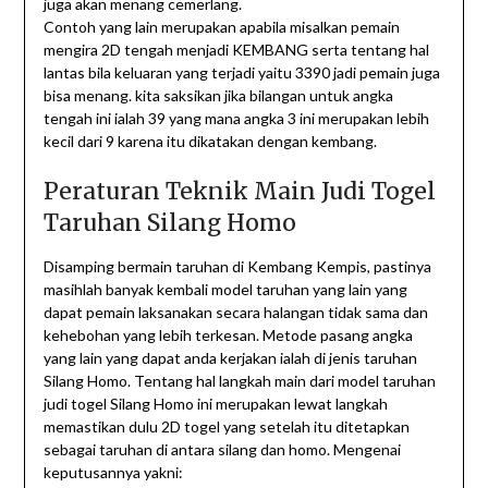
juga akan menang cemerlang.
Contoh yang lain merupakan apabila misalkan pemain
mengira 2D tengah menjadi KEMBANG serta tentang hal
lantas bila keluaran yang terjadi yaitu 3390 jadi pemain juga
bisa menang. kita saksikan jika bilangan untuk angka
tengah ini ialah 39 yang mana angka 3 ini merupakan lebih
kecil dari 9 karena itu dikatakan dengan kembang.
Peraturan Teknik Main Judi Togel
Taruhan Silang Homo
Disamping bermain taruhan di Kembang Kempis, pastinya
masihlah banyak kembali model taruhan yang lain yang
dapat pemain laksanakan secara halangan tidak sama dan
kehebohan yang lebih terkesan. Metode pasang angka
yang lain yang dapat anda kerjakan ialah di jenis taruhan
Silang Homo. Tentang hal langkah main dari model taruhan
judi togel Silang Homo ini merupakan lewat langkah
memastikan dulu 2D togel yang setelah itu ditetapkan
sebagai taruhan di antara silang dan homo. Mengenai
keputusannya yakni: