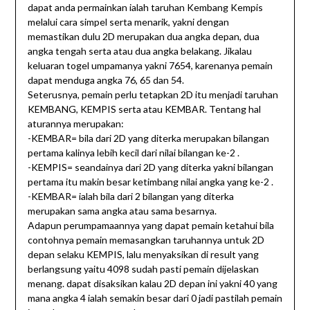
dapat anda permainkan ialah taruhan Kembang Kempis
melalui cara simpel serta menarik, yakni dengan
memastikan dulu 2D merupakan dua angka depan, dua
angka tengah serta atau dua angka belakang. Jikalau
keluaran togel umpamanya yakni 7654, karenanya pemain
dapat menduga angka 76, 65 dan 54.
Seterusnya, pemain perlu tetapkan 2D itu menjadi taruhan
KEMBANG, KEMPIS serta atau KEMBAR. Tentang hal
aturannya merupakan:
-KEMBAR= bila dari 2D yang diterka merupakan bilangan
pertama kalinya lebih kecil dari nilai bilangan ke-2 .
-KEMPIS= seandainya dari 2D yang diterka yakni bilangan
pertama itu makin besar ketimbang nilai angka yang ke-2 .
-KEMBAR= ialah bila dari 2 bilangan yang diterka
merupakan sama angka atau sama besarnya.
Adapun perumpamaannya yang dapat pemain ketahui bila
contohnya pemain memasangkan taruhannya untuk 2D
depan selaku KEMPIS, lalu menyaksikan di result yang
berlangsung yaitu 4098 sudah pasti pemain dijelaskan
menang. dapat disaksikan kalau 2D depan ini yakni 40 yang
mana angka 4 ialah semakin besar dari 0 jadi pastilah pemain