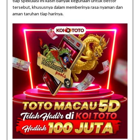
tiap spekulasi ini kasih banyak kegunaan untuk bettor
tersebut, khususnya dalam memberinya rasa nyaman dan
aman taruhan tiap harinya.