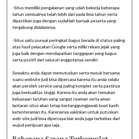
-Situs memiliki pengalaman yang udah bekerja beberapa
tahun semisalnya telah lebih dari pada lima tahun serta
dipastikan juga dengan sudahlah banyak peserta yang
tergabung didalamnya.
-Situs yaitu punyai peringkat bagus berada di status paling
atas hasil pelacakan Google serta miliki rekam jejak yang
juga baik dengan mendapatkan tanggapan yang bagus
serta positif dari seluruh anggotanya sendiri.
Sewaktu anda dapat memutuskan serta masuk bersama
suatu website judi bisa dipercaya karena itu anda selalu
akan peroleh service yang paling komplet serta pastinya
juga berkualitas tinggi. Karena itu anda akan temukan
keluasaan taruhan yang sangat nyaman serta aman
lantaran situs akan tetap bertanggungjawab buat kasih
ketenteraman itu. Karenanya yakinkan untuk putuskan
web-site judi bisa dipercaya biar anda juga terbebas dari
wujud penipuan apa saja.