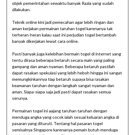
objek pemerintahan sewaktu banyak Razia yang sudah
dilakukan.
Teknik online kini jadi pemecahan agar lebih ringan dan
aman kerjakan permainan taruhan togel karenanya tak
terheran-heran kalau saat ini perjudian togel bertambah
banyak dikerjakan lewat cara online.
Pasti banyak juga kelebihan bermain togel di internet yang
tentu dirasa beberapa betaruh secara main yang paling
gampang dan aman nyaman. Beberapa betaruh pastilah
dapat rasakan spekulasi yang lebih heboh hingga ini sangat
memungkinkannya tiap betaruh supaya bisa rasakan
keamanan taruhan dengan langkah sangat nyaman dan
aman. Siapa-siapa saja jadi pasti dapat rasakan semua
serunya.
Permainan togel ini aajang taruhan taruhan dengan
menduga angka yang cocok ialah sesuai keluaran angka di
pasaran yang dituruti. Tentang hal pasaran togel
semisalnya Singapore karenanya pemain butuh menduga