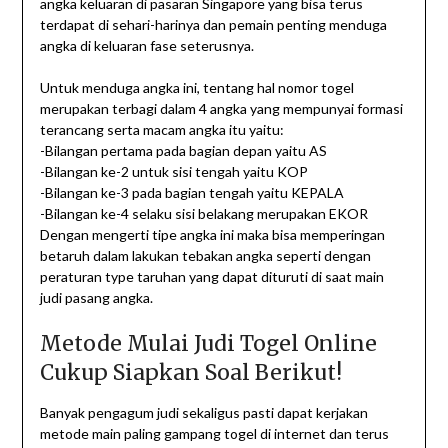
angka keluaran di pasaran Singapore yang bisa terus
terdapat di sehari-harinya dan pemain penting menduga
angka di keluaran fase seterusnya.
Untuk menduga angka ini, tentang hal nomor togel
merupakan terbagi dalam 4 angka yang mempunyai formasi
terancang serta macam angka itu yaitu:
-Bilangan pertama pada bagian depan yaitu AS
-Bilangan ke-2 untuk sisi tengah yaitu KOP
-Bilangan ke-3 pada bagian tengah yaitu KEPALA
-Bilangan ke-4 selaku sisi belakang merupakan EKOR
Dengan mengerti tipe angka ini maka bisa memperingan
betaruh dalam lakukan tebakan angka seperti dengan
peraturan type taruhan yang dapat dituruti di saat main
judi pasang angka.
Metode Mulai Judi Togel Online
Cukup Siapkan Soal Berikut!
Banyak pengagum judi sekaligus pasti dapat kerjakan
metode main paling gampang togel di internet dan terus