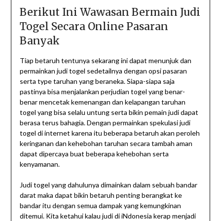
Berikut Ini Wawasan Bermain Judi
Togel Secara Online Pasaran
Banyak
Tiap betaruh tentunya sekarang ini dapat menunjuk dan
permainkan judi togel sedetailnya dengan opsi pasaran
serta type taruhan yang beraneka. Siapa-siapa saja
pastinya bisa menjalankan perjudian togel yang benar-
benar mencetak kemenangan dan kelapangan taruhan
togel yang bisa selalu untung serta bikin pemain judi dapat
berasa terus bahagia. Dengan permainkan spekulasi judi
togel di internet karena itu beberapa betaruh akan peroleh
keringanan dan kehebohan taruhan secara tambah aman
dapat dipercaya buat beberapa kehebohan serta
kenyamanan.
Judi togel yang dahulunya dimainkan dalam sebuah bandar
darat maka dapat bikin betaruh penting berangkat ke
bandar itu dengan semua dampak yang kemungkinan
ditemui. Kita ketahui kalau judi di iNdonesia kerap menjadi