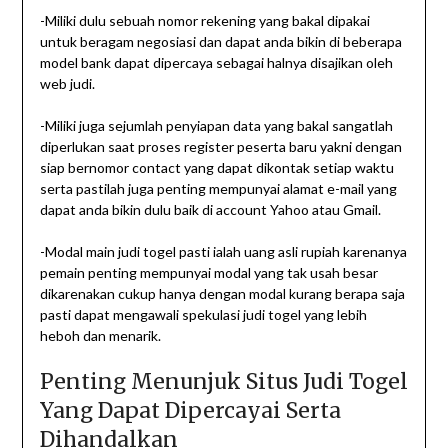
-Miliki dulu sebuah nomor rekening yang bakal dipakai
untuk beragam negosiasi dan dapat anda bikin di beberapa
model bank dapat dipercaya sebagai halnya disajikan oleh
web judi.
-Miliki juga sejumlah penyiapan data yang bakal sangatlah
diperlukan saat proses register peserta baru yakni dengan
siap bernomor contact yang dapat dikontak setiap waktu
serta pastilah juga penting mempunyai alamat e-mail yang
dapat anda bikin dulu baik di account Yahoo atau Gmail.
-Modal main judi togel pasti ialah uang asli rupiah karenanya
pemain penting mempunyai modal yang tak usah besar
dikarenakan cukup hanya dengan modal kurang berapa saja
pasti dapat mengawali spekulasi judi togel yang lebih
heboh dan menarik.
Penting Menunjuk Situs Judi Togel
Yang Dapat Dipercayai Serta
Dihandalkan