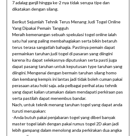
7 adalag ganjil hingga ke-2 nya tidak serupa tipe dan
dikatakan dengan silang.
Berikut Sejumlah Tehnik Terus Menang Judi Togel Online
Yang Dipakai Pemain Tangguh
Meraih kemenangan sebuah spekulasi togel online ialah
satu hal yang paling membahagiakan serta bikin betaruh
terus terasa sangatlah bahagia. Pastinya pemain dapat
permainkan taruhan judi togel di pasaran yang diingini
karena itu dapat selekasnya diputuskan serta pasti juga
dapat pasang taruhan untuk keputusan type taruhan yang
diingini. Mengenai dengan bermain taruhan silang homo
dan kembang kempis ini lantas jadi tidak boleh cuman pakai
perasaan atau hoki saja. ada pelbagai perihal atau tehnik
yang dapat kalian utamakan dalam mendapati perkiraan pas
serta pastilah dapat menembus bandar.
Nach, untuk teknik menang taruhan togel yang dapat anda
turuti merupakan:
-Anda butuh pakai penjabaran togel yang diberi banyak
master togel ialah dengan pakai rumus togel 2D akan jadi
lebih gampang dalam menolong anda perkirakan dua angka