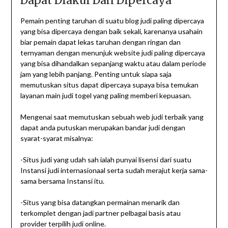
Dapat Diakui Dan Dipercaya
Pemain penting taruhan di suatu blog judi paling dipercaya
yang bisa dipercaya dengan baik sekali, karenanya usahain
biar pemain dapat lekas taruhan dengan ringan dan
ternyaman dengan menunjuk website judi paling dipercaya
yang bisa dihandalkan sepanjang waktu atau dalam periode
jam yang lebih panjang. Penting untuk siapa saja
memutuskan situs dapat dipercaya supaya bisa temukan
layanan main judi togel yang paling memberi kepuasan.
Mengenai saat memutuskan sebuah web judi terbaik yang
dapat anda putuskan merupakan bandar judi dengan
syarat-syarat misalnya:
-Situs judi yang udah sah ialah punyai lisensi dari suatu
Instansi judi internasionaal serta sudah merajut kerja sama-
sama bersama Instansi itu.
-Situs yang bisa datangkan permainan menarik dan
terkomplet dengan jadi partner pelbagai basis atau
provider terpilih judi online.