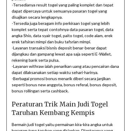
-Tersedianya result togel yang paling komplet dan tepat
dapat dipercaya untuk semuanya pasaran togel yang
disajikan secara lengkapnya.
-Tersedia juga beragam info perkiraan togel yang lebih
komplet serta tepat contohnya data pasaran togel, data
angka Shio, data syair togel, paito togel, code alam, erek
erek tafsiran mimpi dan buku tafsrian mimpi.
-Layanan transaksi bisnis deposit benar-benar dapat
dijangkau dan gampang lewat apa saja seperti E-Wallet,
rekening bank serta pulsa.
-Layanan withraw ialah penarikan uang atau pencairan dana
dapat dilaksanakan setiap waktu sehari-harinya.
-Berbagai promosi bonus menarik diberi secara janjikan
seperti bonus new anggota, bonus referal, bonus deposit,
bonus rollingan serta cashback.
Peraturan Trik Main Judi Togel
Taruhan Kembang Kempis
Bermain judi togel yaitu permainan kira-kira angka untuk
beragam type taruhan yang disiapkan. Diantaranya yang