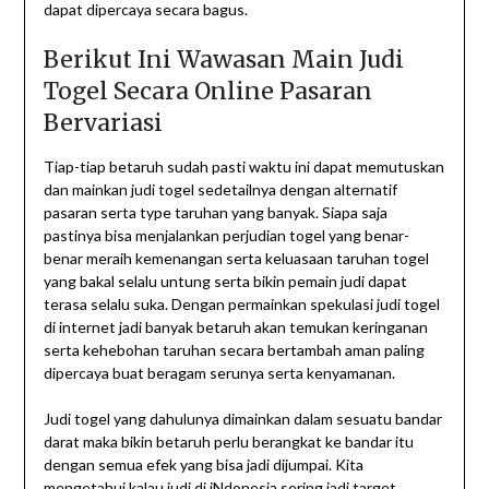
dapat dipercaya secara bagus.
Berikut Ini Wawasan Main Judi
Togel Secara Online Pasaran
Bervariasi
Tiap-tiap betaruh sudah pasti waktu ini dapat memutuskan
dan mainkan judi togel sedetailnya dengan alternatif
pasaran serta type taruhan yang banyak. Siapa saja
pastinya bisa menjalankan perjudian togel yang benar-
benar meraih kemenangan serta keluasaan taruhan togel
yang bakal selalu untung serta bikin pemain judi dapat
terasa selalu suka. Dengan permainkan spekulasi judi togel
di internet jadi banyak betaruh akan temukan keringanan
serta kehebohan taruhan secara bertambah aman paling
dipercaya buat beragam serunya serta kenyamanan.
Judi togel yang dahulunya dimainkan dalam sesuatu bandar
darat maka bikin betaruh perlu berangkat ke bandar itu
dengan semua efek yang bisa jadi dijumpai. Kita
mengetahui kalau judi di iNdonesia sering jadi target