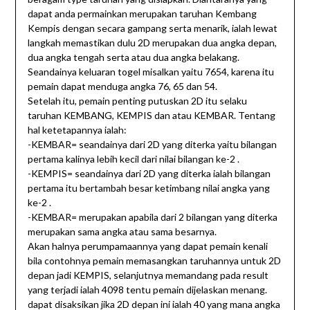
dapat anda permainkan merupakan taruhan Kembang
Kempis dengan secara gampang serta menarik, ialah lewat
langkah memastikan dulu 2D merupakan dua angka depan,
dua angka tengah serta atau dua angka belakang.
Seandainya keluaran togel misalkan yaitu 7654, karena itu
pemain dapat menduga angka 76, 65 dan 54.
Setelah itu, pemain penting putuskan 2D itu selaku
taruhan KEMBANG, KEMPIS dan atau KEMBAR. Tentang
hal ketetapannya ialah:
-KEMBAR= seandainya dari 2D yang diterka yaitu bilangan
pertama kalinya lebih kecil dari nilai bilangan ke-2 .
-KEMPIS= seandainya dari 2D yang diterka ialah bilangan
pertama itu bertambah besar ketimbang nilai angka yang
ke-2 .
-KEMBAR= merupakan apabila dari 2 bilangan yang diterka
merupakan sama angka atau sama besarnya.
Akan halnya perumpamaannya yang dapat pemain kenali
bila contohnya pemain memasangkan taruhannya untuk 2D
depan jadi KEMPIS, selanjutnya memandang pada result
yang terjadi ialah 4098 tentu pemain dijelaskan menang.
dapat disaksikan jika 2D depan ini ialah 40 yang mana angka