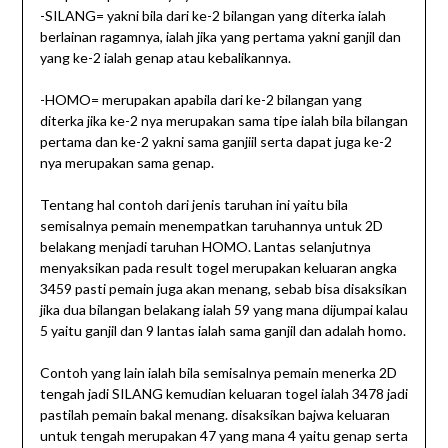
-SILANG= yakni bila dari ke-2 bilangan yang diterka ialah
berlainan ragamnya, ialah jika yang pertama yakni ganjil dan
yang ke-2 ialah genap atau kebalikannya.
-HOMO= merupakan apabila dari ke-2 bilangan yang
diterka jika ke-2 nya merupakan sama tipe ialah bila bilangan
pertama dan ke-2 yakni sama ganjiil serta dapat juga ke-2
nya merupakan sama genap.
Tentang hal contoh dari jenis taruhan ini yaitu bila
semisalnya pemain menempatkan taruhannya untuk 2D
belakang menjadi taruhan HOMO. Lantas selanjutnya
menyaksikan pada result togel merupakan keluaran angka
3459 pasti pemain juga akan menang, sebab bisa disaksikan
jika dua bilangan belakang ialah 59 yang mana dijumpai kalau
5 yaitu ganjil dan 9 lantas ialah sama ganjil dan adalah homo.
Contoh yang lain ialah bila semisalnya pemain menerka 2D
tengah jadi SILANG kemudian keluaran togel ialah 3478 jadi
pastilah pemain bakal menang. disaksikan bajwa keluaran
untuk tengah merupakan 47 yang mana 4 yaitu genap serta