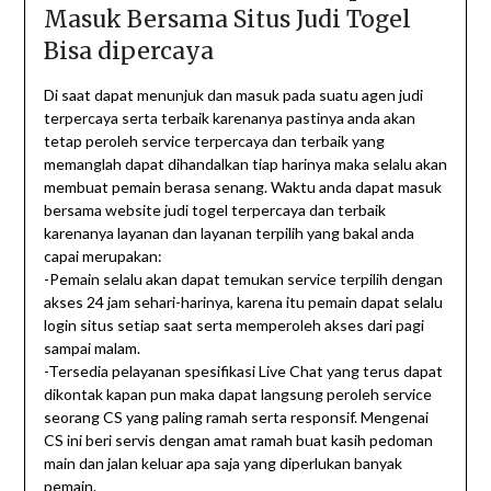
Masuk Bersama Situs Judi Togel
Bisa dipercaya
Di saat dapat menunjuk dan masuk pada suatu agen judi
terpercaya serta terbaik karenanya pastinya anda akan
tetap peroleh service terpercaya dan terbaik yang
memanglah dapat dihandalkan tiap harinya maka selalu akan
membuat pemain berasa senang. Waktu anda dapat masuk
bersama website judi togel terpercaya dan terbaik
karenanya layanan dan layanan terpilih yang bakal anda
capai merupakan:
-Pemain selalu akan dapat temukan service terpilih dengan
akses 24 jam sehari-harinya, karena itu pemain dapat selalu
login situs setiap saat serta memperoleh akses dari pagi
sampai malam.
-Tersedia pelayanan spesifikasi Live Chat yang terus dapat
dikontak kapan pun maka dapat langsung peroleh service
seorang CS yang paling ramah serta responsif. Mengenai
CS ini beri servis dengan amat ramah buat kasih pedoman
main dan jalan keluar apa saja yang diperlukan banyak
pemain.