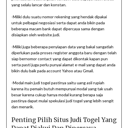
yang selalu lancar dan konstan.
-Miliki dulu suatu nomor rekening yang hendak dipakai
untuk pelbagai negosiasi serta dapat anda bikin pada
beberapa macam bank dapat dipercaya sama dengan
disiapkan oleh website judi.
-Miliki juga beberapa penyiapan data yang bakal sangatlah
diperlukan pada proses register anggota baru dengan telah
siap bernomor contact yang dapat dikontak kapan pun
serta pasti juga perlu punyai alamat e-mail yang dapat anda
bikin dulu baik pada account Yahoo atau Gmail.
-Modal main judi togel pastinya yaitu uang asli rupiah
karena itu pemain butuh mempunyai modal yang tak usah
besar karena cukup hanya modal kurang berapa saja
pastinya dapat mulai spekulasi judi togel yang lebih sengit
dan menarik.
Penting Pilih Situs Judi Togel Yang