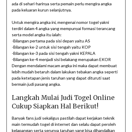
ada di sehari-harinya serta pemain perlu mengira angka
pada keluaran kurun selanjutnya.
Untuk mengira angka ini, mengenai nomor togel yakni
terdiri dalam 4 angka yang mempunyai formasi terancang
serta model angka itu ialah:
-Bilangan pertama pada sisi depan yaitu AS
-Bilangan ke-2 untuk sisi tengah yaitu KOP
-Bilangan ke-3 pada sisi tengah yakni KEPALA
-Bilangan ke-4 menjadi sisi belakang merupakan EKOR
Dengan mendalami macam angka ini maka dapat membuat
lebih mudah betaruh dalam lakukan tebakan angka seperti
pada ketetapan jenis taruhan yang dapat dituruti saat
bermain judi pasang angka.
Langkah Mulai Judi Togel Online
Cukup Siapkan Hal Berikut!
Banyak fans judi sekaligus pastilah dapat kerjakan teknik
main termudah togel di internet dan selalu dapat peroleh
kelapangan serta serunya taruhan yang bisa dihandalkan