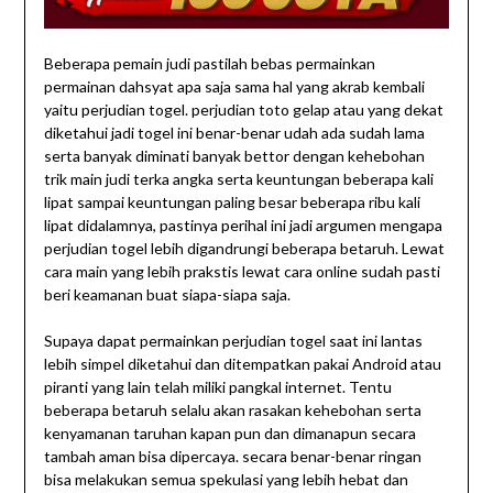
Beberapa pemain judi pastilah bebas permainkan
permainan dahsyat apa saja sama hal yang akrab kembali
yaitu perjudian togel. perjudian toto gelap atau yang dekat
diketahui jadi togel ini benar-benar udah ada sudah lama
serta banyak diminati banyak bettor dengan kehebohan
trik main judi terka angka serta keuntungan beberapa kali
lipat sampai keuntungan paling besar beberapa ribu kali
lipat didalamnya, pastinya perihal ini jadi argumen mengapa
perjudian togel lebih digandrungi beberapa betaruh. Lewat
cara main yang lebih prakstis lewat cara online sudah pasti
beri keamanan buat siapa-siapa saja.
Supaya dapat permainkan perjudian togel saat ini lantas
lebih simpel diketahui dan ditempatkan pakai Android atau
piranti yang lain telah miliki pangkal internet. Tentu
beberapa betaruh selalu akan rasakan kehebohan serta
kenyamanan taruhan kapan pun dan dimanapun secara
tambah aman bisa dipercaya. secara benar-benar ringan
bisa melakukan semua spekulasi yang lebih hebat dan