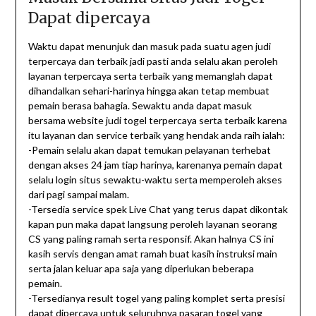
Dapat dipercaya
Waktu dapat menunjuk dan masuk pada suatu agen judi
terpercaya dan terbaik jadi pasti anda selalu akan peroleh
layanan terpercaya serta terbaik yang memanglah dapat
dihandalkan sehari-harinya hingga akan tetap membuat
pemain berasa bahagia. Sewaktu anda dapat masuk
bersama website judi togel terpercaya serta terbaik karena
itu layanan dan service terbaik yang hendak anda raih ialah:
-Pemain selalu akan dapat temukan pelayanan terhebat
dengan akses 24 jam tiap harinya, karenanya pemain dapat
selalu login situs sewaktu-waktu serta memperoleh akses
dari pagi sampai malam.
-Tersedia service spek Live Chat yang terus dapat dikontak
kapan pun maka dapat langsung peroleh layanan seorang
CS yang paling ramah serta responsif. Akan halnya CS ini
kasih servis dengan amat ramah buat kasih instruksi main
serta jalan keluar apa saja yang diperlukan beberapa
pemain.
-Tersedianya result togel yang paling komplet serta presisi
dapat dipercaya untuk seluruhnya pasaran togel yang