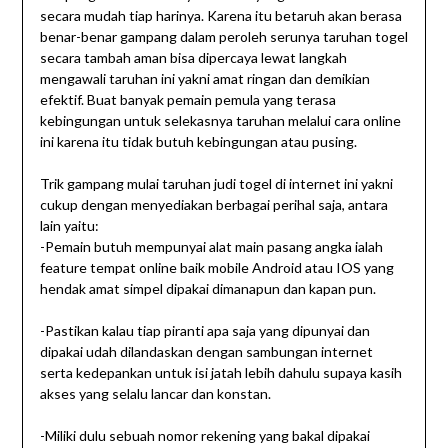
secara mudah tiap harinya. Karena itu betaruh akan berasa
benar-benar gampang dalam peroleh serunya taruhan togel
secara tambah aman bisa dipercaya lewat langkah
mengawali taruhan ini yakni amat ringan dan demikian
efektif. Buat banyak pemain pemula yang terasa
kebingungan untuk selekasnya taruhan melalui cara online
ini karena itu tidak butuh kebingungan atau pusing.
Trik gampang mulai taruhan judi togel di internet ini yakni
cukup dengan menyediakan berbagai perihal saja, antara
lain yaitu:
-Pemain butuh mempunyai alat main pasang angka ialah
feature tempat online baik mobile Android atau IOS yang
hendak amat simpel dipakai dimanapun dan kapan pun.
-Pastikan kalau tiap piranti apa saja yang dipunyai dan
dipakai udah dilandaskan dengan sambungan internet
serta kedepankan untuk isi jatah lebih dahulu supaya kasih
akses yang selalu lancar dan konstan.
-Miliki dulu sebuah nomor rekening yang bakal dipakai