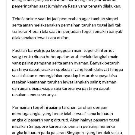
pemerintahan saat jumlahnya Razia yang tengah dilakukan.
Teknik online saat ini jadi pemecahan agar tambah simpel
serta aman melaksanakan permainan taruhan togel jadi tak
terheran-heran bila saat ini perjudian togel semakin banyak
dilaksanakan lewat cara online.
Pastilah banyak juga keunggulan main togel di internet
yang tentu dirasa beberapa betaruh melalui langkah main
yang paling gampang serta aman nyaman. Banyak betaruh
pastinya dapat rasakan spekulasi yang lebih dahsyat hingga
soal ini akan memungkinkannya tiap betaruh supaya bisa
rasakan keamanan taruhan lewat langkah paling nyaman
dan aman. Siapa-siapa saja karenanya pastinya dapat
rasakan semua serunya.
Permainan togel ini aajang taruhan taruhan dengan
menduga angka yang benar ialah sesuai sama keluaran
angka di pasaran yang dituruti. Akan halnya pasaran togel
misalkan Singapore karena itu pemain penting menerka
angka keluaran pada pasaran Singapore yang hendak selalu