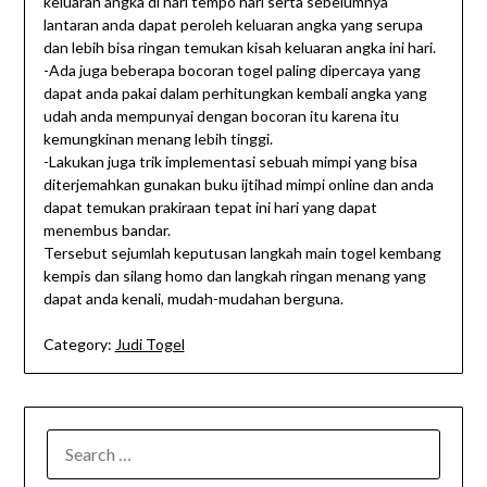
keluaran angka di hari tempo hari serta sebelumnya
lantaran anda dapat peroleh keluaran angka yang serupa
dan lebih bisa ringan temukan kisah keluaran angka ini hari.
-Ada juga beberapa bocoran togel paling dipercaya yang
dapat anda pakai dalam perhitungkan kembali angka yang
udah anda mempunyai dengan bocoran itu karena itu
kemungkinan menang lebih tinggi.
-Lakukan juga trik implementasi sebuah mimpi yang bisa
diterjemahkan gunakan buku ijtihad mimpi online dan anda
dapat temukan prakiraan tepat ini hari yang dapat
menembus bandar.
Tersebut sejumlah keputusan langkah main togel kembang
kempis dan silang homo dan langkah ringan menang yang
dapat anda kenali, mudah-mudahan berguna.
Category:
Judi Togel
SEARCH
FOR: