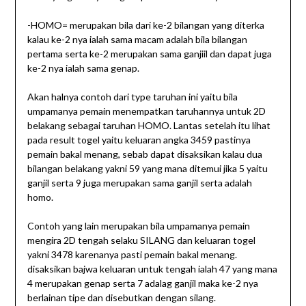
-HOMO= merupakan bila dari ke-2 bilangan yang diterka
kalau ke-2 nya ialah sama macam adalah bila bilangan
pertama serta ke-2 merupakan sama ganjiil dan dapat juga
ke-2 nya ialah sama genap.
Akan halnya contoh dari type taruhan ini yaitu bila
umpamanya pemain menempatkan taruhannya untuk 2D
belakang sebagai taruhan HOMO. Lantas setelah itu lihat
pada result togel yaitu keluaran angka 3459 pastinya
pemain bakal menang, sebab dapat disaksikan kalau dua
bilangan belakang yakni 59 yang mana ditemui jika 5 yaitu
ganjil serta 9 juga merupakan sama ganjil serta adalah
homo.
Contoh yang lain merupakan bila umpamanya pemain
mengira 2D tengah selaku SILANG dan keluaran togel
yakni 3478 karenanya pasti pemain bakal menang.
disaksikan bajwa keluaran untuk tengah ialah 47 yang mana
4 merupakan genap serta 7 adalag ganjil maka ke-2 nya
berlainan tipe dan disebutkan dengan silang.