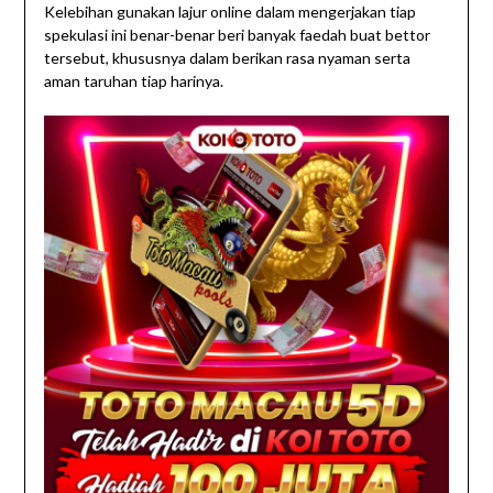
Kelebihan gunakan lajur online dalam mengerjakan tiap
spekulasi ini benar-benar beri banyak faedah buat bettor
tersebut, khususnya dalam berikan rasa nyaman serta
aman taruhan tiap harinya.