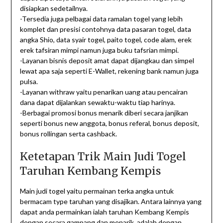
disiapkan sedetailnya.
-Tersedia juga pelbagai data ramalan togel yang lebih
komplet dan presisi contohnya data pasaran togel, data
angka Shio, data syair togel, paito togel, code alam, erek
erek tafsiran mimpi namun juga buku tafsrian mimpi.
-Layanan bisnis deposit amat dapat dijangkau dan simpel
lewat apa saja seperti E-Wallet, rekening bank namun juga
pulsa.
-Layanan withraw yaitu penarikan uang atau pencairan
dana dapat dijalankan sewaktu-waktu tiap harinya.
-Berbagai promosi bonus menarik diberi secara janjikan
seperti bonus new anggota, bonus referal, bonus deposit,
bonus rollingan serta cashback.
Ketetapan Trik Main Judi Togel
Taruhan Kembang Kempis
Main judi togel yaitu permainan terka angka untuk
bermacam type taruhan yang disajikan. Antara lainnya yang
dapat anda permainkan ialah taruhan Kembang Kempis
dengan secara gampang dan menarik, adalah dengan