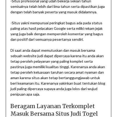
-Situs profesional yang udah bekerja sekian tahun
semisalnya telah lebih dari lima tahun serta dipastikan juga
dengan telah banyak peserta yang masuk didalamnya.
-Situs yakni mempunyai peringkat bagus ada pada status
paling atas hasil pelacakan Google serta miliki rekam jejak
yang juga baik dengan memperoleh komentar yang bagus
dan positif dari semuanya pesertanya sendiri.
Di saat anda dapat memutuskan dan masuk bersama
sebuah website judi dapat dipercaya karena itu anda akan
tetap peroleh pelayanan yang paling komplet serta
pastinya juga memiliki kualitas tinggi. Karenanya anda akan
tetap peroleh keluasaan taruhan secara amat nyaman dan
aman karena situs akan tetap bertanggungjawab untuk
beri keamanan itu. Karenanya yakinkan buat tentukan blog
judi paling dipercaya supaya anda juga lolos dari wujud
penipuan apa saja.
Beragam Layanan Terkomplet
Masuk Bersama Situs Judi Togel