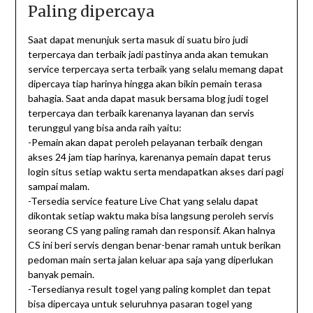
Paling dipercaya
Saat dapat menunjuk serta masuk di suatu biro judi
terpercaya dan terbaik jadi pastinya anda akan temukan
service terpercaya serta terbaik yang selalu memang dapat
dipercaya tiap harinya hingga akan bikin pemain terasa
bahagia. Saat anda dapat masuk bersama blog judi togel
terpercaya dan terbaik karenanya layanan dan servis
terunggul yang bisa anda raih yaitu:
-Pemain akan dapat peroleh pelayanan terbaik dengan
akses 24 jam tiap harinya, karenanya pemain dapat terus
login situs setiap waktu serta mendapatkan akses dari pagi
sampai malam.
-Tersedia service feature Live Chat yang selalu dapat
dikontak setiap waktu maka bisa langsung peroleh servis
seorang CS yang paling ramah dan responsif. Akan halnya
CS ini beri servis dengan benar-benar ramah untuk berikan
pedoman main serta jalan keluar apa saja yang diperlukan
banyak pemain.
-Tersedianya result togel yang paling komplet dan tepat
bisa dipercaya untuk seluruhnya pasaran togel yang