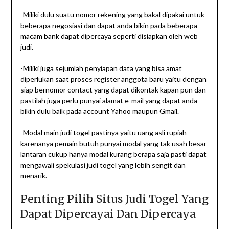
-Miliki dulu suatu nomor rekening yang bakal dipakai untuk
beberapa negosiasi dan dapat anda bikin pada beberapa
macam bank dapat dipercaya seperti disiapkan oleh web
judi.
-Miliki juga sejumlah penyiapan data yang bisa amat
diperlukan saat proses register anggota baru yaitu dengan
siap bernomor contact yang dapat dikontak kapan pun dan
pastilah juga perlu punyai alamat e-mail yang dapat anda
bikin dulu baik pada account Yahoo maupun Gmail.
-Modal main judi togel pastinya yaitu uang asli rupiah
karenanya pemain butuh punyai modal yang tak usah besar
lantaran cukup hanya modal kurang berapa saja pasti dapat
mengawali spekulasi judi togel yang lebih sengit dan
menarik.
Penting Pilih Situs Judi Togel Yang
Dapat Dipercayai Dan Dipercaya