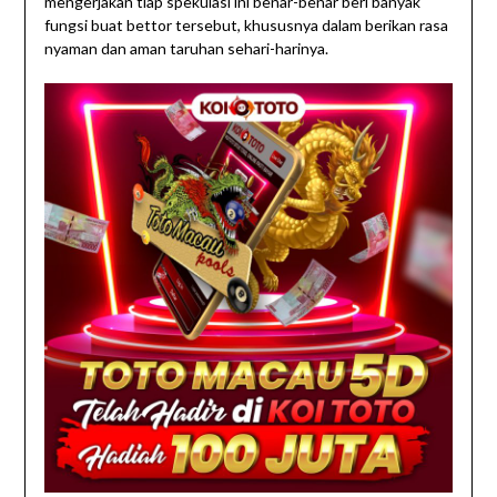
mengerjakan tiap spekulasi ini benar-benar beri banyak
fungsi buat bettor tersebut, khususnya dalam berikan rasa
nyaman dan aman taruhan sehari-harinya.