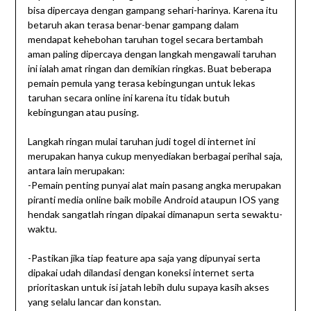
bisa dipercaya dengan gampang sehari-harinya. Karena itu
betaruh akan terasa benar-benar gampang dalam
mendapat kehebohan taruhan togel secara bertambah
aman paling dipercaya dengan langkah mengawali taruhan
ini ialah amat ringan dan demikian ringkas. Buat beberapa
pemain pemula yang terasa kebingungan untuk lekas
taruhan secara online ini karena itu tidak butuh
kebingungan atau pusing.
Langkah ringan mulai taruhan judi togel di internet ini
merupakan hanya cukup menyediakan berbagai perihal saja,
antara lain merupakan:
-Pemain penting punyai alat main pasang angka merupakan
piranti media online baik mobile Android ataupun IOS yang
hendak sangatlah ringan dipakai dimanapun serta sewaktu-
waktu.
-Pastikan jika tiap feature apa saja yang dipunyai serta
dipakai udah dilandasi dengan koneksi internet serta
prioritaskan untuk isi jatah lebih dulu supaya kasih akses
yang selalu lancar dan konstan.