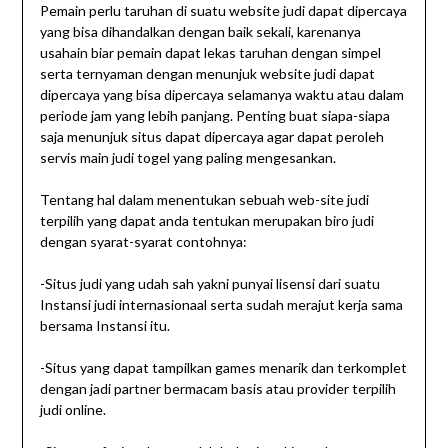
Pemain perlu taruhan di suatu website judi dapat dipercaya
yang bisa dihandalkan dengan baik sekali, karenanya
usahain biar pemain dapat lekas taruhan dengan simpel
serta ternyaman dengan menunjuk website judi dapat
dipercaya yang bisa dipercaya selamanya waktu atau dalam
periode jam yang lebih panjang. Penting buat siapa-siapa
saja menunjuk situs dapat dipercaya agar dapat peroleh
servis main judi togel yang paling mengesankan.
Tentang hal dalam menentukan sebuah web-site judi
terpilih yang dapat anda tentukan merupakan biro judi
dengan syarat-syarat contohnya:
-Situs judi yang udah sah yakni punyai lisensi dari suatu
Instansi judi internasionaal serta sudah merajut kerja sama
bersama Instansi itu.
-Situs yang dapat tampilkan games menarik dan terkomplet
dengan jadi partner bermacam basis atau provider terpilih
judi online.