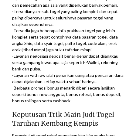
dan pemecahan apa saja yang diperlukan banyak pemain.
-Tersedianya result togel yang paling komplet dan tepat
paling dipercaya untuk seluruhnya pasaran togel yang
disajikan sepenuhnya.
-Tersedia juga beberapa info prakiraan togel yang lebih
komplet serta tepat contohnya data pasaran togel, data
angka Shio, data syair togel, paito togel, code alam, erek
erek ijtihad mimpi juga buku tafsrian mimpi.
-Layanan negosiasi deposit benar-benar dapat dijangkau
serta gampang lewat apa saja seperti E-Wallet, rekening
bank dan pulsa.
-Layanan withraw ialah penarikan uang atau pencairan dana
dapat dijalankan setiap waktu sehari-harinya.
-Berbagai promosi bonus menarik diberi secara janjikan
seperti bonus new anggota, bonus referal, bonus deposit,
bonus rollingan serta cashback.
Keputusan Trik Main Judi Togel
Taruhan Kembang Kempis
Bermain judi togel yakni permainan kira-kira angka buat