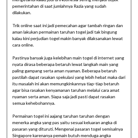
pemerintahan di saat jumlahnya Razia yang sudah
dilakukan.
Trik online saat ini jadi pemecahan agar tambah ringan dan
aman lakukan permainan taruhan togel jadi tak bingung
kalau kini perjudian togel makin banyak dilaksanakan lewat
cara online.
Pastinya banyak juga kelebihan main togel di internet yang
nyata dirasa beberapa betaruh lewat langkah main yang
paling gampang serta aman nyaman. Beberapa betaruh
pastilah dapat rasakan spekulasi yang lebih hebat maka dari
itu masalah ini akan memungkinkannya tiap-tiap betaruh
agar bisa rasakan kenyamanan taruhan melalui cara amat
nyaman serta aman. Siapa saja jadi pasti dapat rasakan
semua kehebohannya.
Permainan togel ini aajang taruhan taruhan dengan
menerka angka yang pas yaitu sesuai keluaran angka di
pasaran yang dituruti. Mengenai pasaran togel semisalnya
Singapore karenanya pemain butuh menduga angka