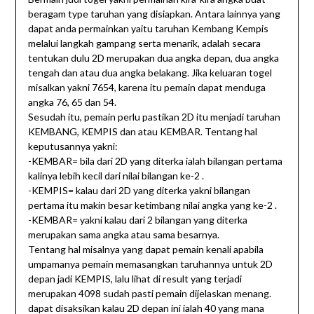
beragam type taruhan yang disiapkan. Antara lainnya yang
dapat anda permainkan yaitu taruhan Kembang Kempis
melalui langkah gampang serta menarik, adalah secara
tentukan dulu 2D merupakan dua angka depan, dua angka
tengah dan atau dua angka belakang. Jika keluaran togel
misalkan yakni 7654, karena itu pemain dapat menduga
angka 76, 65 dan 54.
Sesudah itu, pemain perlu pastikan 2D itu menjadi taruhan
KEMBANG, KEMPIS dan atau KEMBAR. Tentang hal
keputusannya yakni:
-KEMBAR= bila dari 2D yang diterka ialah bilangan pertama
kalinya lebih kecil dari nilai bilangan ke-2 .
-KEMPIS= kalau dari 2D yang diterka yakni bilangan
pertama itu makin besar ketimbang nilai angka yang ke-2 .
-KEMBAR= yakni kalau dari 2 bilangan yang diterka
merupakan sama angka atau sama besarnya.
Tentang hal misalnya yang dapat pemain kenali apabila
umpamanya pemain memasangkan taruhannya untuk 2D
depan jadi KEMPIS, lalu lihat di result yang terjadi
merupakan 4098 sudah pasti pemain dijelaskan menang.
dapat disaksikan kalau 2D depan ini ialah 40 yang mana