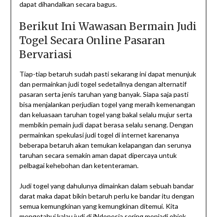
dapat dihandalkan secara bagus.
Berikut Ini Wawasan Bermain Judi
Togel Secara Online Pasaran
Bervariasi
Tiap-tiap betaruh sudah pasti sekarang ini dapat menunjuk
dan permainkan judi togel sedetailnya dengan alternatif
pasaran serta jenis taruhan yang banyak. Siapa saja pasti
bisa menjalankan perjudian togel yang meraih kemenangan
dan keluasaan taruhan togel yang bakal selalu mujur serta
membikin pemain judi dapat berasa selalu senang. Dengan
permainkan spekulasi judi togel di internet karenanya
beberapa betaruh akan temukan kelapangan dan serunya
taruhan secara semakin aman dapat dipercaya untuk
pelbagai kehebohan dan ketenteraman.
Judi togel yang dahulunya dimainkan dalam sebuah bandar
darat maka dapat bikin betaruh perlu ke bandar itu dengan
semua kemungkinan yang kemungkinan ditemui. Kita
mengetahui kalau judi di iNdonesia sering menjadi objek