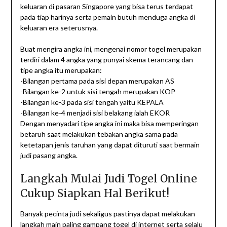
keluaran di pasaran Singapore yang bisa terus terdapat
pada tiap harinya serta pemain butuh menduga angka di
keluaran era seterusnya.
Buat mengira angka ini, mengenai nomor togel merupakan
terdiri dalam 4 angka yang punyai skema terancang dan
tipe angka itu merupakan:
-Bilangan pertama pada sisi depan merupakan AS
-Bilangan ke-2 untuk sisi tengah merupakan KOP
-Bilangan ke-3 pada sisi tengah yaitu KEPALA
-Bilangan ke-4 menjadi sisi belakang ialah EKOR
Dengan menyadari tipe angka ini maka bisa memperingan
betaruh saat melakukan tebakan angka sama pada
ketetapan jenis taruhan yang dapat dituruti saat bermain
judi pasang angka.
Langkah Mulai Judi Togel Online
Cukup Siapkan Hal Berikut!
Banyak pecinta judi sekaligus pastinya dapat melakukan
langkah main paling gampang togel di internet serta selalu