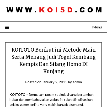
Menu
KOITOTO Berikut ini Metode Main
Serta Menang Judi Togel Kembang
Kempis Dan Silang Homo DI
Kunjang
Posted on
January 2, 2023
by
admin
KOITOTO
– Bermacam ragam spekulasi yang bertambah
hebat dan membahagiakan waktu ini telah diimplikasikan
selaku games online yang makin banyak disenangi.