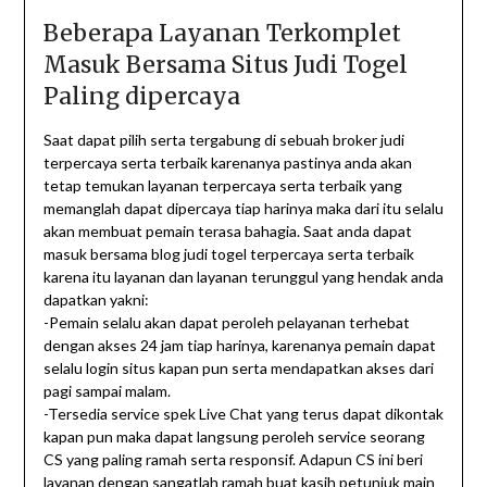
Beberapa Layanan Terkomplet
Masuk Bersama Situs Judi Togel
Paling dipercaya
Saat dapat pilih serta tergabung di sebuah broker judi
terpercaya serta terbaik karenanya pastinya anda akan
tetap temukan layanan terpercaya serta terbaik yang
memanglah dapat dipercaya tiap harinya maka dari itu selalu
akan membuat pemain terasa bahagia. Saat anda dapat
masuk bersama blog judi togel terpercaya serta terbaik
karena itu layanan dan layanan terunggul yang hendak anda
dapatkan yakni:
-Pemain selalu akan dapat peroleh pelayanan terhebat
dengan akses 24 jam tiap harinya, karenanya pemain dapat
selalu login situs kapan pun serta mendapatkan akses dari
pagi sampai malam.
-Tersedia service spek Live Chat yang terus dapat dikontak
kapan pun maka dapat langsung peroleh service seorang
CS yang paling ramah serta responsif. Adapun CS ini beri
layanan dengan sangatlah ramah buat kasih petunjuk main