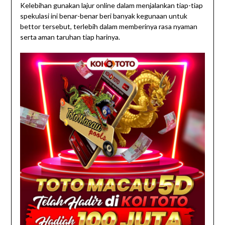
Kelebihan gunakan lajur online dalam menjalankan tiap-tiap
spekulasi ini benar-benar beri banyak kegunaan untuk
bettor tersebut, terlebih dalam memberinya rasa nyaman
serta aman taruhan tiap harinya.