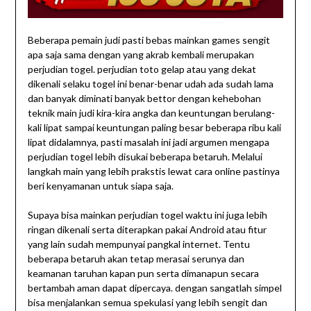
Beberapa pemain judi pasti bebas mainkan games sengit
apa saja sama dengan yang akrab kembali merupakan
perjudian togel. perjudian toto gelap atau yang dekat
dikenali selaku togel ini benar-benar udah ada sudah lama
dan banyak diminati banyak bettor dengan kehebohan
teknik main judi kira-kira angka dan keuntungan berulang-
kali lipat sampai keuntungan paling besar beberapa ribu kali
lipat didalamnya, pasti masalah ini jadi argumen mengapa
perjudian togel lebih disukai beberapa betaruh. Melalui
langkah main yang lebih prakstis lewat cara online pastinya
beri kenyamanan untuk siapa saja.
Supaya bisa mainkan perjudian togel waktu ini juga lebih
ringan dikenali serta diterapkan pakai Android atau fitur
yang lain sudah mempunyai pangkal internet. Tentu
beberapa betaruh akan tetap merasai serunya dan
keamanan taruhan kapan pun serta dimanapun secara
bertambah aman dapat dipercaya. dengan sangatlah simpel
bisa menjalankan semua spekulasi yang lebih sengit dan