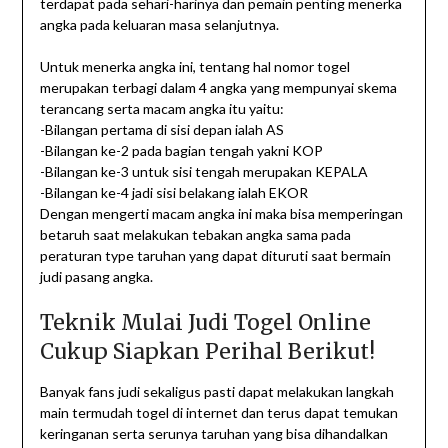
terdapat pada sehari-harinya dan pemain penting menerka
angka pada keluaran masa selanjutnya.
Untuk menerka angka ini, tentang hal nomor togel
merupakan terbagi dalam 4 angka yang mempunyai skema
terancang serta macam angka itu yaitu:
-Bilangan pertama di sisi depan ialah AS
-Bilangan ke-2 pada bagian tengah yakni KOP
-Bilangan ke-3 untuk sisi tengah merupakan KEPALA
-Bilangan ke-4 jadi sisi belakang ialah EKOR
Dengan mengerti macam angka ini maka bisa memperingan
betaruh saat melakukan tebakan angka sama pada
peraturan type taruhan yang dapat dituruti saat bermain
judi pasang angka.
Teknik Mulai Judi Togel Online
Cukup Siapkan Perihal Berikut!
Banyak fans judi sekaligus pasti dapat melakukan langkah
main termudah togel di internet dan terus dapat temukan
keringanan serta serunya taruhan yang bisa dihandalkan