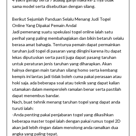
sama model serta disebutkan dengan silang.
Berikut Sejumlah Panduan Selalu Menang Judi Togel
Online Yang Dipakai Pemain Andal
Jadi pemenang suatu spekulasi togel online ialah satu
perihal yang paling membahagiakan dan bikin betaruh selalu
berasa amat bahagia. Tentunya pemain dapat permainkan
taruhan judi togel di pasaran yang diingini karena itu dapat
lekas diputuskan serta pasti juga dapat pasang taruhan
untuk peraturan jenis taruhan yang diharapkan. Akan
halnya dengan main taruhan silang homo serta kembang
kempis ini lantas jadi tidak boleh cuma pakai perasaan atau
hoki saja. ada beberapa soal atau teknik yang dapat kalian
utamakan dalam memperoleh ramalan benar serta pastilah
dapat menembus bandar.
Nach, buat tehnik menang taruhan togel yang dapat anda
turuti ialah:
-Anda penting pakai penjabaran togel yang dikasihkan
beberapa master togel ialah dengan pakai rumus togel 2D
akan jadi lebih ringan dalam menolong anda ramalkan dua
angka yang paling tepat.