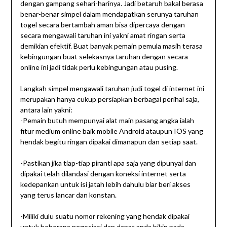
dengan gampang sehari-harinya. Jadi betaruh bakal berasa
benar-benar simpel dalam mendapatkan serunya taruhan
togel secara bertambah aman bisa dipercaya dengan
secara mengawali taruhan ini yakni amat ringan serta
demikian efektif. Buat banyak pemain pemula masih terasa
kebingungan buat selekasnya taruhan dengan secara
online ini jadi tidak perlu kebingungan atau pusing.
Langkah simpel mengawali taruhan judi togel di internet ini
merupakan hanya cukup persiapkan berbagai perihal saja,
antara lain yakni:
-Pemain butuh mempunyai alat main pasang angka ialah
fitur medium online baik mobile Android ataupun IOS yang
hendak begitu ringan dipakai dimanapun dan setiap saat.
-Pastikan jika tiap-tiap piranti apa saja yang dipunyai dan
dipakai telah dilandasi dengan koneksi internet serta
kedepankan untuk isi jatah lebih dahulu biar beri akses
yang terus lancar dan konstan.
-Miliki dulu suatu nomor rekening yang hendak dipakai
untuk beberapa negosiasi dan dapat anda bikin pada