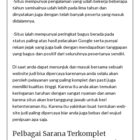
-Situs mempunyai pengalaman yang udah bekerja beberapa
tahun semisalnya udah lebih pada lima tahun dan
dinyatakan juga dengan telah banyak peserta yang masuk
didalamnya.
-Situs ialah mempunyai peringkat bagus berada pada
status paling atas hasil pelacakan Google serta punyai
rekam jejak yang juga baik dengan mendapatkan tanggapan
yang bagus dan positif dari seluruhnya pesertanya sendiri.
Di saat anda dapat menunjuk dan masuk bersama sebuah
website judi bisa dipercaya karenanya anda selalu akan
peroleh pelayanan yang paling komplet dan pasti juga
memiliki kualitas tinggi. Karena itu anda akan temukan
keringanan taruhan dengan sangat nyaman dan aman
karena situs akan bertanggung-jawab untuk beri
ketenteraman itu. Karena itu yakinkan buat tentukan web-
site judi paling dipercaya biar anda juga bebas dari wujud
penipuan apa saja.
Pelbagai Sarana Terkomplet