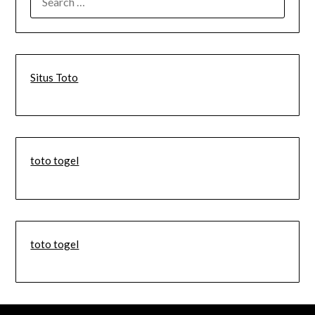
FOR:
Situs Toto
toto togel
toto togel