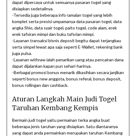
dapat dipercaya untuk semuanya pasaran togel yang
disiapkan sedetailnya.
-Tersedia juga beberapa info ramalan togel yang lebih
komplet serta presisi umpamanya data pasaran togel, data
angka Shio, data syair togel, paito togel, code alam, erek
erek tafsiran mimpi dan buku tafsrian mimpi.
-Layanan transaksi bisnis deposit begitu dapat terjangkau
serta simpel lewat apa saja seperti E-Wallet, rekening bank
juga pulsa.
-Layanan withraw ialah penarikan uang atau pencairan dana
dapat dijalankan kapan pun sehari-harinya.
-Berbagai promosi bonus menarik dikasihkan secara janjikan
seperti bonus new anggota, bonus referal, bonus deposit,
bonus rollingan dan cashback.
Aturan Langkah Main Judi Togel
Taruhan Kembang Kempis
Bermain judi togel yaitu permainan terka angka buat
beberapa jenis taruhan yang disiapkan. Satu diantaranya
yang dapat anda permainkan merupakan taruhan Kembang