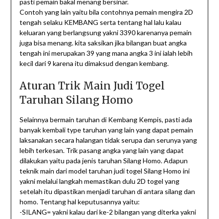
pasti pemain bakal menang bersinar.
Contoh yang lain yaitu bila contohnya pemain mengira 2D
tengah selaku KEMBANG serta tentang hal lalu kalau
keluaran yang berlangsung yakni 3390 karenanya pemain
juga bisa menang. kita saksikan jika bilangan buat angka
tengah ini merupakan 39 yang mana angka 3 ini ialah lebih
kecil dari 9 karena itu dimaksud dengan kembang.
Aturan Trik Main Judi Togel
Taruhan Silang Homo
Selainnya bermain taruhan di Kembang Kempis, pasti ada
banyak kembali type taruhan yang lain yang dapat pemain
laksanakan secara halangan tidak serupa dan serunya yang
lebih terkesan. Trik pasang angka yang lain yang dapat
dilakukan yaitu pada jenis taruhan Silang Homo. Adapun
teknik main dari model taruhan judi togel Silang Homo ini
yakni melalui langkah memastikan dulu 2D togel yang
setelah itu dipastikan menjadi taruhan di antara silang dan
homo. Tentang hal keputusannya yaitu:
-SILANG= yakni kalau dari ke-2 bilangan yang diterka yakni