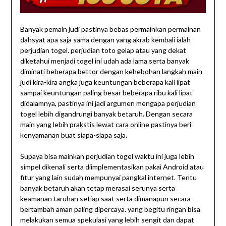
Banyak pemain judi pastinya bebas permainkan permainan
dahsyat apa saja sama dengan yang akrab kembali ialah
perjudian togel. perjudian toto gelap atau yang dekat
diketahui menjadi togel ini udah ada lama serta banyak
diminati beberapa bettor dengan kehebohan langkah main
judi kira-kira angka juga keuntungan beberapa kali lipat
sampai keuntungan paling besar beberapa ribu kali lipat
didalamnya, pastinya ini jadi argumen mengapa perjudian
togel lebih digandrungi banyak betaruh. Dengan secara
main yang lebih prakstis lewat cara online pastinya beri
kenyamanan buat siapa-siapa saja.
Supaya bisa mainkan perjudian togel waktu ini juga lebih
simpel dikenali serta diimplementasikan pakai Android atau
fitur yang lain sudah mempunyai pangkal internet. Tentu
banyak betaruh akan tetap merasai serunya serta
keamanan taruhan setiap saat serta dimanapun secara
bertambah aman paling dipercaya. yang begitu ringan bisa
melakukan semua spekulasi yang lebih sengit dan dapat