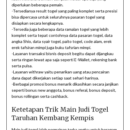
diperlukan beberapa pemain.
-Tersedianya result togel yang paling komplet serta presisi
bisa dipercaya untuk seluruhnya pasaran togel yang
disiapkan secara lengkapnya.
-Tersedia juga beberapa data ramalan togel yang lebih
komplet serta tepat contohnya data pasaran togel, data
angka Shio, data syair togel, paito togel, code alam, erek
erek tafsiran mimpi juga buku tafsrian mimpi.
-Layanan transaksi bisnis deposit begitu dapat dijangkau
serta ringan lewat apa saja seperti E-Wallet, rekening bank
serta pulsa.
-Layanan withraw yaitu penarikan uang atau pencairan
dana dapat dikerjakan setiap saat sehari-harinya.
-Berbagai promosi bonus menarik dikasihkan secara janjikan
seperti bonus new anggota, bonus referal, bonus deposit,
bonus rollingan serta cashback.
Ketetapan Trik Main Judi Togel
Taruhan Kembang Kempis
Main judi togel ialah permainan terka angka untuk beragam