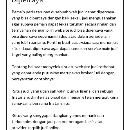
Dipercaya
Pemain perlu taruhan di sebuah web judi dapat dipercaya
yang bisa dipercaya dengan baik sekali, jadi mengusahakan
agar supaya pemain dapat lekas taruhan secara ringan dan
ternyaman dengan pilih website judi bisa dipercaya yang
bisa dipercaya sepanjang hidup atau dalam periode jam
yang lebih panjang. Penting buat siapa-siapa saja menunjuk
situs dapat dipercaya agar dapat temukan service main judi
togel yang paling mengesankan.
Tentang hal saat menyeleksi suatu website judi terhebat
yang dapat anda putuskan merupakan broker judi dengan
persyaratan contohnya:
-Situs judi yang udah sah yakni punyai lisensi dari sebuah
Instansi judi internasionaal dan memang telah merajut kerja
sama-sama bersama Instansi itu.
-Situs yang sanggup datangkan games menarik dan
terkomplet dengan jadi partner beragam basis atau
provider terpilih judi online.