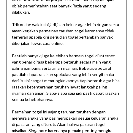
objek pemerintahan saat banyak Razia yang sedang
dilakukan.
Trik online waktu ini jadi jalan keluar agar lebih ringan serta
aman kerjakan permainan taruhan togel karenanya tidak
terheran apabila kini perjudian togel bertambah banyak
dikerjakan lewat cara online.
Pastilah banyak juga kelebihan bermain togel di internet
yang benar dirasa beberapa betaruh secara main yang
paling gampang serta aman nyaman. Beberapa betaruh
pastilah dapat rasakan spekulasi yang lebih sengit maka
dari itu ini sangat memungkinkannya tiap betaruh agar bisa
rasakan ketenteraman taruhan lewat langkah paling
nyaman dan aman. Siapa-siapa saja jadi pasti dapat rasakan
semua kehebohannya.
Permainan togel ini aajang taruhan taruhan dengan
mengira angka yang pas merupakan sesuai keluaran angka
di pasaran yang dituruti. Akan halnya pasaran togel
misalkan Singapore karenanya pemain penting mengira