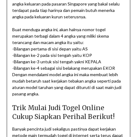
angka keluaran pada pasaran Singapore yang bakal selalu
terdapat pada tiap harinya dan pemain butuh menerka
angka pada keluaran kurun seterusnya.
Buat menduga angka ini, akan halnya nomor togel
merupakan terbagi dalam 4 angka yang miliki skema
terancang dan macam angka itu yaitu:
-Bilangan pertama di sisi depan yaitu AS
-Bilangan ke-2 pada sisi tengah yaitu KOP
-Bilangan ke-3 untuk sisi tengah yakni KEPALA
-Bilangan ke-4 sebagai sisi belakang merupakan EKOR
Dengan mendalami model angka ini maka membuat lebih
mudah betaruh saat kerjakan tebakan angka seperti pada
aturan model taruhan yang dapat dituruti di saat main judi
pasang angka.
Trik Mulai Judi Togel Online
Cukup Siapkan Perihal Berikut!
Banyak pencinta judi sekaligus pastinya dapat kerjakan
metode main termudah togel di internet serta terus dapat