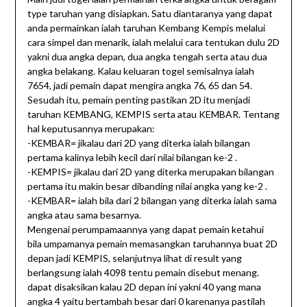
type taruhan yang disiapkan. Satu diantaranya yang dapat
anda permainkan ialah taruhan Kembang Kempis melalui
cara simpel dan menarik, ialah melalui cara tentukan dulu 2D
yakni dua angka depan, dua angka tengah serta atau dua
angka belakang. Kalau keluaran togel semisalnya ialah
7654, jadi pemain dapat mengira angka 76, 65 dan 54.
Sesudah itu, pemain penting pastikan 2D itu menjadi
taruhan KEMBANG, KEMPIS serta atau KEMBAR. Tentang
hal keputusannya merupakan:
-KEMBAR= jikalau dari 2D yang diterka ialah bilangan
pertama kalinya lebih kecil dari nilai bilangan ke-2 .
-KEMPIS= jikalau dari 2D yang diterka merupakan bilangan
pertama itu makin besar dibanding nilai angka yang ke-2 .
-KEMBAR= ialah bila dari 2 bilangan yang diterka ialah sama
angka atau sama besarnya.
Mengenai perumpamaannya yang dapat pemain ketahui
bila umpamanya pemain memasangkan taruhannya buat 2D
depan jadi KEMPIS, selanjutnya lihat di result yang
berlangsung ialah 4098 tentu pemain disebut menang.
dapat disaksikan kalau 2D depan ini yakni 40 yang mana
angka 4 yaitu bertambah besar dari 0 karenanya pastilah