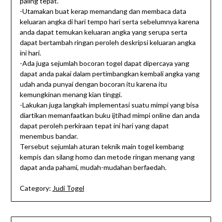
paling tepat.
-Utamakan buat kerap memandang dan membaca data
keluaran angka di hari tempo hari serta sebelumnya karena
anda dapat temukan keluaran angka yang serupa serta
dapat bertambah ringan peroleh deskripsi keluaran angka
ini hari.
-Ada juga sejumlah bocoran togel dapat dipercaya yang
dapat anda pakai dalam pertimbangkan kembali angka yang
udah anda punyai dengan bocoran itu karena itu
kemungkinan menang kian tinggi.
-Lakukan juga langkah implementasi suatu mimpi yang bisa
diartikan memanfaatkan buku ijtihad mimpi online dan anda
dapat peroleh perkiraan tepat ini hari yang dapat
menembus bandar.
Tersebut sejumlah aturan teknik main togel kembang
kempis dan silang homo dan metode ringan menang yang
dapat anda pahami, mudah-mudahan berfaedah.
Category:
Judi Togel