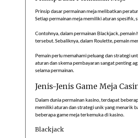
Prinsip dasar permainan meja melibatkan peratura
Setiap permainan meja memiliki aturan spesifik, 
Contohnya, dalam permainan Blackjack, pemain 
tersebut. Sebaliknya, dalam Roulette, pemain me
Pemain perlu memahami peluang dan strategi 
aturan dan skema pembayaran sangat penting ag
selama permainan.
Jenis-Jenis Game Meja Casi
Dalam dunia permainan kasino, terdapat beberap
memiliki aturan dan strategi unik yang menarik 
beberapa game meja terkemuka di kasino.
Blackjack