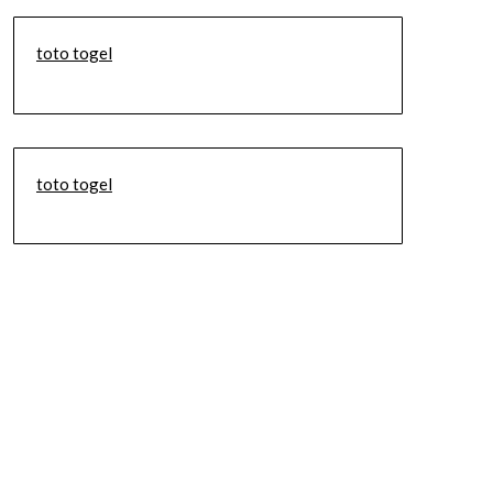
toto togel
toto togel