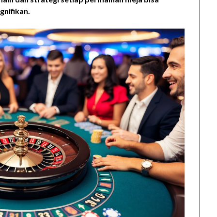
nifikan.