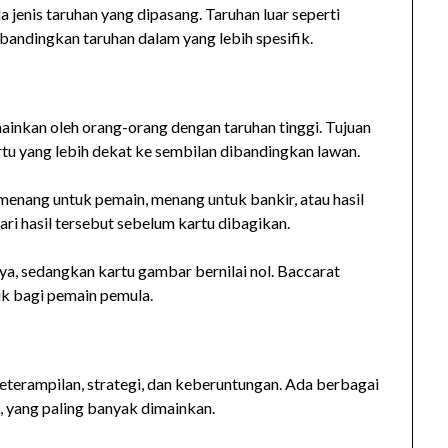
jenis taruhan yang dipasang. Taruhan luar seperti
ibandingkan taruhan dalam yang lebih spesifik.
ainkan oleh orang-orang dengan taruhan tinggi. Tujuan
artu yang lebih dekat ke sembilan dibandingkan lawan.
enang untuk pemain, menang untuk bankir, atau hasil
ri hasil tersebut sebelum kartu dibagikan.
nya, sedangkan kartu gambar bernilai nol. Baccarat
ik bagi pemain pemula.
erampilan, strategi, dan keberuntungan. Ada berbagai
, yang paling banyak dimainkan.