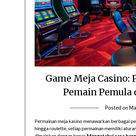
Game Meja Casino: 
Pemain Pemula 
Posted on
Ma
Permainan meja kasino menawarkan berbagai pen
hingga roulette, setiap permainan memiliki atura
dimainkan dengan benar.
Mengetahui cara berm