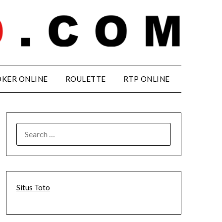
KER ONLINE
ROULETTE
RTP ONLINE
SEARCH
FOR:
Situs Toto