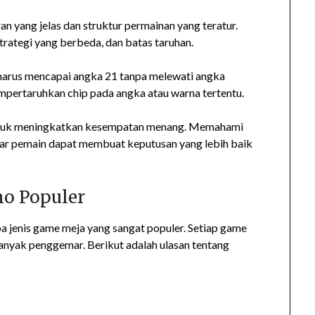
n yang jelas dan struktur permainan yang teratur.
strategi yang berbeda, dan batas taruhan.
harus mencapai angka 21 tanpa melewati angka
mpertaruhkan chip pada angka atau warna tertentu.
untuk meningkatkan kesempatan menang. Memahami
ar pemain dapat membuat keputusan yang lebih baik
no Populer
a jenis game meja yang sangat populer. Setiap game
banyak penggemar. Berikut adalah ulasan tentang