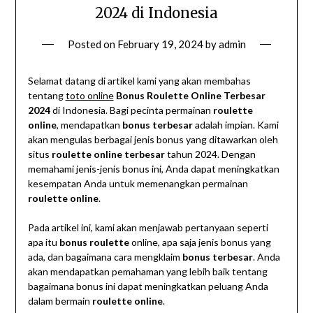
2024 di Indonesia
Posted on
February 19, 2024
by
admin
Selamat datang di artikel kami yang akan membahas
tentang
toto online
Bonus Roulette Online Terbesar
2024
di Indonesia. Bagi pecinta permainan
roulette
online
, mendapatkan
bonus terbesar
adalah impian. Kami
akan mengulas berbagai jenis bonus yang ditawarkan oleh
situs
roulette online terbesar
tahun 2024. Dengan
memahami jenis-jenis bonus ini, Anda dapat meningkatkan
kesempatan Anda untuk memenangkan permainan
roulette online
.
Pada artikel ini, kami akan menjawab pertanyaan seperti
apa itu
bonus roulette
online, apa saja jenis bonus yang
ada, dan bagaimana cara mengklaim
bonus terbesar
. Anda
akan mendapatkan pemahaman yang lebih baik tentang
bagaimana bonus ini dapat meningkatkan peluang Anda
dalam bermain
roulette online
.