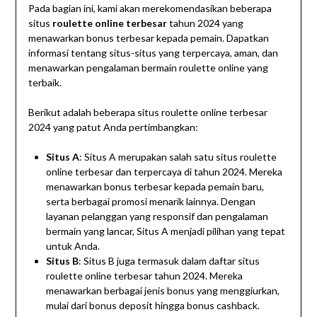
Pada bagian ini, kami akan merekomendasikan beberapa
situs
roulette online terbesar
tahun 2024 yang
menawarkan bonus terbesar kepada pemain. Dapatkan
informasi tentang situs-situs yang terpercaya, aman, dan
menawarkan pengalaman bermain roulette online yang
terbaik.
Berikut adalah beberapa situs roulette online terbesar
2024 yang patut Anda pertimbangkan:
Situs A
: Situs A merupakan salah satu situs roulette
online terbesar dan terpercaya di tahun 2024. Mereka
menawarkan bonus terbesar kepada pemain baru,
serta berbagai promosi menarik lainnya. Dengan
layanan pelanggan yang responsif dan pengalaman
bermain yang lancar, Situs A menjadi pilihan yang tepat
untuk Anda.
Situs B
: Situs B juga termasuk dalam daftar situs
roulette online terbesar tahun 2024. Mereka
menawarkan berbagai jenis bonus yang menggiurkan,
mulai dari bonus deposit hingga bonus cashback.