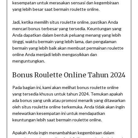
kesempatan untuk merasakan sensasi dan kegembiraan
yang lebih besar saat bermain roulette online.
Jadi, ketika memilih situs roulette online, pastikan Anda
mencari bonus terbesar yang tersedia. Keuntungan yang
Anda dapatkan dalam bentuk peluang menang yang lebih
tinggi, waktu bermain yang lebih lama, dan pengalaman
bermain yang lebih baik akan membuat permainan roulette
online Anda menjadi lebih mengasyikkan dan
menguntungkan.
Bonus Roulette Online Tahun 2024
Pada bagian ini, kami akan melihat bonus roulette online
yang tersedia khusus untuk tahun 2024. Temukan apakah
ada bonus yang unik atau promosi menarik yang ditawarkan
oleh situs roulette online terkemuka. Anda tidak akan ingin
melewatkan kesempatan ini untuk mendapatkan
keuntungan lebih saat bermain roulette online.
Apakah Anda ingin menambahkan kegembiraan dalam