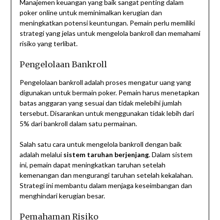
Manajemen keuangan yang baik sangat penting dalam
poker online untuk meminimalkan kerugian dan
meningkatkan potensi keuntungan. Pemain perlu memiliki
strategi yang jelas untuk mengelola bankroll dan memahami
risiko yang terlibat.
Pengelolaan Bankroll
Pengelolaan bankroll adalah proses mengatur uang yang
digunakan untuk bermain poker. Pemain harus menetapkan
batas anggaran yang sesuai dan tidak melebihi jumlah
tersebut. Disarankan untuk menggunakan tidak lebih dari
5% dari bankroll dalam satu permainan.
Salah satu cara untuk mengelola bankroll dengan baik
adalah melalui
sistem taruhan berjenjang
. Dalam sistem
ini, pemain dapat meningkatkan taruhan setelah
kemenangan dan mengurangi taruhan setelah kekalahan.
Strategi ini membantu dalam menjaga keseimbangan dan
menghindari kerugian besar.
Pemahaman Risiko