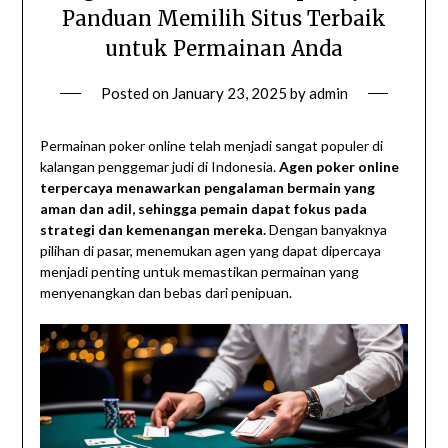
Panduan Memilih Situs Terbaik
untuk Permainan Anda
Posted on
January 23, 2025
by
admin
Permainan poker online telah menjadi sangat populer di
kalangan penggemar judi di Indonesia.
Agen poker online
terpercaya menawarkan pengalaman bermain yang
aman dan adil, sehingga pemain dapat fokus pada
strategi dan kemenangan mereka.
Dengan banyaknya
pilihan di pasar, menemukan agen yang dapat dipercaya
menjadi penting untuk memastikan permainan yang
menyenangkan dan bebas dari penipuan.