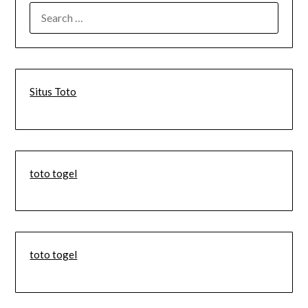
SEARCH
FOR:
Situs Toto
toto togel
toto togel