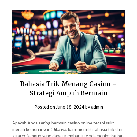
Rahasia Trik Menang Casino –
Strategi Ampuh Bermain
Posted on
June 18, 2024
by
admin
Apakah Anda sering bermain casino online tetapi sulit
meraih kemenangan? Jika iya, kami memiliki rahasia trik dan
strategi ampuh yang dapat membantu Anda meningkatkan