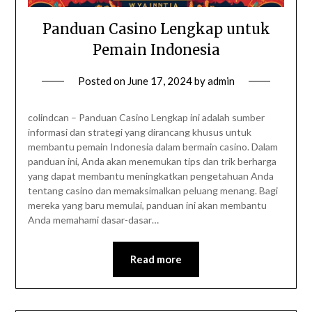
Panduan Casino Lengkap untuk
Pemain Indonesia
Posted on
June 17, 2024
by
admin
colindcan – Panduan Casino Lengkap ini adalah sumber
informasi dan strategi yang dirancang khusus untuk
membantu pemain Indonesia dalam bermain casino. Dalam
panduan ini, Anda akan menemukan tips dan trik berharga
yang dapat membantu meningkatkan pengetahuan Anda
tentang casino dan memaksimalkan peluang menang. Bagi
mereka yang baru memulai, panduan ini akan membantu
Anda memahami dasar-dasar…
Read more