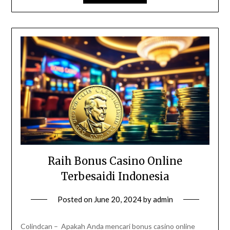
Raih Bonus Casino Online
Terbesaidi Indonesia
Posted on
June 20, 2024
by
admin
Colindcan – Apakah Anda mencari bonus casino online