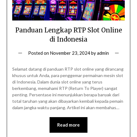
Panduan Lengkap RTP Slot Online
di Indonesia
Posted on
November 23, 2024
by
admin
Selamat datang di panduan RTP slot online yang dirancang
khusus untuk Anda, para penggemar permainan mesin slot
di Indonesia. Dalam dunia slot online yang terus
berkembang, memahami RTP (Return To Player) sangat
penting. Persentase ini menunjukkan berapa banyak dari
total taruhan yang akan dibayarkan kembali kepada pemain
dalam jangka waktu panjang. Artikel ini akan membahas…
Read more