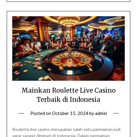
Mainkan Roulette Live Casino
Terbaik di Indonesia
Posted on
October 15, 2024
by
admin
Roulette live casino merupakan salah satu permainan judi
yang sangat diminati di Indonesia. Dalam permainan