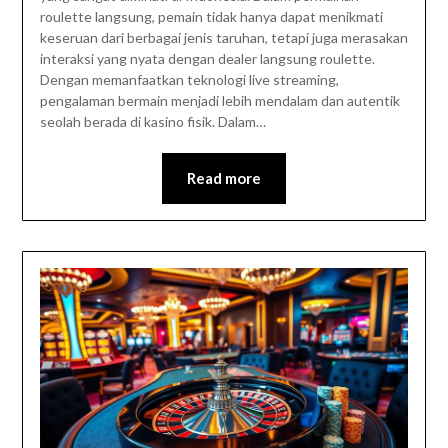
roulette langsung, pemain tidak hanya dapat menikmati
keseruan dari berbagai jenis taruhan, tetapi juga merasakan
interaksi yang nyata dengan dealer langsung roulette.
Dengan memanfaatkan teknologi live streaming,
pengalaman bermain menjadi lebih mendalam dan autentik
seolah berada di kasino fisik. Dalam…
Read more