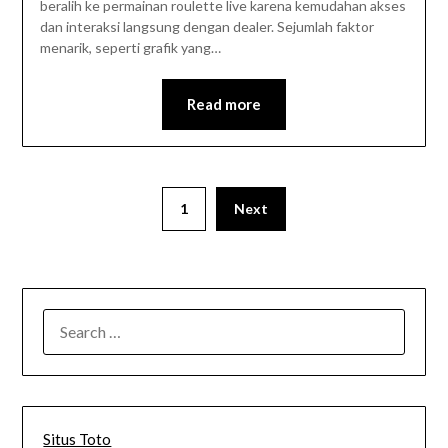
beralih ke permainan roulette live karena kemudahan akses
dan interaksi langsung dengan dealer. Sejumlah faktor
menarik, seperti grafik yang…
Read more
1
Next
SEARCH
FOR:
Situs Toto