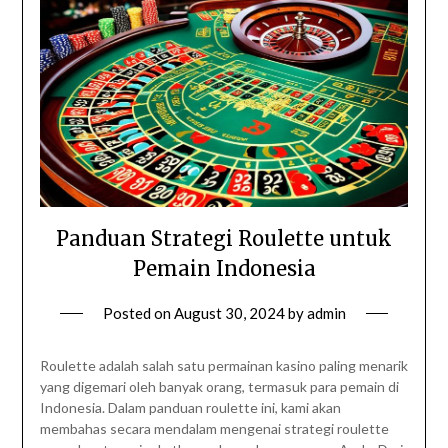
Panduan Strategi Roulette untuk
Pemain Indonesia
Posted on
August 30, 2024
by
admin
Roulette adalah salah satu permainan kasino paling menarik
yang digemari oleh banyak orang, termasuk para pemain di
Indonesia. Dalam panduan roulette ini, kami akan
membahas secara mendalam mengenai strategi roulette