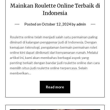
Mainkan Roulette Online Terbaik di
Indonesia
Posted on
October 12, 2024
by
admin
Roulette online telah menjadi salah satu permainan paling
diminati di kalangan penggemar judi di Indonesia. Dengan
kemajuan teknologi, pengalaman bermain permainan rolet
online kini dapat dinikmati dari kenyamanan rumah. Melalui
artikel ini, kami akan membahas berbagai aspek yang
penting terkait dengan bandar judi roulette online dan cara
memilih situs judi roulette online terpercaya. Selain
memberikan…
Read more